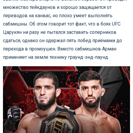
множество тейкдаунов и хорошо защищается от
переводов на канвас, но плохо умеет выполнять
сабмишны. Об этом говорит тот факт, что в боях UFC
Царукян ни разу не пытался заставить соперников
сдаться, однако он одержал пять побед приёмами до
перехода в промоушен. Вместо сабмишнов Арман
применяет на земле технику граунд-энд-паунд.