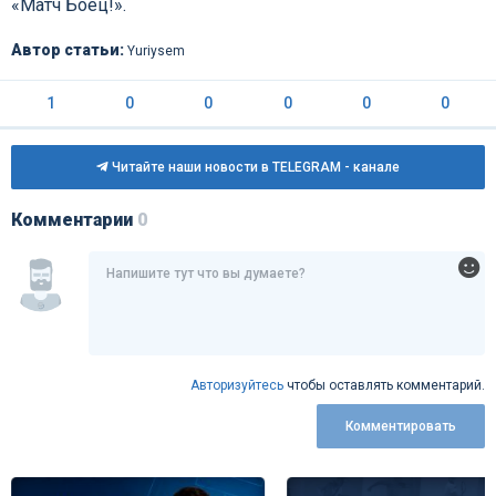
«Матч Боец!».
Автор статьи:
Yuriysem
1
0
0
0
0
0
Читайте наши новости в TELEGRAM - канале
Комментарии
0
Авторизуйтесь
чтобы оставлять комментарий.
Комментировать