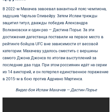
В 2022-м Махачев завоевал вакантный пояс чемпиона,
задушив Чарльза Оливейру. Затем Ислам трижды
защитил титул, дважды победив Александра
Волкановски и один раз — Дастина Порье. За эти
достижения дагестанца поставили на первое место в
рейтинге бойцов UFC вне зависимости от весовой
категории. Махачеву удалось сместить с вершины
самого Джона Джонса по итогам выступлений за
последние два года. При этом россиянин идёт на серии
из 14 викторий, и он потерпел единственное поражение
в 2015-м в бою против Адриано Мартинса.
Видео боя Ислам Махачев — Дастин Порье