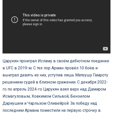
Царукян проиграл Исламу в своём дебютном поединке
в UFC в 2019-м. С тех пор Арман провёл 10 боёв и
выиграл девять из них, уступив лишь Матеушу Гамроту
решением судей в близком сражении. С декабря 2022-
го по апрель 2024-го Царукян взял верх над Дамиром
Исмагуловым, Хоакимом Сильвой, Бенэилом
Дариушем и Чарльзом Оливейрой. За победу над
последним Армана поместили на первую строчку в