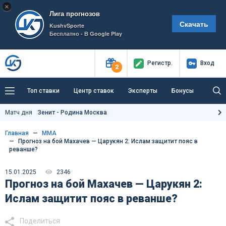
×
Лига прогнозов
Скачать
KushvSporte
Бесплатно - В Google Play
Регистр
.
Вход
2
Топ ставки
Центр ставок
Эксперты
Бонусы
Тренды
Букмекеры
Пресс-центр
Матч дня
Зенит - Родина Москва
Как тут заработать?
Главная
MMA
Прогноз на бой Махачев — Царукян 2: Ислам защитит пояс в
реванше?
15.01.2025
2346
Прогноз на бой Махачев — Царукян 2:
Ислам защитит пояс в реванше?
Поделиться