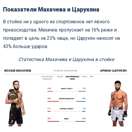
Показатели Махачева и Царукяна
В стойке ни у одного из спортсменов нет явного
превосходства. Махачев пропускает на 16% реже и
попадает в цель на 23% чаще, но Царукян наносит на
43% больше ударов.
Статистика Махачева и Царукяна в стойке