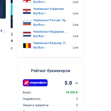
Футбол
4
Live
Чемпионат Хорватии
Футбол
4
Live
Чемпионат России. Премьер-лига
Футбол
6
Live
ота
Чемпионат Нидерландов. Эредивизи
Экспресс дня на матчи 7
Экспресс дня на
Футбол
7
Live
августа от «Куш в спорте»
еврокубков от «
Чемпионат Бельгии. Премьер-лига
августа 2026)
Футбол
7
Live
06.08.2026
Футбол
05.08.2026
Футбол
Рейтинг букмекеров
5.0
Бонус
34 000 ₽
Надежность
5
Линия в прематче
5