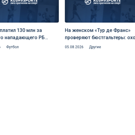
платил 130 млн за
На женском «Тур де Франс»
го нападающего РБ
проверяют бюстгальтеры: ох
г — клуб едко пошутил
на скрытую аэродинамику и
6
Футбол
05.08.2026
Другие
сайдером Романо
риск дисквалификаций