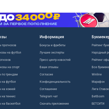
озы
Информация
Букмеке
ы прогнозов
Бонусы и фрибеты
Рейтинг бук
нозы на футбол
Лучшие эксперты
Народный р
огнозов
Пресс центр новостей
Рейтинг оф
нозы на спорт
Ваши отзывы
Все букмек
ы по трендам
Согласие
Winline
ы на футбол
Конфиденциальность
Марафон
 на хоккей
Соглашение
Лига Ставок
ы на теннис
Telegram чат
BetBoom
ы на баскетбол
Скачать приложение
БЕТСИТИ