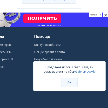
×
Реклама +18
ры
Помощь
мекеров
Как тут заработать?
ейтинг БК
Общие правила сайта
шорных БК
Подробно о проекте
еры
Школа ставок
Продолжая использовать сайт, вы
соглашаетесь на сбор
файлов cookie
Вопрос-ответ
Контакты
Ок