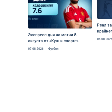
Реал за
крайне
чей РПЛ 9
Экспресс дня на матчи 8
Лейпци
06.08.202
орте»
августа от «Куш в спорте»
над ин
07.08.2026
Футбол