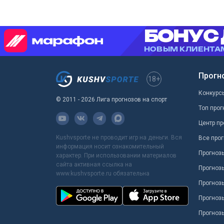
Прогн
18+
Конкурс
© 2011 - 2026 Лига прогнозов на спорт
Топ прог
Центр пр
Kushvsporte не проводит игр на деньги. Вся
Все прог
информация носит ознакомительный
Прогноз
характер. При использовании материалов
сайта активная ссылка на
Прогноз
www.kushvsporte.ru обязательна
Прогнозы
Прогноз
Прогноз