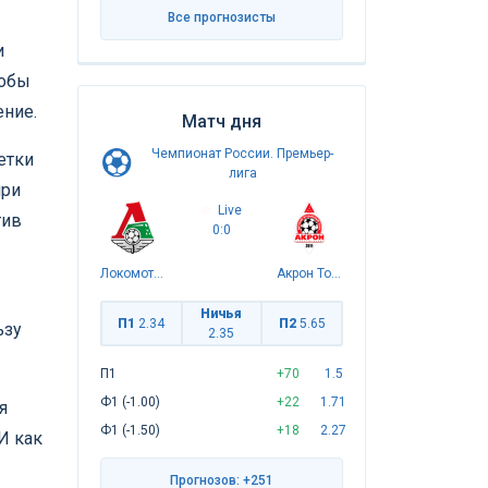
Все прогнозисты
и
тобы
ение.
Матч дня
Чемпионат России. Премьер-
етки
лига
при
Live
тив
0:0
Локомотив
Акрон Тольятти
Ничья
П1
2.34
П2
5.65
ьзу
2.35
П1
+70
1.5
Ф1 (-1.00)
+22
1.71
я
Ф1 (-1.50)
+18
2.27
И как
Прогнозов: +251