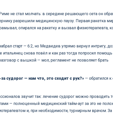
име не стал молчать: в середине решающего сета он обра
опернику разрешили медицинскую паузу. Первая ракетка ми
рамывал, опирался на ракетку и вызвал физиотерапевта, 
абрал старт — 6:2, но Медведев упрямо вернул интригу, д
те итальянец снова повёл и как раз тогда попросил помощь
 разговор с вышкой — мол, регламент не позволяет брать
а судорог — нам что, это сходит с рук?»
— обратился к
ссионалов звучит так: лечение судорог можно проводить 
тами — полноценный медицинский тайм‑аут за это не поло
отерапевтом и, при необходимости, турнирным врачом. За