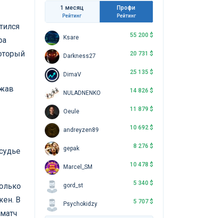
1 месяц
Профи
Рейтинг
Рейтинг
тился
55 200 $
Ksare
ра
который
20 731 $
Darkness27
25 135 $
DimaV
ожав
14 826 $
NULADNENKO
11 879 $
Oeule
10 692 $
andreyzen89
8 276 $
gepak
 судье
10 478 $
Marcel_SM
5 340 $
только
gord_st
жен. В
5 707 $
Psychokidzy
 матч