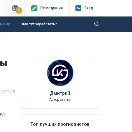
Регистр
ация
Вход
2
-центр
Как тут заработать?
зы
елиться
Дмитрий
Автор статьи
ул
Топ лучших прогнозистов