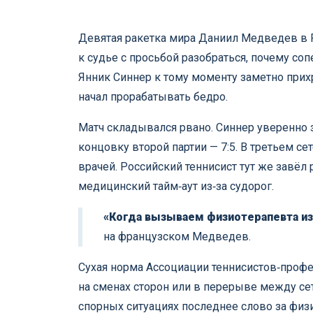
Девятая ракетка мира Даниил Медведев в Р
к судье с просьбой разобраться, почему с
Янник Синнер к тому моменту заметно прих
начал прорабатывать бедро.
Матч складывался рвано. Синнер уверенно з
концовку второй партии — 7:5. В третьем се
врачей. Российский теннисист тут же завёл
медицинский тайм‑аут из‑за судорог.
«Когда вызываем физиотерапевта из‑з
на французском Медведев.
Сухая норма Ассоциации теннисистов‑профе
на сменах сторон или в перерыве между се
спорных ситуациях последнее слово за физи