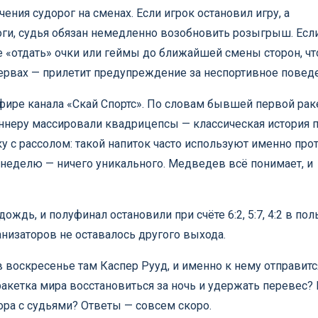
ния судорог на сменах. Если игрок остановил игру, а
оги, судья обязан немедленно возобновить розыгрыш. Есл
 «отдать» очки или геймы до ближайшей смены сторон, ч
нервах — прилетит предупреждение за неспортивное повед
фире канала «Скай Спортс». По словам бывшей первой рак
ннеру массировали квадрицепсы — классическая история 
у с рассолом: такой напиток часто используют именно про
неделю — ничего уникального. Медведев всё понимает, и
дь, и полуфинал остановили при счёте 6:2, 5:7, 4:2 в пол
анизаторов не оставалось другого выхода.
в воскресенье там Каспер Рууд, и именно к нему отправитс
ракетка мира восстановиться за ночь и удержать перевес? 
ора с судьями? Ответы — совсем скоро.