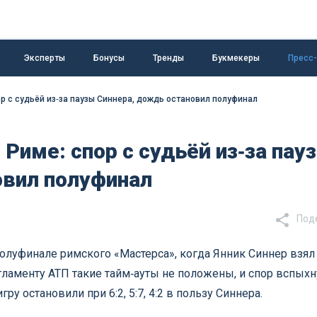
Эксперты
Бонусы
Тренды
Букмекеры
Пресс
р с судьёй из‑за паузы Синнера, дождь остановил полуфинал
Риме: спор с судьёй из‑за пау
овил полуфинал
Под
олуфинале римского «Мастерса», когда Янник Синнер взял
гламенту АТП такие тайм‑ауты не положены, и спор вспыхн
у остановили при 6:2, 5:7, 4:2 в пользу Синнера.