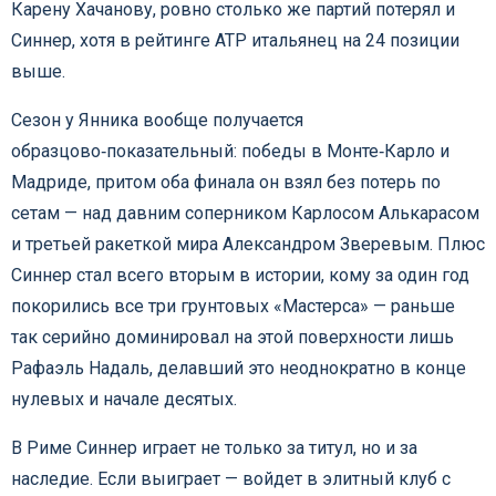
Карену Хачанову, ровно столько же партий потерял и
Синнер, хотя в рейтинге АТР итальянец на 24 позиции
выше.
Сезон у Янника вообще получается
образцово‑показательный: победы в Монте‑Карло и
Мадриде, притом оба финала он взял без потерь по
сетам — над давним соперником Карлосом Алькарасом
и третьей ракеткой мира Александром Зверевым. Плюс
Синнер стал всего вторым в истории, кому за один год
покорились все три грунтовых «Мастерса» — раньше
так серийно доминировал на этой поверхности лишь
Рафаэль Надаль, делавший это неоднократно в конце
нулевых и начале десятых.
В Риме Синнер играет не только за титул, но и за
наследие. Если выиграет — войдет в элитный клуб с