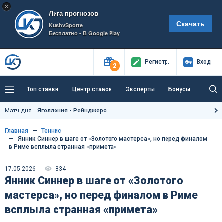
×
Лига прогнозов
Скачать
KushvSporte
Бесплатно - В Google Play
Регистр
.
Вход
2
Топ ставки
Центр ставок
Эксперты
Бонусы
Тренды
Букмекеры
Пресс-центр
Матч дня
Ягеллония - Рейнджерс
Как тут заработать?
Главная
Теннис
Янник Синнер в шаге от «Золотого мастерса», но перед финалом
в Риме всплыла странная «примета»
17.05.2026
834
Янник Синнер в шаге от «Золотого
мастерса», но перед финалом в Риме
всплыла странная «примета»