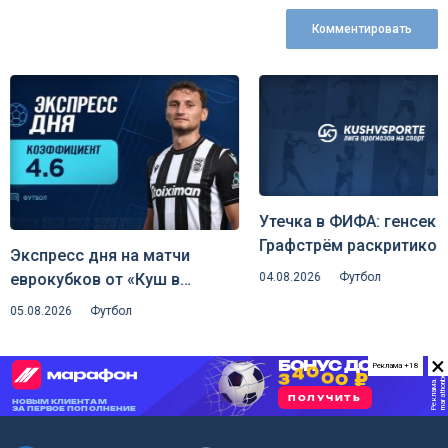
Комментировать
Утечка в ФИФА: генсек
Графстрём раскритиков
Экспресс дня на матчи
план Инфантино отдать
04.08.2026
Футбол
еврокубков от «Куш в
долю коммерции
спорте» (6 августа 2026)
05.08.2026
Футбол
чемпионата мира
×
Реклама +18