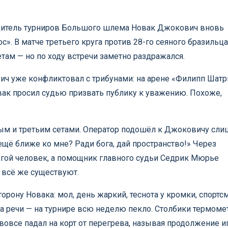
едитель турниров Большого шлема Новак Джокович вновь
с». В матче третьего круга против 28-го сеяного бразильц
сетам — но по ходу встречи заметно раздражался.
вич уже конфликтовал с трибунами: на арене «Филипп Шатр
вак просил судью призвать публику к уважению. Похоже,
ым и третьим сетами. Оператор подошёл к Джоковичу сл
щё ближе ко мне? Ради бога, дай пространство!» Через
угой человек, а помощник главного судьи Седрик Мюрье
 всё же существуют.
рону Новака: мол, день жаркий, теснота у кромки, спортс
ра речи — на турнире всю неделю пекло. Столбики термоме
вовсе падал на корт от перегрева, называя продолжение 