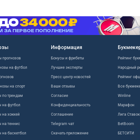
озы
Информация
Букмеке
ы прогнозов
Бонусы и фрибеты
Рейтинг бук
нозы на футбол
Лучшие эксперты
Народный р
огнозов
Пресс центр новостей
Рейтинг оф
нозы на спорт
Ваши отзывы
Все букмек
ы по трендам
Согласие
Winline
ы на футбол
Конфиденциальность
Марафон
 на хоккей
Соглашение
Лига Ставок
ы на теннис
Telegram чат
BetBoom
ы на баскетбол
Скачать приложение
БЕТСИТИ