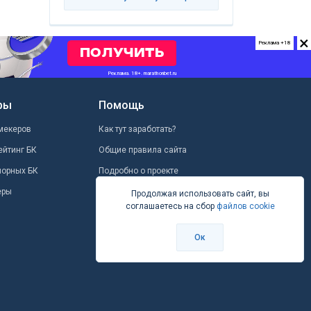
×
Реклама +18
ры
Помощь
мекеров
Как тут заработать?
ейтинг БК
Общие правила сайта
шорных БК
Подробно о проекте
еры
Школа ставок
Продолжая использовать сайт, вы
соглашаетесь на сбор
файлов cookie
Вопрос-ответ
Контакты
Ок