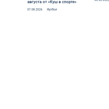
06.08.202
орте»
августа от «Куш в спорте»
над ин
07.08.2026
Футбол