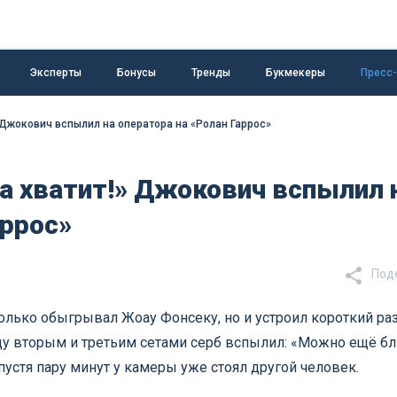
Эксперты
Бонусы
Тренды
Букмекеры
Пресс
Джокович вспылил на оператора на «Ролан Гаррос»
 хватит!» Джокович вспылил 
аррос»
Под
лько обыгрывал Жоау Фонсеку, но и устроил короткий ра
ду вторым и третьим сетами серб вспылил: «Можно ещё б
спустя пару минут у камеры уже стоял другой человек.