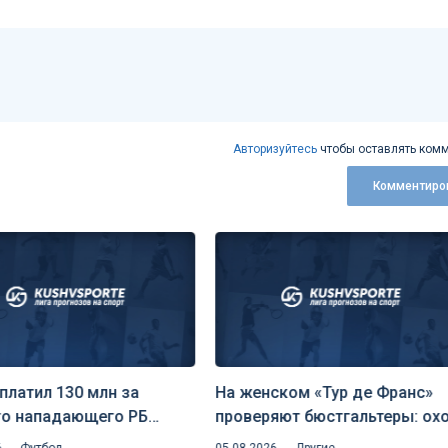
Авторизуйтесь
чтобы оставлять комм
Комментиро
платил 130 млн за
На женском «Тур де Франс»
го нападающего РБ
проверяют бюстгальтеры: ох
г — клуб едко пошутил
на скрытую аэродинамику и