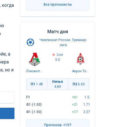
 когда
Все прогнозисты
из
Матч дня
о
Чемпионат России. Премьер-
лига
йе, а
Live
0:0
нера
, но и
Локомотив
Акрон Тольятти
Ничья
П1
1.48
П2
6.65
4.89
П1
+61
1.5
Ф1 (-1.00)
+21
1.71
Ф1 (-1.50)
+17
2.27
Прогнозов: +197