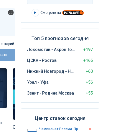
Смотреть на
Топ 5 прогнозов сегодня
ентарий.
Локомотив - Акрон Тольятти
+197
вать
ЦСКА - Ростов
+165
Нижний Новгород - Нефтехимик
+60
Урал - Уфа
+56
Зенит - Родина Москва
+55
Центр ставок сегодня
ота
Экспресс дня на матчи 7
Экспресс дня на
Чемпионат России. Премьер-лига