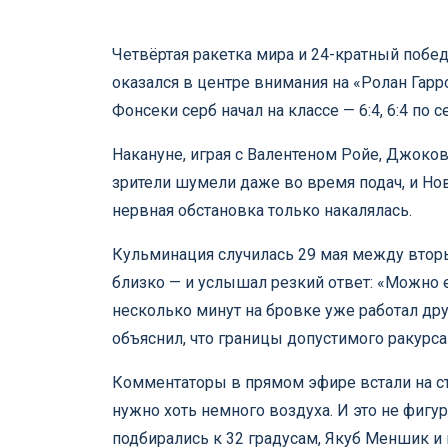
Четвёртая ракетка мира и 24-кратный поб
оказался в центре внимания на «Ролан Гарро
Фонсеки серб начал на классе — 6:4, 6:4 по 
Накануне, играя с Валентеном Ройе, Джоко
зрители шумели даже во время подач, и Но
нервная обстановка только накалялась.
Кульминация случилась 29 мая между втор
близко — и услышал резкий ответ: «Можно е
несколько минут на бровке уже работал др
объяснил, что границы допустимого ракурса
Комментаторы в прямом эфире встали на сто
нужно хоть немного воздуха. И это не фигу
подбирались к 32 градусам, Якуб Меншик и 