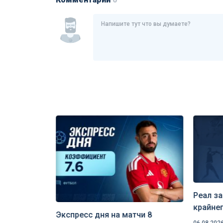
Реал за
крайне
чей РПЛ 9
Экспресс дня на матчи 8
Лейпци