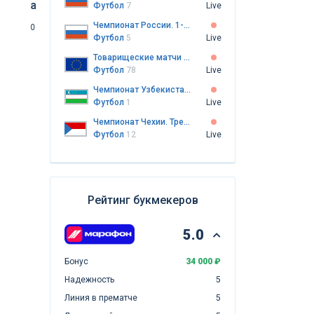
августа от «Куш в спорте»
еврокубков от «
Футбол
7
Live
августа 2026)
Чемпионат России. 1-я лига
06.08.2026
Футбол
05.08.2026
Футбол
Футбол
5
Live
Товарищеские матчи клубов
Футбол
78
Live
Чемпионат Узбекистана. ПФЛ
Футбол
1
Live
Чемпионат Чехии. Третья лига
Футбол
12
Live
Рейтинг букмекеров
5.0
Бонус
34 000 ₽
Надежность
5
Линия в прематче
5