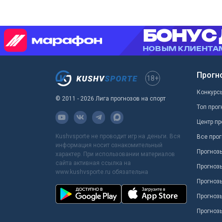
Прогн
18+
Конкурс
© 2011 - 2026 Лига прогнозов на спорт
Топ прог
Центр пр
Kushvsporte не проводит игр на деньги. Вся
Все прог
информация носит ознакомительный
Прогноз
характер. При использовании материалов
сайта активная ссылка на
Прогноз
www.kushvsporte.ru обязательна
Прогнозы
Прогноз
Прогноз