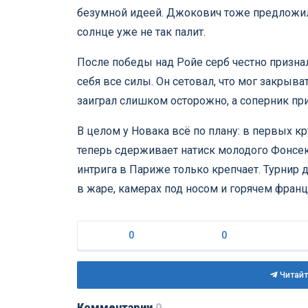
безумной идеей. Джокович тоже предложил
солнце уже не так палит.
После победы над Ройе серб честно признал:
себя все силы. Он сетовал, что мог закрыв
заиграл слишком осторожно, а соперник при
В целом у Новака всё по плану: в первых 
теперь сдерживает натиск молодого Фонсек
интрига в Париже только крепчает. Турнир д
в жаре, камерах под носом и горячем франц
0
0
Читайт
Комментарии
0