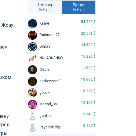
1 месяц
Профи
Рейтинг
Рейтинг
54 723 $
Ksare
а Жоау
20 531 $
Darkness27
24 603 $
ие»
DimaV
15 226 $
NULADNENKO
11 839 $
Oeule
ишком
10 692 $
andreyzen89
8 276 $
gepak
10 406 $
Marcel_SM
5 340 $
мену
gord_st
тров
5 707 $
Psychokidzy
игры