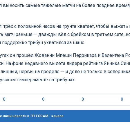
 выносить самые тяжёлые матчи на более позднее время,
 трёх с половиной часов на грунте хватает, чтобы выжать 
ать матч раньше — дважды вёл с брейком в третьем сете, н
 поддержке трибун ухватился за шанс.
кругах он прошёл Жованни Мпеши Перрикара и Валентена Ро
и. На фоне недавнего вылета лидера рейтинга Янника Син
линный, нервы на пределе — и дело не только в соперниках
узском темпераменте на трибунах.
0
0
0
0
е наши новости в TELEGRAM - канале