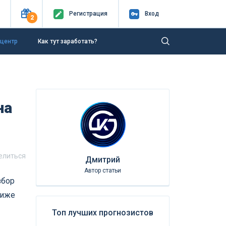
Регистр
ация
Вход
2
-центр
Как тут заработать?
на
елиться
Дмитрий
Автор статьи
збор
лиже
Топ лучших прогнозистов