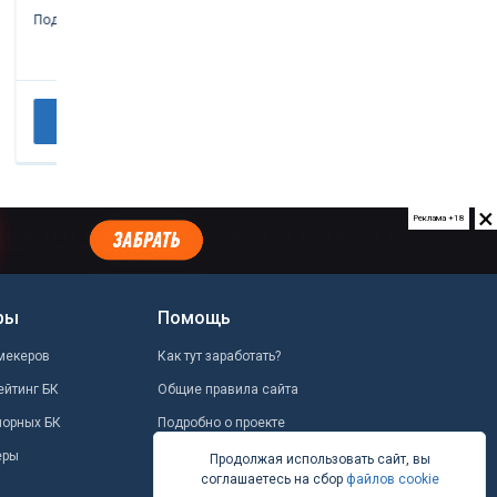
фрибеты и кешбэк
Подробнее
Подробнее
Забрать бонус
Принять учас
×
Реклама +18
ры
Помощь
мекеров
Как тут заработать?
ейтинг БК
Общие правила сайта
шорных БК
Подробно о проекте
еры
Школа ставок
Продолжая использовать сайт, вы
соглашаетесь на сбор
файлов cookie
Вопрос-ответ