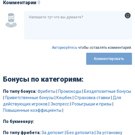
Комментарии
0
Авторизуйтесь
чтобы оставлять комментарий.
Комментировать
Бонусы по категориям:
По типу бонуса:
Фрибеты
|
Промокоды
|
Бездепозитные бонусы
|
Приветственные бонусы
|
Кешбек
|
Страховка ставки
|
Для
действующих игроков
|
Экспресс
|
Розыгрыши и призы
|
Повышенные коэффициенты
|
По букмекеру:
По типу фрибета:
За депозит
|
Без депозита
|
За установку