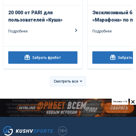
Эксклюзивный бонус
Три бонуса для
«Марафона» по промокоду
БЕТСИТИ
Подробнее
Подробнее
Забрать бонус
Получи
Смотреть все
×
Реклама +18
18+