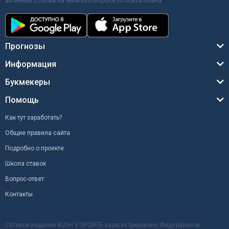
активная ссылка на www.kushvsporte.ru обязательна
Прогнозы
Информация
Букмекеры
Помощь
Как тут заработать?
Общие правила сайта
Подробно о проекте
Школа ставок
Вопрос-ответ
Контакты
Сетевое издание KUSH V SPORTE зарегистрировано Федеральной