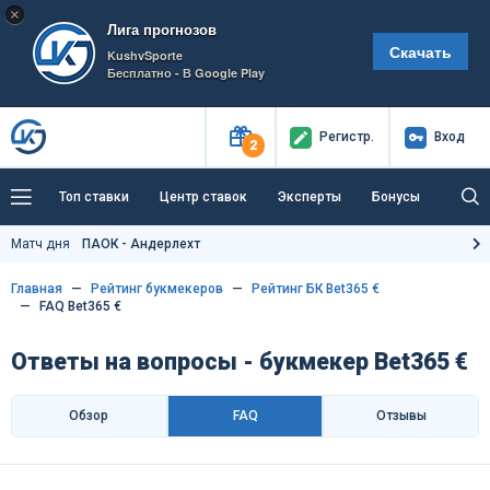
×
Лига прогнозов
Скачать
KushvSporte
Бесплатно - В Google Play
Регистр
.
Вход
2
Топ ставки
Центр ставок
Эксперты
Бонусы
Тренды
Букмекеры
Пресс-центр
Матч дня
ПАОК - Андерлехт
Как тут заработать?
Главная
Рейтинг букмекеров
Рейтинг БК Bet365 €
FAQ Bet365 €
Ответы на вопросы - букмекер Bet365 €
Обзор
FAQ
Отзывы