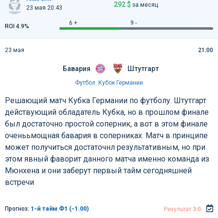
292 $
за месяц
23 мая 20:43
6 +
9 -
ROI 4.9%
23 мая
21:00
Бавария
Штутгарт
Футбол
.
Кубок Германии
Решающий матч Кубка Германии по футболу. Штутгарт
действующий обладатель Кубка, но в прошлом финале
был достаточно простой соперник, а вот в этом финале
оченььмощная бавария в соперниках. Матч в принципе
может получиться достаточнл результативным, но при
этом явный фаворит данного матча именно команда из
Мюнхена и они заберут первый тайм сегодняшней
встречи
Прогноз:
1-й тайм Ф1 (-1.00)
Результат
3:0