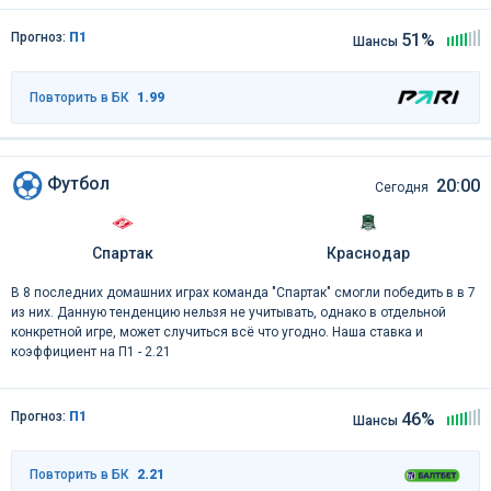
Прогноз:
П1
51%
Шансы
Повторить в БК
1.99
Футбол
20:00
Сегодня
Спартак
Краснодар
В 8 последних домашних играх команда "Спартак" смогли победить в в 7
из них. Данную тенденцию нельзя не учитывать, однако в отдельной
конкретной игре, может случиться всё что угодно. Наша ставка и
коэффициент на П1 - 2.21
Прогноз:
П1
46%
Шансы
Повторить в БК
2.21