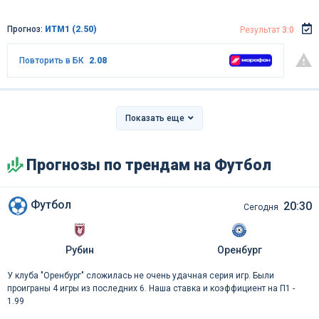
Прогноз:
ИТМ1 (2.50)
Результат
3:0
Повторить в БК
2.08
Показать еще
Прогнозы по трендам на Футбол
Футбол
20:30
Сегодня
Рубин
Оренбург
У клуба "Оренбург" сложилась не очень удачная серия игр. Были
проиграны 4 игры из последних 6. Наша ставка и коэффициент на П1 -
1.99