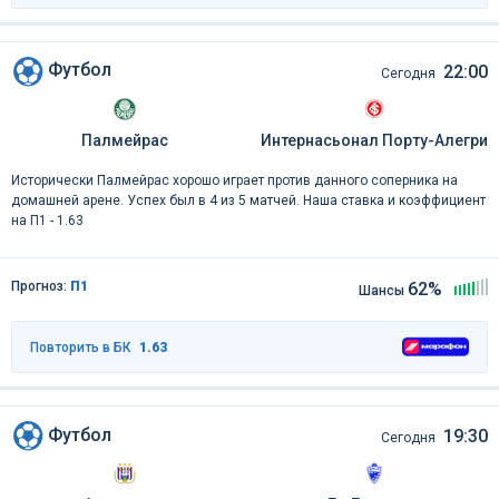
Футбол
22:00
Сегодня
Палмейрас
Интернасьонал Порту-Алегри
Исторически Палмейрас хорошо играет против данного соперника на
домашней арене. Успех был в 4 из 5 матчей. Наша ставка и коэффициент
на П1 - 1.63
Прогноз:
П1
62%
Шансы
Повторить в БК
1.63
Футбол
19:30
Сегодня