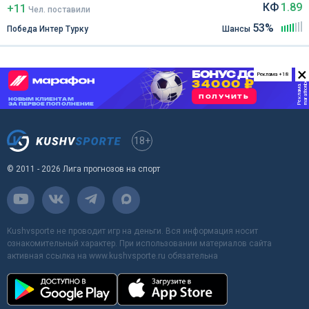
КФ
1.89
+11
Чел
.
поставили
53%
Победа Интер Турку
Шансы
×
Реклама +18
18+
© 2011 - 2026 Лига прогнозов на спорт
Kushvsporte не проводит игр на деньги. Вся информация носит
ознакомительный характер. При использовании материалов сайта
активная ссылка на www.kushvsporte.ru обязательна