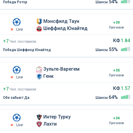
54%
Победа Ротор
Шансы
Мэнсфилд Таун
+39
Шеффилд Юнайтед
Прогнозов
Live
КФ
1.84
+7
Чел
.
поставили
55%
Победа Шеффилд Юнайтед
Шансы
Зульте-Варегем
+35
Генк
Прогнозов
Live
КФ
1.57
+7
Чел
.
поставили
64%
Обе забьют Да
Шансы
Интер Турку
+34
Лахти
Прогнозов
Live