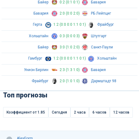
Байер
0:2 (0:1 0:1)
Бавария
Англия. Кубок лиги
Лига Чемпионов УЕФА
Бавария
2:0 (0:0 2:0)
РБ Лейпциг
Лига Европы УЕФА
Герта
1:2 (0:0 0:0 1:1 0:1)
Фрайбург
Хольштайн
0:3 (0:0 0:3)
Штутгарт
Байер
3:0 (1:0 2:0)
Санкт-Паули
Гамбург
1:2 (0:0 0:0 1:1 0:1)
Хольштайн
Унион Берлин
2:3 (1:3 1:0)
Бавария
Фрайбург
2:0 (1:0 1:0)
Дармштадт 98
Топ прогнозы
Коэффициент от 1.85
Сегодня
2 часа
6 часов
12 часов
AlexForm