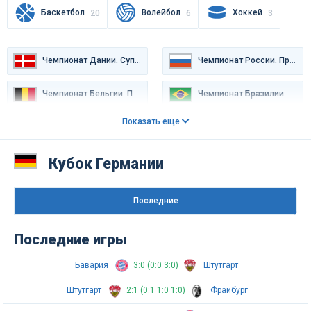
Баскетбол
Волейбол
Хоккей
20
6
3
Чемпионат Дании. Суперлига
Чемпионат России. Премьер-лига
Чемпионат Бельгии. Премьер-лига
Чемпионат Бразилии. Серия A
Показать еще
Кубок Италии
Чемпионат России. 1-я лига
Кубок Германии
Чемпионат Аргентины. Примера дивизион
Чемпионат Бразилии. Серия B
Чемпионат Норвегии. Элитсерия
Чемпионат Финляндии. Высшая лига
Последниe
Чемпионат Уругвая
Чемпионат США. USL
Последние игры
Чемпионат Украины. Премьер-лига
Чемпионат Литвы. Премьер-лига
Бавария
3:0 (0:0 3:0)
Штутгарт
Штутгарт
2:1 (0:1 1:0 1:0)
Фрайбург
Чемпионат Швеции. Аллсвенскан
Чемпионат Литвы. Первая лига