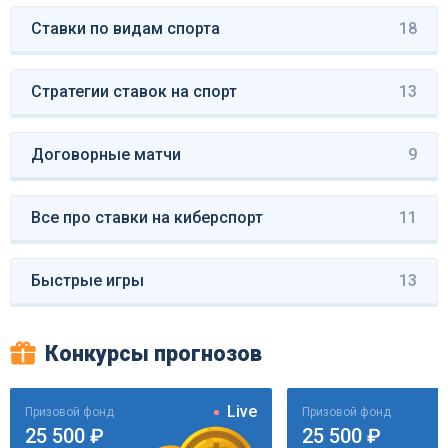
Ставки по видам спорта
18
Стратегии ставок на спорт
13
Договорные матчи
9
Все про ставки на киберспорт
11
Быстрые игры
13
Конкурсы прогнозов
Live
Призовой фонд
Призовой фонд
25 500 ₽
25 500 ₽