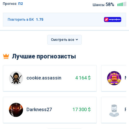
Прогноз:
П2
58%
Шансы
Повторить в БК
1.75
Смотреть все
Лучшие прогнозисты
cookie.assassin
M
4 164 $
Darkness27
Ps
17 300 $