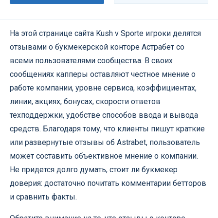
На этой странице сайта Kush v Sporte игроки делятся
отзывами о букмекерской конторе Астрабет со
всеми пользователями сообщества. В своих
сообщениях капперы оставляют честное мнение о
работе компании, уровне сервиса, коэффициентах,
линии, акциях, бонусах, скорости ответов
техподдержки, удобстве способов ввода и вывода
средств. Благодаря тому, что клиенты пишут краткие
или развернутые отзывы об Astrabet, пользователь
может составить объективное мнение о компании.
Не придется долго думать, стоит ли букмекер
доверия: достаточно почитать комментарии бетторов
и сравнить факты.