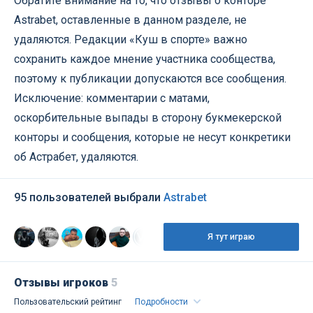
Обратите внимание на то, что отзывы о конторе
Astrabet, оставленные в данном разделе, не
удаляются. Редакции «Куш в спорте» важно
сохранить каждое мнение участника сообщества,
поэтому к публикации допускаются все сообщения.
Исключение: комментарии с матами,
оскорбительные выпады в сторону букмекерской
конторы и сообщения, которые не несут конкретики
об Астрабет, удаляются.
95 пользователей выбрали
Astrabet
Я тут играю
Отзывы игроков
5
Пользовательский рейтинг
Подробности