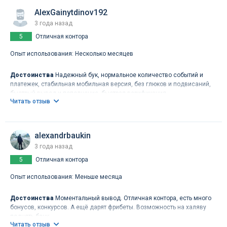
так давно. Надеюсь что и дальше бк будет радовать своей
AlexGainytdinov192
стабильностью
3 года назад
Комментарий
Вот у меня лично всегда с этой конторой все было
5
Отличная контора
отлично, с выплатой не задерживали, почти через 30 мин деньги уже
поступали на банковскую карту. Расчет тоже производился очень
Опыт использования: Несколько месяцев
быстро, без никаких задержек! Выводить средства можно почти
любым способом, как и пополнить. На этом у меня все.
Достоинства
Надежный бук, нормальное количество событий и
платежек, стабильная мобильная версия, без глюков и подвисаний,
Посмотреть ответы
быстрый вывод и пополнение, быстрая верификация
Читать отзыв
Недостатки
Даже и на ум ничего не приходит, у меня всё гладко и с
буком, правила соблюдаю, поэтому и проблем нет. Правда ставлю я
не так давно, посмотрим как будет дальше
alexandrbaukin
Комментарий
Надежная бумекерка с нормальным количеством
3 года назад
событий и платежек, понятным интерфейсом и без глюков.
5
Отличная контора
Обновления без зависаний. Особенно хороша мобильная версия,
можно отслеживать результаты просто на ходу. Выплату забирал пока
Опыт использования: Меньше месяца
только одну, но деньги пришли буквально онлайн, без
дополнительных заморочек, как бывает у других. Верификация тоже
Достоинства
Моментальный вывод. Отличная контора, есть много
элементарная и быстрая, я доволен конторой.
бонусов, конкурсов. А ещё дарят фрибеты. Возможность на халяву
поднять банк.
Посмотреть ответы
Читать отзыв