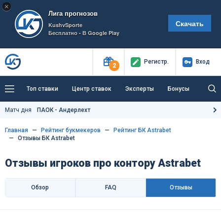
×
Лига прогнозов
Скачать
KushvSporte
Бесплатно - В Google Play
Регистр
.
Вход
2
Топ ставки
Центр ставок
Эксперты
Бонусы
Тренды
Букмекеры
Пресс-центр
Матч дня
ПАОК - Андерлехт
Как тут заработать?
Главная
Рейтинг букмекеров
Рейтинг БК Astrabet
Отзывы БК Astrabet
Отзывы игроков про контору Astrabet
Обзор
FAQ
Отзывы