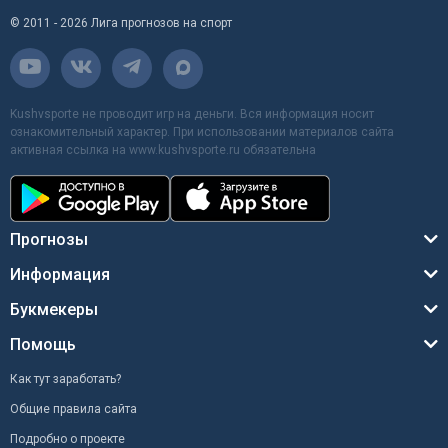
доволен.
© 2011 - 2026 Лига прогнозов на спорт
Посмотреть ответы
Kushvsporte не проводит игр на деньги. Вся информация носит
ознакомительный характер. При использовании материалов сайта
активная ссылка на www.kushvsporte.ru обязательна
Прогнозы
Информация
Букмекеры
Помощь
Как тут заработать?
Общие правила сайта
Подробно о проекте