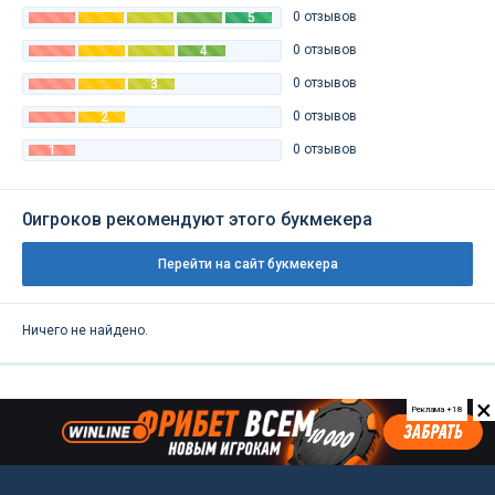
0 отзывов
5
19% Complete
19% Complete
19% Complete
19% Complete
19% Complete
0 отзывов
4
19% Complete
19% Complete
19% Complete
19% Complete
0 отзывов
3
19% Complete
19% Complete
19% Complete
0 отзывов
2
19% Complete
19% Complete
0 отзывов
1
19% Complete
0игроков рекомендуют этого букмекера
Перейти на сайт букмекера
Ничего не найдено.
×
Реклама +18