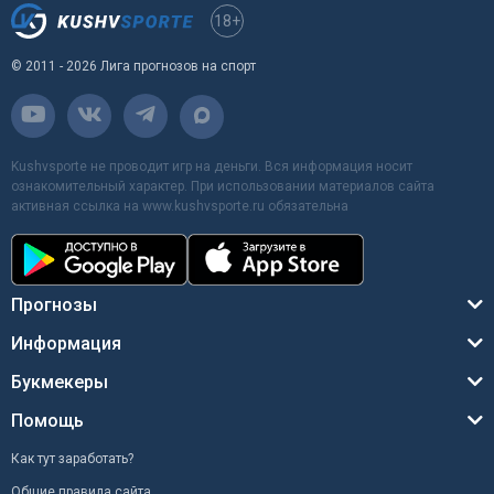
18+
© 2011 - 2026 Лига прогнозов на спорт
Kushvsporte не проводит игр на деньги. Вся информация носит
ознакомительный характер. При использовании материалов сайта
активная ссылка на www.kushvsporte.ru обязательна
Прогнозы
Информация
Букмекеры
Помощь
Как тут заработать?
Общие правила сайта