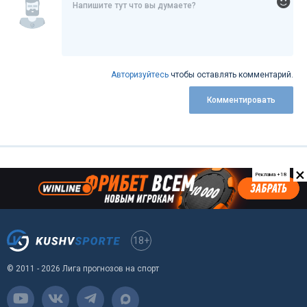
Авторизуйтесь
чтобы оставлять комментарий.
Комментировать
×
Реклама +18
18+
© 2011 - 2026 Лига прогнозов на спорт