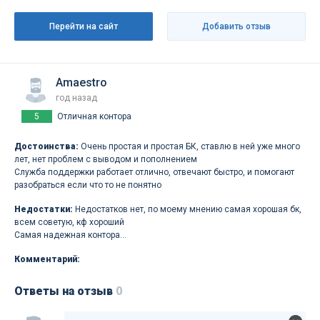
Перейти на сайт
Добавить отзыв
Amaestro
год назад
5
Отличная контора
Достоинства:
Очень простая и простая БК, ставлю в ней уже много
лет, нет проблем с выводом и пополнением
Служба поддержки работает отлично, отвечают быстро, и помогают
разобраться если что то не понятно
Недостатки:
Недостатков нет, по моему мнению самая хорошая бк,
всем советую, кф хороший
Самая надежная контора...
Комментарий:
Ответы на отзыв
0