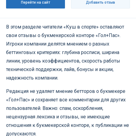
Перейти на сайт
Добавить отзыв
В этом разделе читатели «Куш в спорте» оставляют
свои отзывы о букмекерской конторе «Гол+Пас».
Игроки компании делятся мнением о разных
беттинговых критериях: глубина росписи, ширина
линии, уровень коэффициентов, скорость работы
технической поддержки, лайв, бонусы и акции,
надежность компании.
Редакция не удаляет мнение бетторов о букмекере
«Гол+Пас» и сохраняет все комментарии для других
пользователей. Важно: спам, оскорбления,
нецензурная лексика и отзывы, не имеющие
отношения к букмекерской конторе, к публикации не
допускаются.