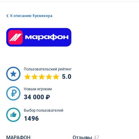
К описанию букмекера
Пользовательский рейтинг
5.0
Новым игрокам
34 000 ₽
Выбор пользователей
1496
МАРАФОН
Отзывы
47