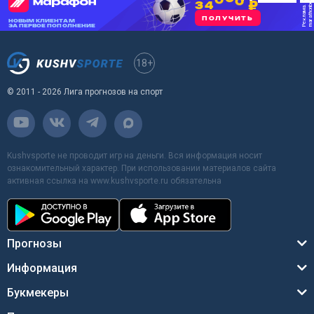
18+
© 2011 - 2026 Лига прогнозов на спорт
Kushvsporte не проводит игр на деньги. Вся информация носит
ознакомительный характер. При использовании материалов сайта
активная ссылка на www.kushvsporte.ru обязательна
Прогнозы
Информация
Букмекеры