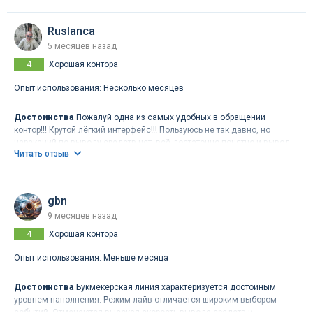
Недостатки
Многие матчи отсутствуют по линии
Ruslanca
Выплата иногда задерживается
5 месяцев назад
Выбор в лайве так же не особо велик
Иногда бывает что закрывают лайв очень заблаговременно
4
Хорошая контора
Комментарий
Опыт использования: Несколько месяцев
Посмотреть ответы
Достоинства
Пожалуй одна из самых удобных в обращении
контор!!! Крутой лёгкий интерфейс!!! Пользуюсь не так давно, но
нареканий по выводу средств нет, всё достаточно понятно и вывод
Читать отзыв
средств практически моментальный!! Всем, особенно новичкам могу
посоветовать данную контору!
Недостатки
Из недостатков могу назвать только один-Мало бонусов
gbn
и розыгрышей. Довольно так же не много различных коэфицентов и
9 месяцев назад
типов ставок...довольно трудный интерфейс не самой конторы а
именно страниц с кф!!
4
Хорошая контора
Комментарий
В целом неплохая контора, новичкам точно подойдёт!
Опыт использования: Меньше месяца
Посмотреть ответы
Достоинства
Букмекерская линия характеризуется достойным
уровнем наполнения. Режим лайв отличается широким выбором
событий. Отмечаются высокая скорость вывода средств и