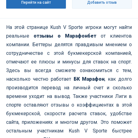
Перейти на сайт
Добавить отзыв
На этой странице Kush V Sporte игроки могут найти
реальные
отзывы о Марафонбет
от клиентов
компании. Беттеры делятся правдивым мнением о
сотрудничестве с этой букмекерской компанией,
отмечают ее плюсы и минусы для ставок на спорт.
Здесь вы всегда сможете ознакомиться с тем,
насколько честно работает
БК Марафон
, как долго
производится перевод на личный счет и сколько
времени уходит на вывод. Также участники Лиги в
спорте оставляют отзывы о коэффициентах в этой
букмекерской, скорости расчета ставок, удобстве
сайта, приложениях и многом другом. Это поможет
остальным участникам Kush V Sporte быстрее