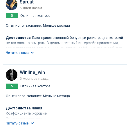
Spruut
6 дней назад
5
Отличная контора
Опыт использования: Меньше месяца
Достоинства
Дают приветственный бонус при регистрации, который
не так сложно отыграть. В целом приятный интерфейс приложения,
все матчи всегда есть в линии. Приятные коэффициенты на события,
Читать отзыв
что не может не радовать при выборе букмекера.
Недостатки
Постоянно разные линии на матчи и складывается
впечатление что на матч дают рандомные события всегда. На
Winline_win
прематче может не быть ставки на угловые, а в лайве она может
5 месяцев назад
быть. Складывается ощущение непостоянства и не дает играть как
тебе удобно
5
Отличная контора
Комментарий
Контору наверное все же не порекомендую, так
Опыт использования: Меньше месяца
только для некоторых своих нужд для каких-то особенных ставок не
на постоянной основе
Достоинства
Линия
Коэффициенты хорошие
Посмотреть ответы
Поддержка оперативная
Читать отзыв
Выбор ставок, вариативность
Хорошее оформление, красочное