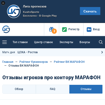
×
Лига прогнозов
Скачать
KushvSporte
Бесплатно - В Google Play
Регистр
.
Вход
2
Топ ставки
Центр ставок
Эксперты
Бонусы
Тренды
Букмекеры
Пресс-центр
Матч дня
ЦСКА - Ростов
Как тут заработать?
Главная
Рейтинг букмекеров
Рейтинг БК МАРАФОН
Отзывы БК МАРАФОН
Отзывы игроков про контору МАРАФОН
Обзор
FAQ
Отзывы