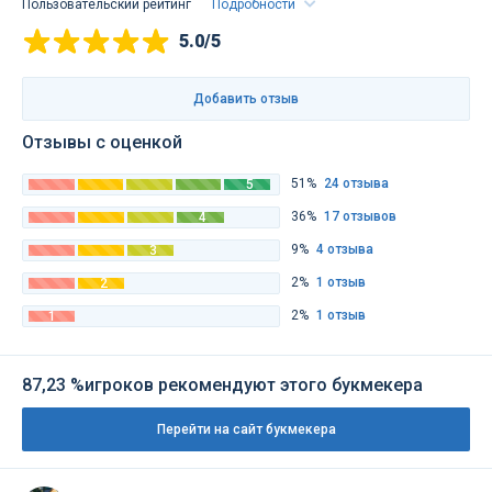
Пользовательский рейтинг
Подробности
5.0/5
Добавить отзыв
Отзывы с оценкой
51%
24 отзыва
5
19% Complete
19% Complete
19% Complete
19% Complete
19% Complete
36%
17 отзывов
4
19% Complete
19% Complete
19% Complete
19% Complete
9%
4 отзыва
3
19% Complete
19% Complete
19% Complete
2%
1 отзыв
2
19% Complete
19% Complete
2%
1 отзыв
1
19% Complete
87,23 %игроков рекомендуют этого букмекера
Перейти на сайт букмекера