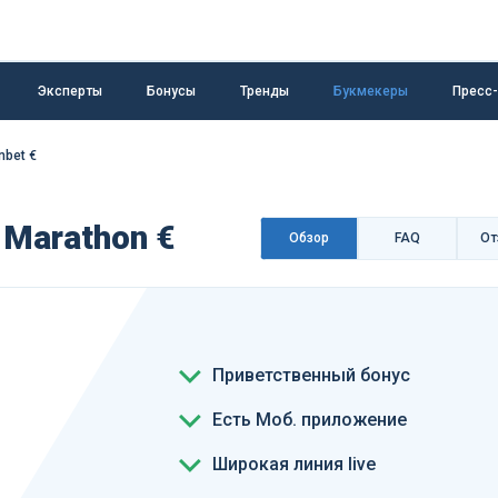
Эксперты
Бонусы
Тренды
Букмекеры
Пресс
nbet €
Marathon €
Обзор
FAQ
От
Приветственный бонус
Есть Моб. приложение
Широкая линия live