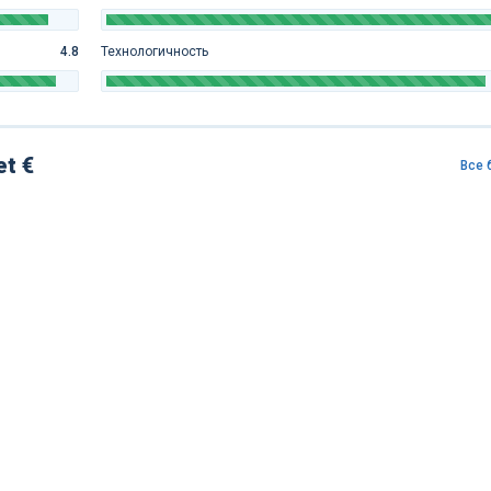
94% Complete
4.8
Технологичность
92% Complete
t €
Все 