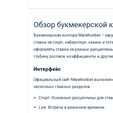
Обзор букмекерской 
Букмекерская контора Marathonbet – за
ставки на спорт, киберспорт, казино и т
оформлять ставки на разные дисциплины.
глубину росписи, коэффициенты и други
Интерфейс
Официальный сайт Marathonbet выполнен 
несколько главных разделов:
Спорт. Основные дисциплины для став
Live. Встречи в реальном времени.