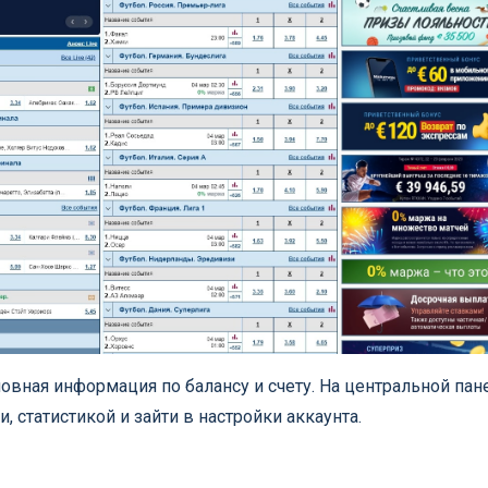
овная информация по балансу и счету. На центральной пан
, статистикой и зайти в настройки аккаунта.