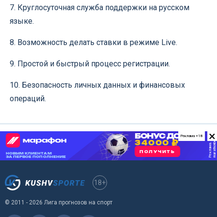
7. Круглосуточная служба поддержки на русском
языке.
8. Возможность делать ставки в режиме Live.
9. Простой и быстрый процесс регистрации.
10. Безопасность личных данных и финансовых
операций.
×
Реклама +18
18+
© 2011 - 2026 Лига прогнозов на спорт