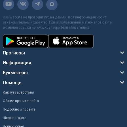
Kushvsporte не проводит игр на деньги. Вся информация носит
ознакомительный характер. При использовании материалов сайта
активная ссылка на www.kushvsporte.ru обязательна
Прогнозы
Информация
Букмекеры
Помощь
Как тут заработать?
Общие правила сайта
Подробно о проекте
Школа ставок
Вопрос-ответ