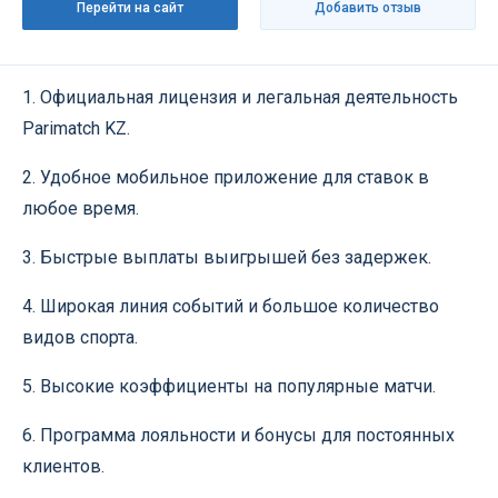
Перейти на сайт
Добавить отзыв
1. Официальная лицензия и легальная деятельность
Parimatch KZ.
2. Удобное мобильное приложение для ставок в
любое время.
3. Быстрые выплаты выигрышей без задержек.
4. Широкая линия событий и большое количество
видов спорта.
5. Высокие коэффициенты на популярные матчи.
6. Программа лояльности и бонусы для постоянных
клиентов.