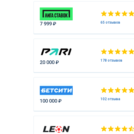
65 отзывов
7 999 ₽
178 отзывов
20 000 ₽
102 отзыва
100 000 ₽