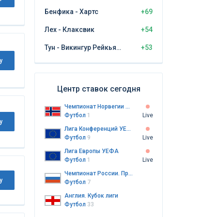
Бенфика - Хартс
+69
Лех - Клаксвик
+54
Тун - Викингур Рейкьявик
+53
у
Центр ставок сегодня
Чемпионат Норвегии до 19 лет
Футбол
1
Live
у
Лига Конференций УЕФА
Футбол
9
Live
Лига Европы УЕФА
Футбол
1
Live
Чемпионат России. Премьер-лига
у
Футбол
7
Англия. Кубок лиги
Футбол
33