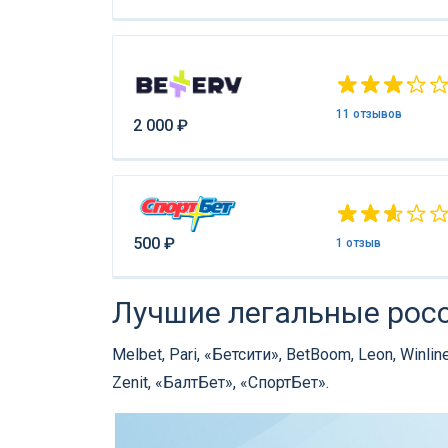
11 отзывов
2 000 ₽
500 ₽
1 отзыв
Лучшие легальные рос
Melbet, Pari, «Бетсити», BetBoom, Leon, Winlin
Zenit, «БалтБет», «СпортБет».