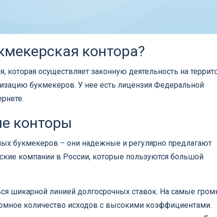
укмекерская контора?
я, которая осуществляет законную деятельность на террит
низацию букмекеров. У нее есть лицензия Федеральной
рнете.
е конторы
ьных букмекеров – они надежные и регулярно предлагают
кие компании в России, которые пользуются большой
ться шикарной линией долгосрочных ставок. На самые гром
омное количество исходов с высокими коэффициентами.