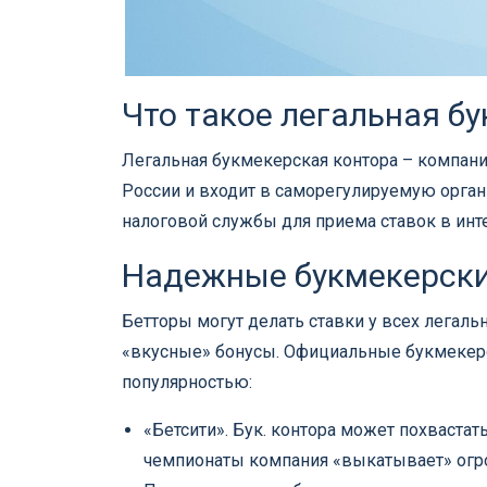
Что такое легальная б
Легальная букмекерская контора – компани
России и входит в саморегулируемую орга
налоговой службы для приема ставок в инте
Надежные букмекерски
Бетторы могут делать ставки у всех легал
«вкусные» бонусы. Официальные букмекерс
популярностью:
«Бетсити». Бук. контора может похваста
чемпионаты компания «выкатывает» огр