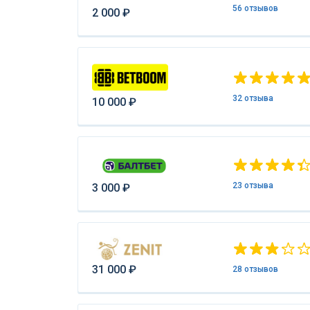
56 отзывов
2 000 ₽
32 отзыва
10 000 ₽
23 отзыва
3 000 ₽
31 000 ₽
28 отзывов