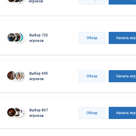
игроков
Выбор 725
Обзор
Начать игр
игроков
Выбор 695
Обзор
Начать игр
игроков
Выбор 807
Обзор
Начать игр
игроков