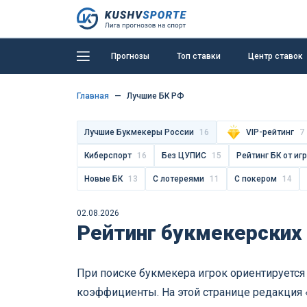
Прогнозы
Топ ставки
Центр ставок
Главная
Лучшие БК РФ
Лучшие Букмекеры России
VIP-рейтинг
7
16
Киберспорт
16
Без ЦУПИС
15
Рейтинг БК от иг
Новые БК
13
С лотереями
11
С покером
14
02.08.2026
Рейтинг букмекерских 
При поиске букмекера игрок ориентируется
коэффициенты. На этой странице редакция