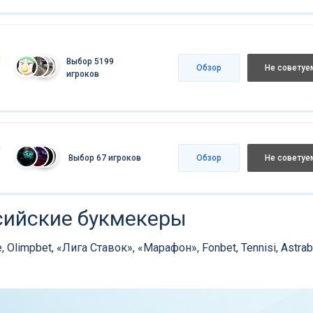
Выбор 5199
Обзор
Не советуе
игроков
Выбор 67 игроков
Обзор
Не советуе
сийские букмекеры
e, Olimpbet, «Лига Ставок», «Марафон», Fonbet, Tennisi, Astrab