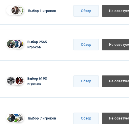
Выбор 1 игроков
Обзор
Не советуе
Выбор 2565
Обзор
Не советуе
игроков
Выбор 6193
Обзор
Не советуе
игроков
Выбор 7 игроков
Обзор
Не советуе