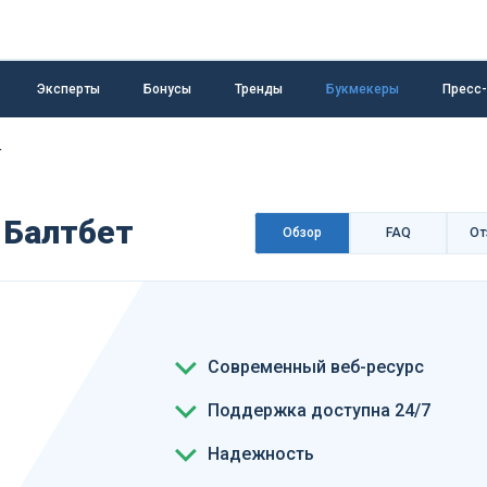
Эксперты
Бонусы
Тренды
Букмекеры
Пресс
т
 Балтбет
Обзор
FAQ
От
Современный веб-ресурс
Поддержка доступна 24/7
Надежность