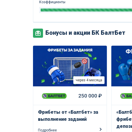
Коэффициенты
92% Complete
Бонусы и акции БК БалтБет
ерез 4 месяца
через 4 месяца
106 700 ₽
250 000 ₽
грывает
Фрибеты от «Балтбет» за
«Балтб
ки
выполнение заданий
фрибе
депоз
Подробнее