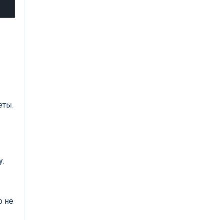
еты.
у.
о не