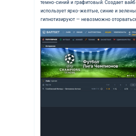
темно-синий и графитовый. Создает вайб
использует ярко-желтые, синие и зелены
гипнотизируют — невозможно оторваться