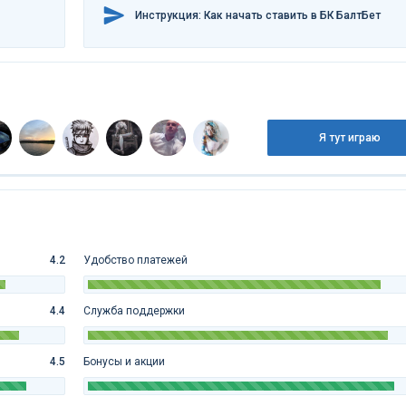
Инструкция: Как начать ставить в БК БалтБет
Я тут играю
4.2
Удобство платежей
86% Complete
4.4
Служба поддержки
88% Complete
4.5
Бонусы и акции
90% Complete