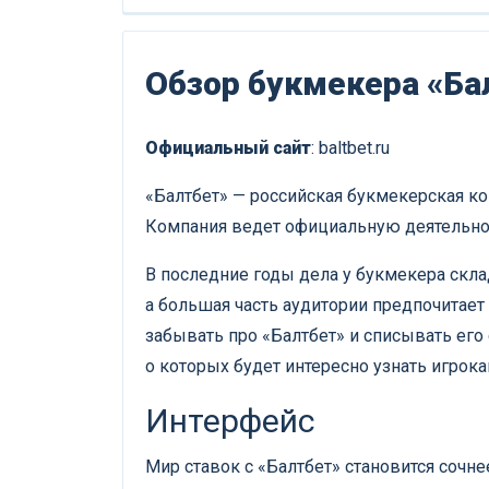
Обзор букмекера «Ба
Официальный сайт
: baltbet.ru
«Балтбет» — российская букмекерская кон
Компания ведет официальную деятельнос
В последние годы дела у букмекера скл
а большая часть аудитории предпочитает 
забывать про «Балтбет» и списывать его 
о которых будет интересно узнать игрока
Интерфейс
Мир ставок с «Балтбет» становится сочн