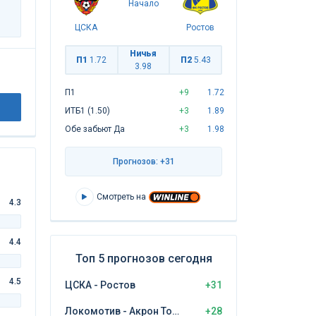
Начало
ЦСКА
Ростов
Ничья
П1
1.72
П2
5.43
3.98
П1
+9
1.72
ИТБ1 (1.50)
+3
1.89
Обе забьют Да
+3
1.98
Прогнозов: +31
Смотреть на
4.3
4.4
Топ 5 прогнозов сегодня
4.5
ЦСКА - Ростов
+31
Локомотив - Акрон Тольятти
+28