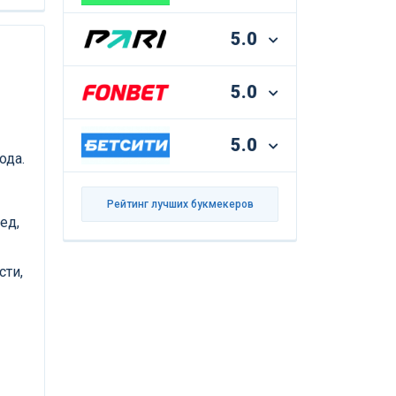
5.0
5.0
5.0
ода.
Рейтинг лучших букмекеров
ед,
сти,