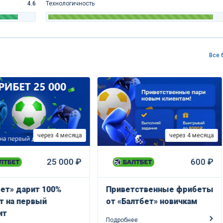
4.6
Технологичность
88% Complete
Все 
через 4 месяца
через 4 месяца
25 000 ₽
600 ₽
ет» дарит 100%
Приветственные фрибеты
т на первый
от «Балтбет» новичкам
ит
Подробнее