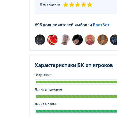
Ваша оценка
695 пользователей выбрали
БалтБет
Характеристики БК от игроков
Надежность
84% Complete
Линия в прематче
88% Complete
Линия в лайве
90% Complete