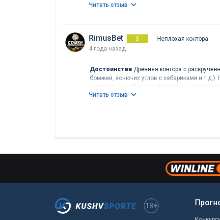
Читать отзыв
Недостатки
Мало бонусов и акций. А так в
деньги на карту онлайн выедут но это терпим
Комментарий
В целом конторка хорошая, не
RimusBet
3
Неплохая контора
Посмотреть ответы
4 года назад
Достоинства
Древняя контора с раскрученн
бомжей, вонючих углов с хабариками и т.д.).
шоколадками. После ребрендинга, сайт стал 
Читать отзыв
внимание росписи линии, видимо пытаются ве
давности существования, так себя опустила 
прошлом, но думаю очень непросто будет вер
Недостатки
Тут много можно написать, если
блещут оригинальностью. Если ставите в лайв
бесконечности. Если вы плюсовой игрок, буд
проверки и перепроверки... но выплачивают.
Комментарий
Ставлю в этой конторе исключ
коэффициента на игру. Пункты приема ставок
выплатами не возникало (вероятно мои суммы
через сайт, мы испытываем взаимную неприяз
Прогн
18+
Посмотреть ответы
Конкурс