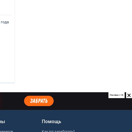
да
 года
м
е
×
Реклама +18
х
ры
Помощь
мекеров
Как тут заработать?