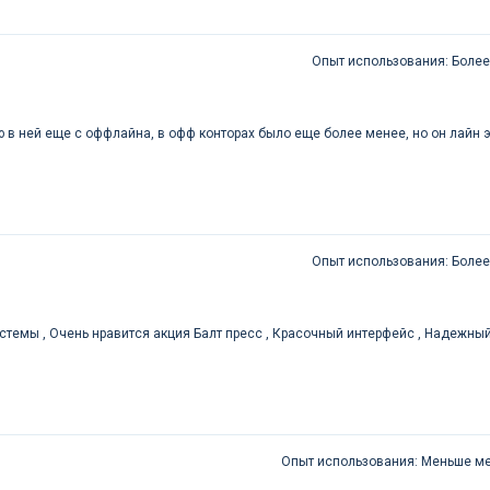
ночам когда пользователь не активен более 3 часов, служба поддержки отв
оиграли все на автоматах
Опыт использования: Более
 в ней еще с оффлайна, в офф конторах было еще более менее, но он лайн 
 цупис с которым они работают проканифолил мне все мозги с документами
(до +50.000), все было нормально, и вот первый вывод на 350.000 как мне тут
раю у них.
Опыт использования: Более
, сайт не удобный, бонусов практически нет, лимиты режут сразу . Цупис ест
стемы , Очень нравится акция Балт пресс , Красочный интерфейс , Надежны
е доработанный на мой взгляд , Коэффициенты ниже чем в других БК , В це
ейса и кефам
йсом и немного увеличить коэффициенты будет норм БК
Опыт использования: Меньше м