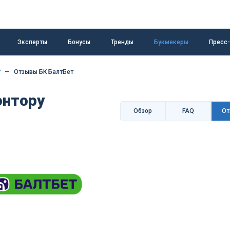
Эксперты
Бонусы
Тренды
Букмекеры
Пресс
т
Отзывы БК БалтБет
онтору
Обзор
FAQ
От