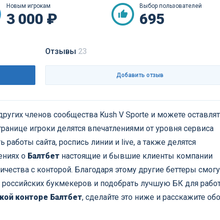
Новым игрокам
Выбор пользователей
3 000 ₽
695
Отзывы
23
Добавить отзыв
других членов сообщества Kush V Sporte и можете оставля
транице игроки делятся впечатлениями от уровня сервиса
работы сайта, роспись линии и live, а также делятся
ениях о
Балтбет
настоящие и бывшие клиенты компании
чества с конторой. Благодаря этому другие беттеры смогу
 российских букмекеров и подобрать лучшую БК для рабо
кой конторе Балтбет
, сделайте это ниже и расскажите об