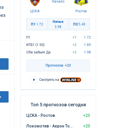
Начало
ез
ЦСКА
Ростов
ез
Ничья
П1
1.72
П2
5.43
3.98
П1
+7
1.72
ИТБ1 (1.50)
+2
1.89
Обе забьют Да
+2
1.98
Прогнозов: +23
Смотреть на
в
Топ 5 прогнозов сегодня
ЦСКА - Ростов
+23
Локомотив - Акрон Тольятти
+20