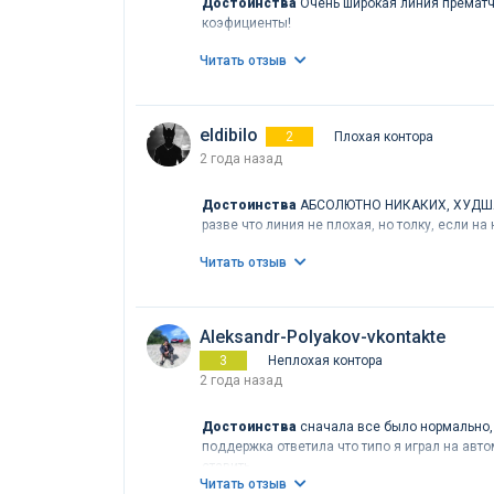
Достоинства
Очень широкая линия прематч 
коэфициенты!
Читать отзыв
Недостатки
Дизайе не смотря на что что в
ещё не выводил так что там с надёжностью в
Комментарий
Как вариант можно рассмотрет
eldibilo
2
Плохая контора
так и по выбору ставок.
2 года назад
Посмотреть ответы
Достоинства
АБСОЛЮТНО НИКАКИХ, ХУДША
разве что линия не плохая, но толку, если на
Читать отзыв
Недостатки
У меня были акки в почти ВСЕХ 
дошел до 34, вериф проходил ГОД так и не п
убыток 24к что-то ужасное.
p.s. Играл честно, акк был на меня, никаких в
Aleksandr-Polyakov-vkontakte
Комментарий
3
Неплохая контора
2 года назад
Посмотреть ответы
Достоинства
сначала все было нормально, 
поддержка ответила что типо я играл на авто
ставить
Читать отзыв