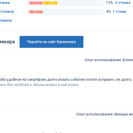
отзыва
13%
3 отзыва
2
19% Complete
19% Complete
 отзывов
4%
1 отзыв
1
19% Complete
отзывов
мекера
Перейти на сайт букмекера
Опыт использования: Более
бо удобное на смортфоне долго искать событие платят исправно ,не долго,
ты без проблем в общем можно в ней играть
не очень удоьно, меню с коэффициентами в этой конторе мне не по душе
ставить
нторе, но не часто, ни в коем случае(
Опыт использования: Меньше м
р, с более удобное меню и с хорошими коэффициентами с коэффициентами н