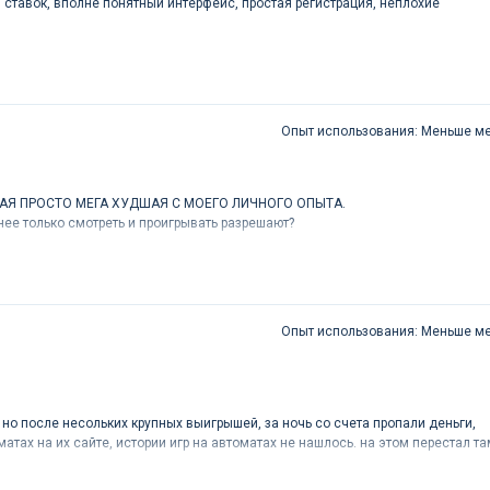
ставок, вполне понятный интерфейс, простая регистрация, неплохие
полне понятный но сделан топорно, прошлый век вобшем! Выводить деньги п
 этом плане не подскажу.
ь данного бука в игре по ставкам так как довольно широкая линия как по л
Опыт использования: Меньше м
Я ПРОСТО МЕГА ХУДШАЯ С МОЕГО ЛИЧНОГО ОПЫТА.
 нее только смотреть и проигрывать разрешают?
ЦУПИС БК (кроме лиона наверное), но с этими никто не сравнится. Закинул 1
рошел. Нигде такого не было. Делайте выводы о надежности конторы, для ко
илок или послеголов и т.д.
Опыт использования: Меньше м
но после несольких крупных выигрышей, за ночь со счета пропали деньги,
матах на их сайте, истории игр на автоматах не нашлось. на этом перестал та