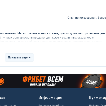
о всем остальном вроде все нормально. Иногда конечно надо долго ждаь ког
о, по крайне мере для меня.
 особо цивильная в ППС но ходить можно.
Опыт использования: Более
ым именем. Много пунктов приема ставок, пункты довольно приличные (нет
 В пунктах есть автоматы продажи для кофе и различных сухариков с
более приличный, удобная и понятная навигация, видно что стали уделять
рнутся в приличное русло. Если честно, обидно, что контора с таким сроко
среди клиентов. Хамовитая поддержка, кидалово клиентов. Может это и в
нуть себе приличное имя.
Показать еще
 кратко... не для плюсовых. В лайве скудная роспись, коэффициенты тоже н
е, будьте готовы к тому, что вашу ставку будут принимать от 10 секунд до
ьте готовы к порезке счета до смешных сумм. Выплаты муторные, долгие
ительно в будках (благо таковых полно по Питеру) при наличии хорошего
 вполне приличные, с хорошим ремонтом, если ставить там, то проблем с
 для ППС не очень интересны и поэтому я им не интересен). А вот в ставка
нь, поэтому я стараюсь там не ставить.
озы
Информация
Букмеке
ы прогнозов
Бонусы и фрибеты
Рейтинг бук