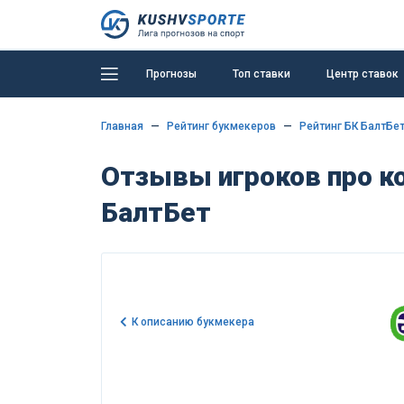
Прогнозы
Топ ставки
Центр ставок
Главная
Рейтинг букмекеров
Рейтинг БК БалтБе
Отзывы игроков про к
БалтБет
К описанию букмекера