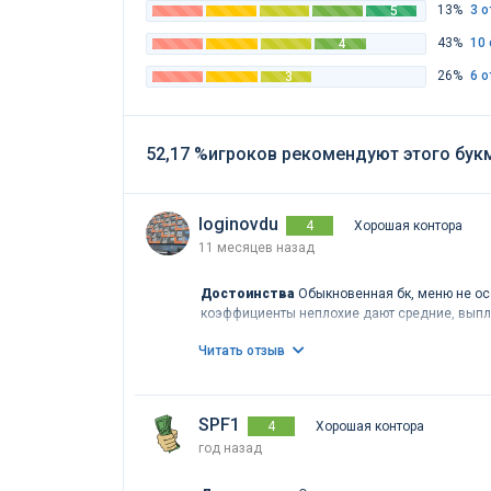
13%
3 
5
19% Complete
19% Complete
19% Complete
19% Complete
19% Complete
43%
10
4
19% Complete
19% Complete
19% Complete
19% Complete
26%
6 
3
19% Complete
19% Complete
19% Complete
52,17 %игроков рекомендуют этого бук
loginovdu
4
Хорошая контора
11 месяцев назад
Достоинства
Обыкновенная бк, меню не осо
коэффициенты неплохие дают средние, выпла
Читать отзыв
Недостатки
Долго листаешь ищешь соьытие,
поэтому я в этой конторе Стараюсь часто не 
Комментарий
Периодически ставлю в этой ко
SPF1
4
Хорошая контора
Есть много других ,более адекватных конто
не хуже чем в в Балтбете
год назад
Посмотреть ответы