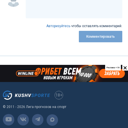
Авторизуйтесь
чтобы оставлять комментарий.
Комментировать
×
Реклама +18
18+
© 2011 - 2026 Лига прогнозов на спорт