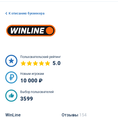
К описанию букмекера
Пользовательский рейтинг
5.0
Новым игрокам
10 000 ₽
Выбор пользователей
3599
WinLine
Отзывы
154