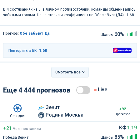
В 4 состязаниях из 5, в личном противостоянии, команды обменивались
забитыми голами. Наша ставка и коэффициент на Обе забьют (ДА) - 1.68
Прогноз:
Обе забьют Да
60%
Шансы
Повторить в БК
1.68
Смотреть все
Еще 4 444 прогнозов
Live
Зенит
+92
Родина Москва
Прогнозов
Сегодня
КФ
1.19
+21
Чел
.
поставили
85%
Победа Зенит
Шансы