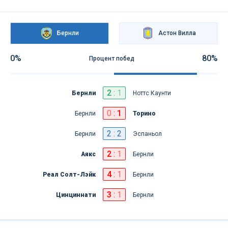
Бернли
Астон Вилла
0%
80%
Процент побед
2
:
1
Бернли
Ноттс Каунти
0
:
1
Бернли
Торино
2 : 2
Бернли
Эспаньол
2
:
1
Аякс
Бернли
4
:
1
Реал Солт-Лэйк
Бернли
3
:
1
Цинциннати
Бернли