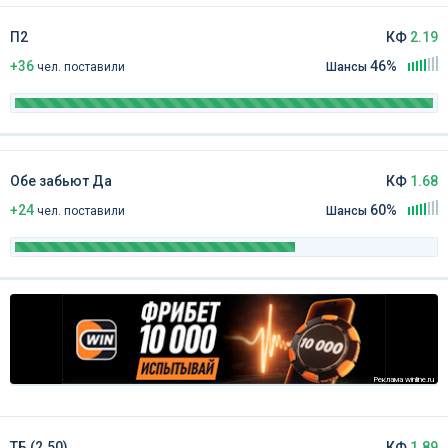
П2
КФ
2.19
+36
46%
чел
.
поставили
Шансы
Обе забьют Да
КФ
1.68
+24
60%
чел
.
поставили
Шансы
Реклама winline.ru
ТБ (2.50)
КФ
1.89