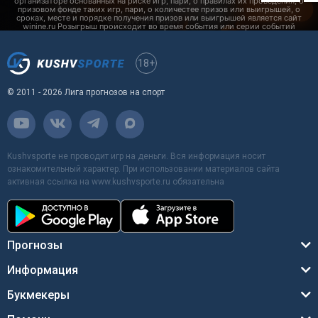
18+
© 2011 - 2026 Лига прогнозов на спорт
Kushvsporte не проводит игр на деньги. Вся информация носит
ознакомительный характер. При использовании материалов сайта
активная ссылка на www.kushvsporte.ru обязательна
Прогнозы
Информация
Букмекеры