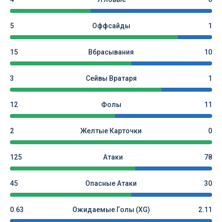
5
Оффсайды
1
15
Вбрасывания
10
3
Сейвы Вратаря
1
12
Фолы
11
2
Желтые Карточки
0
125
Атаки
78
45
Опасные Атаки
30
0.63
Ожидаемые Голы (xG)
2.11