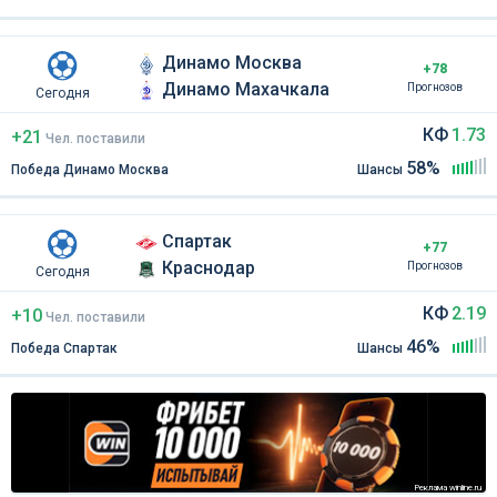
Динамо Москва
+78
Динамо Махачкала
Прогнозов
Сегодня
КФ
1.73
+21
Чел
.
поставили
58%
Победа Динамо Москва
Шансы
Спартак
+77
Краснодар
Прогнозов
Сегодня
КФ
2.19
+10
Чел
.
поставили
46%
Победа Спартак
Шансы
Реклама winline.ru