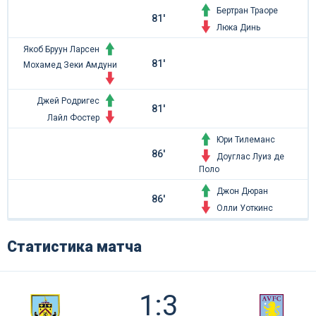
Бертран Траоре
81'
Люка Динь
Якоб Бруун Ларсен
81'
Мохамед Зеки Амдуни
Джей Родригес
81'
Лайл Фостер
Юри Тилеманс
86'
Доуглас Луиз де
Поло
Джон Дюран
86'
Олли Уоткинс
Статистика матча
1:3