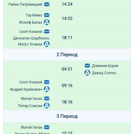
14:24
Райен Петровицкий
Тор Иммо
14:35
Жозеф Балаз
Скотт Конвей
18:11
Джонатан Шарбонно,
Матус Хлавак
2 Период
Доминик Боров
04:51
Давид Солтес
Скотт Конвей
09:16
Андрей Крайкович
Матей Гилак
18:16
Петер Сожсик
3 Период
Матей Гилак
15:15