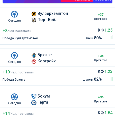
Вулверхэмптон
+37
Порт Вэйл
Прогнозов
Сегодня
КФ
1.25
+8
Чел
.
поставили
80%
Победа Вулверхэмптон
Шансы
Брюгге
+36
Кортрейк
Прогнозов
Сегодня
КФ
1.23
+10
Чел
.
поставили
82%
Победа Брюгге
Шансы
Бохум
+36
Герта
Прогнозов
Сегодня
КФ
1.54
+14
Чел
.
поставили