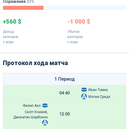
Поражения
33%
+560 $
-1 000 $
Доход
Убыток
капперов
капперов
с игры
с игры
Протокол хода матча
1 Период
Иван Томка
04:40
Мэтью Средл
Филип Ахл
Скотт Конвей,
12:00
Джонатан Шарбонно