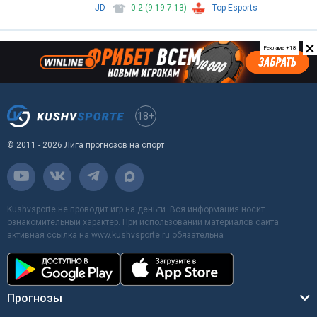
JD
0:2 (9:19 7:13)
Top Esports
×
Реклама +18
18+
© 2011 - 2026 Лига прогнозов на спорт
Kushvsporte не проводит игр на деньги. Вся информация носит
ознакомительный характер. При использовании материалов сайта
активная ссылка на www.kushvsporte.ru обязательна
Прогнозы