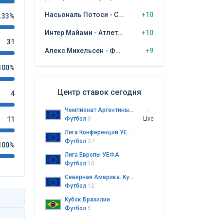
Насьональ Потоси - Стронгест
+10
.33%
Интер Майами - Атлетико Сан-Луис
+10
31
Алекс Михельсен - Франциско Церундоло
+9
100%
Центр ставок сегодня
4
Чемпионат Аргентины. Примера B Насьональ
11
Футбол
0
Live
Лига Конференций УЕФА
Футбол
27
100%
Лига Европы УЕФА
Футбол
10
Северная Америка. Кубок лиг
Футбол
12
Кубок Бразилии
Футбол
5