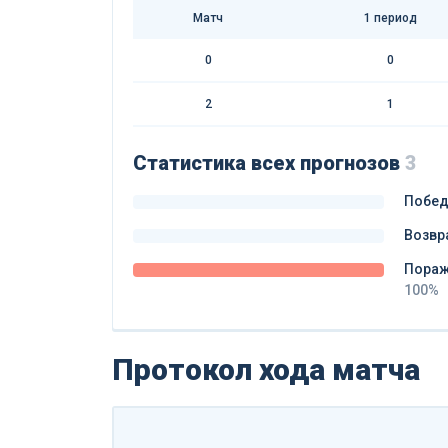
Матч
1 период
0
0
2
1
Статистика всех прогнозов
3
Побе
Возвр
Пораж
100%
Протокол хода матча