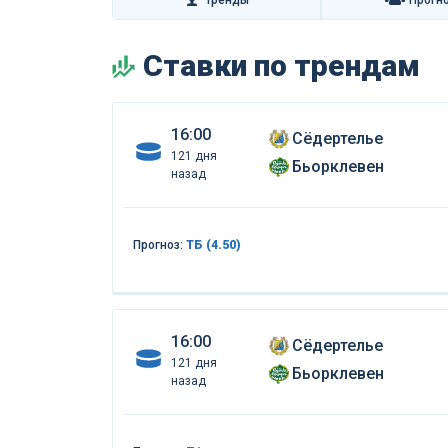
Тренды
Прогн
Ставки по трендам
16:00
Сёдертелье
121 дня
Бьорклевен
назад
Прогноз:
ТБ (4.50)
16:00
Сёдертелье
121 дня
Бьорклевен
назад