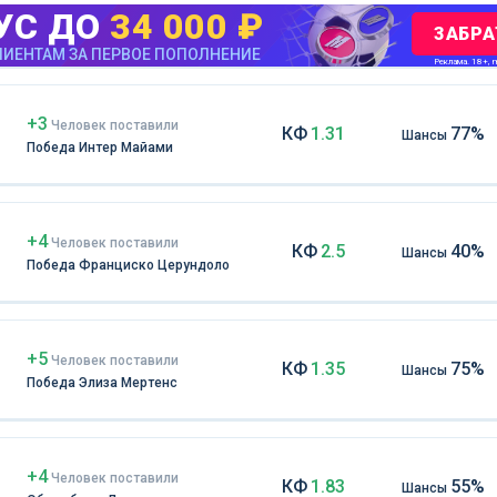
УС ДО
34 000 ₽
ЗАБРА
ИЕНТАМ ЗА ПЕРВОЕ ПОПОЛНЕНИЕ
Реклама. 18+, m
+3
Чел
овек
поставили
КФ
1.31
77%
Шансы
Победа Интер Майами
+4
Чел
овек
поставили
КФ
2.5
40%
Шансы
Победа Франциско Церундоло
+5
Чел
овек
поставили
КФ
1.35
75%
Шансы
Победа Элиза Мертенс
+4
Чел
овек
поставили
КФ
1.83
55%
Шансы