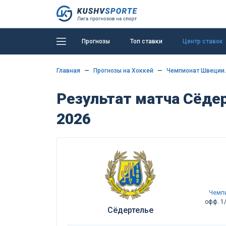
Прогнозы
Топ ставки
Центр ставок
Главная
Прогнозы на Хоккей
Чемпионат Швеции.
Результат матча Сёдер
2026
Чемпи
офф. 1
Сёдертелье