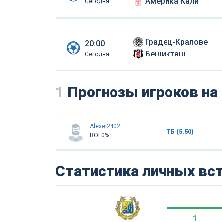
Америка Кали
Сегодня
Градец-Кралове
20:00
Бешикташ
Сегодня
1
Прогнозы игроков на
Alexei2402
ТБ (5.50)
ROI 0%
Статистика личных вс
1