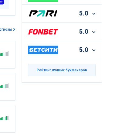
5.0
огнозы
5.0
5.0
Рейтинг лучших букмекеров