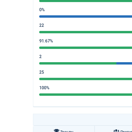
0%
22
91.67%
2
25
100%