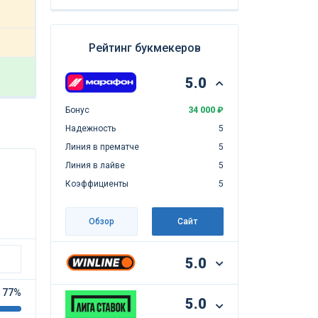
Рейтинг букмекеров
5.0
Бонус
34 000 ₽
Надежность
5
Линия в прематче
5
Линия в лайве
5
Коэффициенты
5
Обзор
Сайт
5.0
77%
5.0