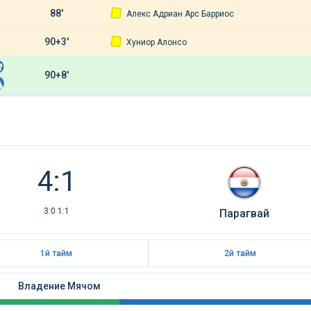
88'
Алекс Адриан Арс Барриос
90+3'
Хуниор Алонсо
90+8'
4:1
3:0 1:1
Парагвай
1й тайм
2й тайм
Владение Мячом