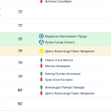
Антонио Санабрия
72'
72'
Маурисио Магальяйнс Прадо
73'
Хулио Сесар Энсисо
79'
Диего Александр Гомес Амарилья
Рамон Соса Акоста
79'
Мигель Альмирон
Виктор Густаво Велазкез
79'
Хуан Хосе Касерес
Алехандро Ромеро Гамарра
80'
Диего Александр Гомес Амарилья
82'