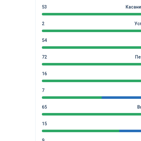
53
Касани
2
Ус
54
72
Пе
16
7
65
В
15
9