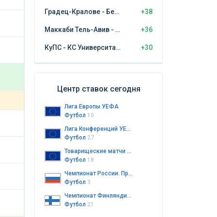
Градец-Кралове - Бешикташ
+38
Маккаби Тель-Авив - ЦСКА София
+36
КуПС - КС Университатя Крайова
+30
Центр ставок сегодня
Лига Европы УЕФА
Футбол
10
Лига Конференций УЕФА
Футбол
27
Товарищеские матчи клубов
Футбол
18
Чемпионат России. Премьер-лига
Футбол
3
Чемпионат Финляндии. Колмонен. 3-й дивизион
Футбол
21