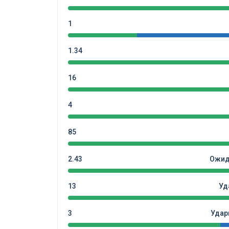
1
1.34
16
4
85
2.43
Ожид
13
Уд
3
Удар