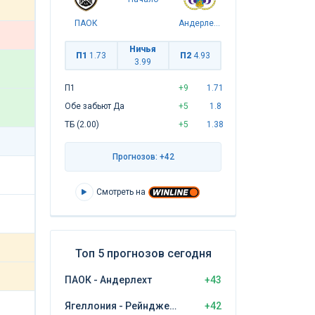
ПАОК
Андерлехт
Ничья
П1
1.73
П2
4.93
3.99
П1
+9
1.71
Обе забьют Да
+5
1.8
ТБ (2.00)
+5
1.38
Прогнозов: +42
Смотреть на
Топ 5 прогнозов сегодня
ПАОК - Андерлехт
+43
Ягеллония - Рейнджерс
+42