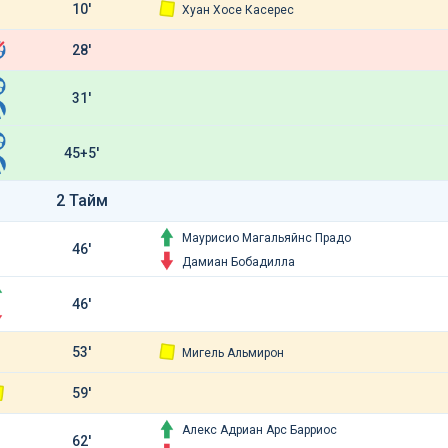
10'
Хуан Хосе Касерес
28'
31'
45+5'
2 Тайм
Маурисио Магальяйнс Прадо
46'
Дамиан Бобадилла
46'
53'
Мигель Альмирон
59'
Алекс Адриан Арс Барриос
62'