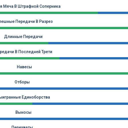
я Мяча В Штрафной Соперника
пешные Передачи В Разрез
Длинные Передачи
редачи В Последней Трети
Навесы
Отборы
ыигранные Единоборства
Выносы
Перехваты