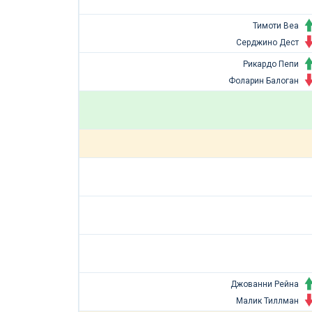
Тимоти Веа
Серджино Дест
Рикардо Пепи
Фоларин Балоган
Джованни Рейна
Малик Тиллман