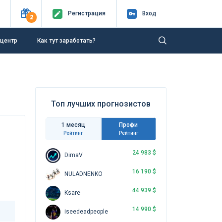
Регистр
ация
Вход
2
-центр
Как тут заработать?
Топ лучших прогнозистов
1 месяц
Профи
Рейтинг
Рейтинг
24 983 $
DimaV
16 190 $
NULADNENKO
44 939 $
Ksare
14 990 $
iseedeadpeople