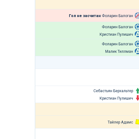
Гол не засчитан
Фоларин Балоган
Фоларин Балоган
Кристиан Пулишич
Фоларин Балоган
Малик Тиллман
Себастьян Берхальтер
Кристиан Пулишич
Тайлер Адамс