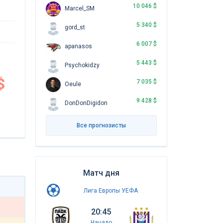
10 046 $
Marcel_SM
5 340 $
gord_st
6 007 $
apanasos
5 443 $
Psychokidzy
$
7 035 $
Oeule
9 428 $
DonDonDigidon
Все прогнозисты
Матч дня
Лига Европы УЕФА
20:45
Начало