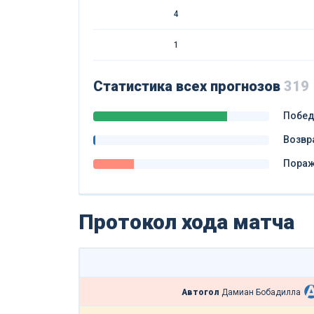
4
1
Статистика всех прогнозов
319
Побе
Возвр
Пора
Протокол хода матча
Автогол
Дамиан Бобадилла