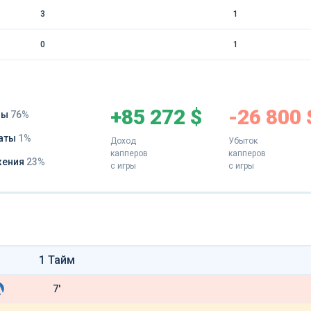
3
1
0
1
+85 272 $
-26 800 
ды
76%
аты
1%
Доход
Убыток
капперов
капперов
жения
23%
с игры
с игры
1 Тайм
7'