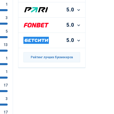
1
5.0
3
5.0
5
5.0
13
Рейтинг лучших букмекеров
1
1
17
3
17