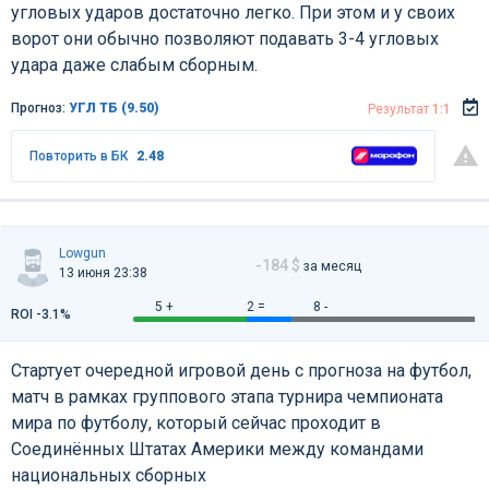
угловых ударов достаточно легко. При этом и у своих
ворот они обычно позволяют подавать 3-4 угловых
удара даже слабым сборным.
Прогноз:
УГЛ ТБ (9.50)
Результат
1:1
Повторить в БК
2.48
Lowgun
-184 $
за месяц
13 июня 23:38
5 +
2 =
8 -
ROI -3.1%
Стартует очередной игровой день с прогноза на футбол,
матч в рамках группового этапа турнира чемпионата
мира по футболу, который сейчас проходит в
Соединённых Штатах Америки между командами
национальных сборных