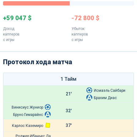
+59 047 $
-72 800 $
Доход
Убыток
капперов
капперов
с игры
с игры
Протокол хода матча
1 Тайм
Исмаэль Сайбари
21'
Брахим Диас
Винисиус Жуниор
32'
Бруно Гимарайнс
37'
Карлос Каземиро
Роджер Ибаньес Да