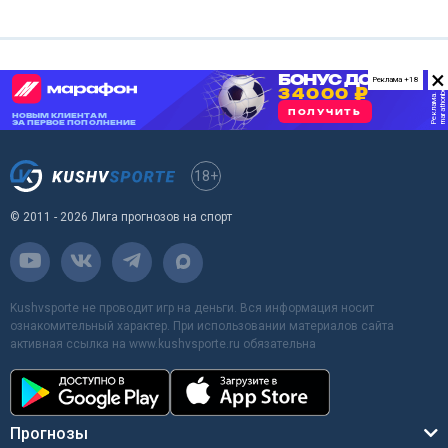
×
Реклама +18
18+
© 2011 - 2026 Лига прогнозов на спорт
Kushvsporte не проводит игр на деньги. Вся информация носит
ознакомительный характер. При использовании материалов сайта
активная ссылка на www.kushvsporte.ru обязательна
Прогнозы