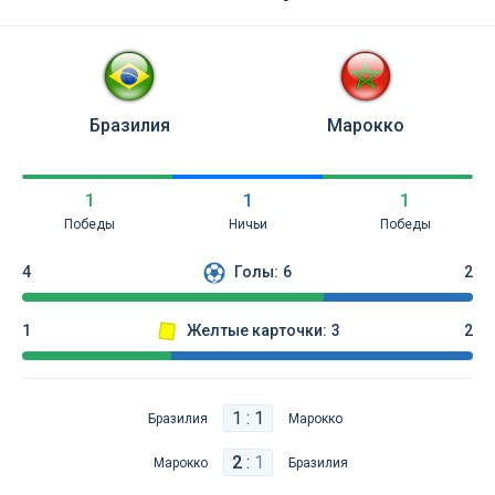
Бразилия
Марокко
1
1
1
Победы
Ничьи
Победы
4
Голы:
6
2
1
Желтые карточки:
3
2
1 : 1
Бразилия
Марокко
2
:
1
Марокко
Бразилия