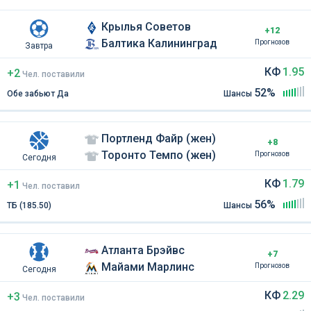
Крылья Советов
+12
Балтика Калининград
Прогнозов
Завтра
КФ
1.95
+2
Чел
.
поставили
52%
Обе забьют Да
Шансы
Портленд Файр (жен)
+8
Торонто Темпо (жен)
Прогнозов
Сегодня
КФ
1.79
+1
Чел
.
поставил
56%
ТБ (185.50)
Шансы
Атланта Брэйвс
+7
Майами Марлинс
Прогнозов
Сегодня
КФ
2.29
+3
Чел
.
поставили