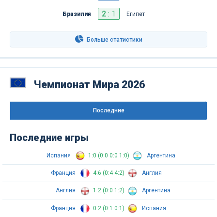
2
:
1
Бразилия
Египет
Больше статистики
Чемпионат Мира 2026
Последниe
Последние игры
Испания
1:0 (0:0 0:0 1:0)
Аргентина
Франция
4:6 (0:4 4:2)
Англия
Англия
1:2 (0:0 1:2)
Аргентина
Франция
0:2 (0:1 0:1)
Испания