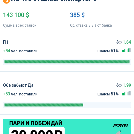
143 100 $
385 $
Сумма всех ставок
Ср. ставка 3.8% от банка
П1
КФ
1.64
+84
61%
чел
.
поставили
Шансы
Обе забьют Да
КФ
1.99
+53
51%
чел
.
поставили
Шансы
ПАРИ И ПОБЕЖДАЙ