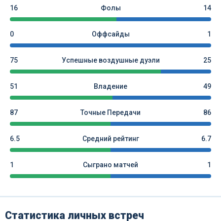
16
Фолы
14
0
Оффсайды
1
75
Успешные воздушные дуэли
25
51
Владение
49
87
Точные Передачи
86
6.5
Средний рейтинг
6.7
1
Сыграно матчей
1
Статистика личных встреч