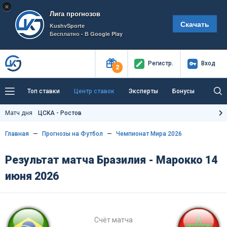
×
Лига прогнозов
Скачать
KushvSporte
Бесплатно - В Google Play
Регистр
.
Вход
2
Топ ставки
Центр ставок
Эксперты
Бонусы
Тренды
Букмекеры
Пресс-центр
Матч дня
ЦСКА - Ростов
Как тут заработать?
Главная
Прогнозы на Футбол
Чемпионат Мира 2026
Результат матча Бразилия - Марокко 14
июня 2026
Счёт матча