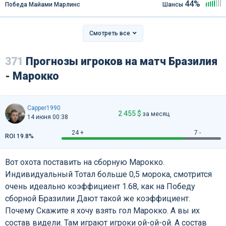
44%
Победа Майами Марлинс
Шансы
Смотреть все
371
Прогнозы игроков на матч Бразилия
- Марокко
Capper1990
2 455 $
за месяц
14 июня 00:38
24 +
7 -
ROI 19.8%
Вот охота поставить на сборную Марокко.
Индивидуальный Тотал больше 0,5 морока, смотрится
очень идеально коэффициент 1.68, как на Победу
сборной Бразилии Дают такой же коэффициент.
Почему Скажите я хочу взять гол Марокко. А вы их
состав видели. Там играют игроки ой-ой-ой. А состав