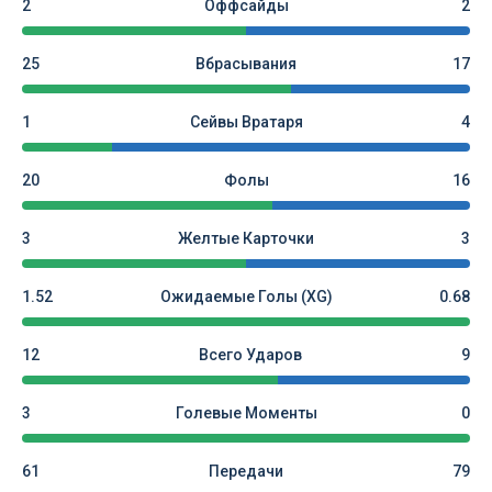
2
Оффсайды
2
25
Вбрасывания
17
1
Сейвы Вратаря
4
20
Фолы
16
3
Желтые Карточки
3
1.52
Ожидаемые Голы (xG)
0.68
12
Всего Ударов
9
3
Голевые Моменты
0
61
Передачи
79