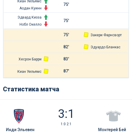
Киан Уильямc
75'
Аодан Куинн
Эдвард Кизза
75'
Нобл Окелло
75'
Закери Фарнсворт
82'
Эдуардо Бланкас
83'
Хесрон Барри
87'
Киан Уильямc
Статистика матча
3:1
1:0 2:1
Инди Эльевен
Монтерей Бей