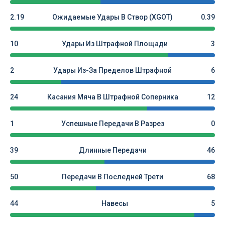
2.19
Ожидаемые Удары В Створ (xGOT)
0.39
10
Удары Из Штрафной Площади
3
2
Удары Из-За Пределов Штрафной
6
24
Касания Мяча В Штрафной Соперника
12
1
Успешные Передачи В Разрез
0
39
Длинные Передачи
46
50
Передачи В Последней Трети
68
44
Навесы
5