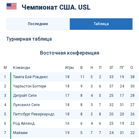
Чемпионат США. USL
Последниe
Таблица
Турнирная таблица
Восточная конференция
М
Команды
Игры
В
Н
П
ЗГ
ПГ
О
1
Тампа Бэй Ровдиес
18
11
5
2
33
19
38
2
Чарльстон Бэттери
18
9
3
6
37
24
30
3
Детройт Сити
17
8
4
5
25
17
28
4
Луисвилл Сити
18
8
3
7
32
31
27
5
Питтсбург Риверхаундс
18
8
2
8
20
20
26
6
Род Айленд
16
6
4
6
25
19
22
7
Майами
19
5
7
7
24
31
22