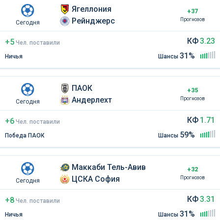
Ягеллония
+37
Рейнджерс
Прогнозов
Сегодня
КФ
3.23
+5
Чел
.
поставили
31%
Ничья
Шансы
ПАОК
+35
Андерлехт
Прогнозов
Сегодня
КФ
1.71
+6
Чел
.
поставили
59%
Победа ПАОК
Шансы
Маккаби Тель-Авив
+32
ЦСКА София
Прогнозов
Сегодня
КФ
3.31
+8
Чел
.
поставили
31%
Ничья
Шансы