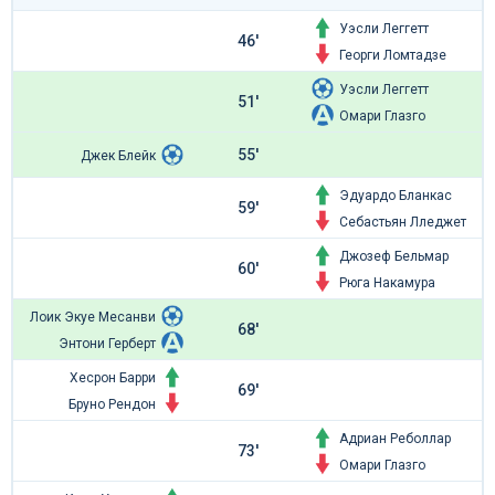
Уэсли Леггетт
46'
Георги Ломтадзе
Уэсли Леггетт
51'
Омари Глазго
55'
Джек Блейк
Эдуардо Бланкас
59'
Себастьян Лледжет
Джозеф Бельмар
60'
Рюга Накамура
Лоик Экуе Месанви
68'
Энтони Герберт
Хесрон Барри
69'
Бруно Рендон
Адриан Реболлар
73'
Омари Глазго