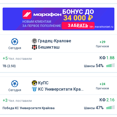
БОНУС ДО
34 000 ₽
НОВЫМ КЛИЕНТАМ
ЗАБРАТЬ
ЗА ПЕРВОЕ ПОПОЛНЕНИЕ
Реклама. 18+, marathonbet.ru
Градец-Кралове
+29
Бешикташ
Прогнозов
Сегодня
КФ
1.88
+5
Чел
.
поставили
54%
ТБ (2.50)
Шансы
КуПС
+24
КС Университатя Крайова
Прогнозов
Сегодня
КФ
2.16
+3
Чел
.
поставили
47%
Победа КС Университатя Крайова
Шансы