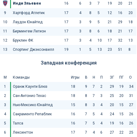
Инди Эльевен
16
6
3
7
19
20
21
9
Хартфорд Атлетик
17
4
8
5
12
16
20
10
Лаудон Юнайтед
17
3
9
5
21
29
18
11
Бирмингем Легион
17
3
8
6
18
21
17
12
Бруклин ФК
17
3
4
10
17
32
13
13
Спортинг Джэксонвилл
19
1
5
13
23
51
8
Западная конференция
М
Команды
Игры
В
Н
П
ЗГ
ПГ
О
1
Оранж Каунти Блюз
18
9
7
2
29
19
34
2
Сан-Антонио Техас
18
8
7
3
25
20
31
3
Нью-Мексико Юнайтед
15
8
3
4
20
15
27
4
Сакраменто Репаблик
16
7
5
4
24
15
26
5
Талса
16
7
5
4
19
16
26
6
Лексингтон
17
7
4
6
27
22
25