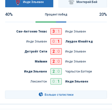
Инди Эльевен
Монтерей Бей
40%
20%
Процент побед
3
:
1
Сан-Антонио Техас
Инди Эльевен
0
:
1
Инди Эльевен
Лаудон Юнайтед
2
:
0
Детройт Сити
Инди Эльевен
2
:
0
Майами
Инди Эльевен
2
:
0
Инди Эльевен
Чарльстон Бэттери
0
:
1
Лексингтон
Инди Эльевен
Больше статистики