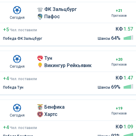
ФК Зальцбург
+21
Пафос
Прогнозов
Сегодня
КФ
1.57
+5
Чел
.
поставили
64%
Победа ФК Зальцбург
Шансы
Тун
+20
Викингур Рейкьявик
Прогнозов
Сегодня
КФ
1.47
+4
Чел
.
поставили
69%
Победа Тун
Шансы
Бенфика
+19
Хартс
Прогнозов
Сегодня
КФ
1.09
+4
Чел
.
поставили
92%