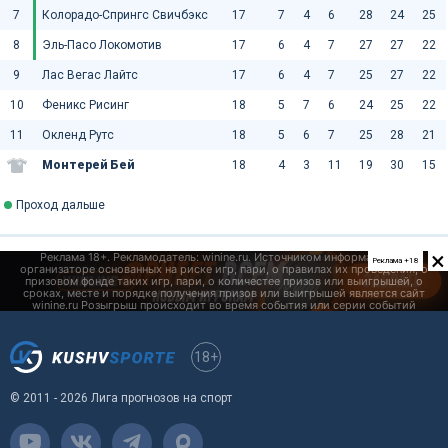
7
Колорадо-Спрингс Свичбэкс
17
7
4
6
28
24
25
8
Эль-Пасо Локомотив
17
6
4
7
27
27
22
9
Лас Вегас Лайтс
17
6
4
7
25
27
22
10
Феникс Рисинг
18
5
7
6
24
25
22
11
Окленд Рутс
18
5
6
7
25
28
21
Монтерей Бей
18
4
3
11
19
30
15
Проход дальше
×
Реклама +18
18+
© 2011 - 2026 Лига прогнозов на спорт