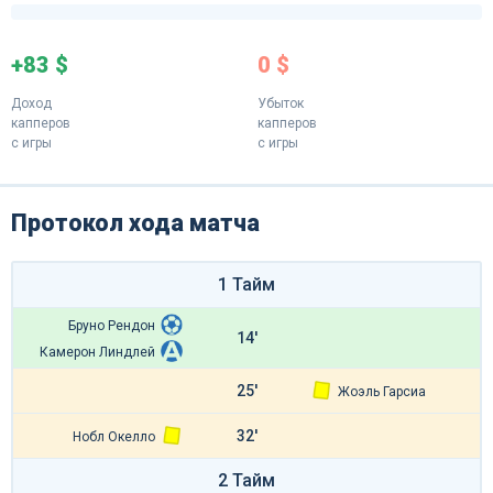
+83 $
0 $
Доход
Убыток
капперов
капперов
с игры
с игры
Протокол хода матча
1 Тайм
Бруно Рендон
14'
Камерон Линдлей
25'
Жоэль Гарсиа
32'
Нобл Окелло
2 Тайм