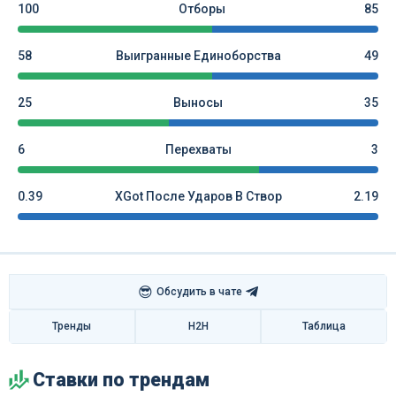
100
Отборы
85
58
Выигранные Единоборства
49
25
Выносы
35
6
Перехваты
3
0.39
XGot После Ударов В Створ
2.19
😎
Обсудить в чате
Тренды
H2H
Таблица
Ставки по трендам