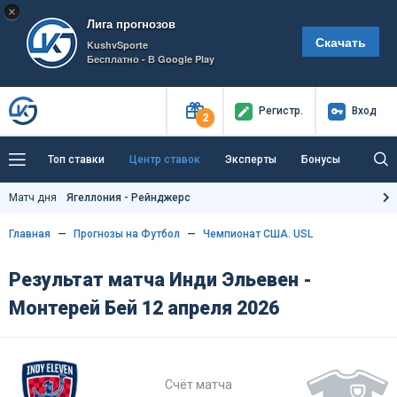
×
Лига прогнозов
Скачать
KushvSporte
Бесплатно - В Google Play
Регистр
.
Вход
2
Топ ставки
Центр ставок
Эксперты
Бонусы
Тренды
Букмекеры
Пресс-центр
Матч дня
Ягеллония - Рейнджерс
Как тут заработать?
Главная
Прогнозы на Футбол
Чемпионат США. USL
Результат матча Инди Эльевен -
Монтерей Бей 12 апреля 2026
Счёт матча