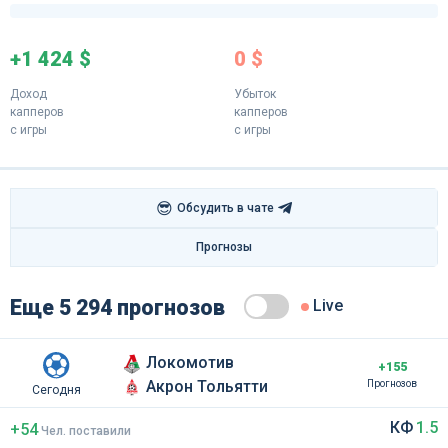
+1 424 $
0 $
Доход
Убыток
капперов
капперов
с игры
с игры
😎
Обсудить в чате
Прогнозы
Еще 5 294 прогнозов
Live
Локомотив
+155
Акрон Тольятти
Прогнозов
Сегодня
КФ
1.5
+54
Чел
.
поставили