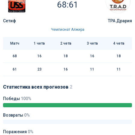
68:61
Сетиф
ТРА Дрария
Чемпионат Алжира
Матч
1 четв
2 четв
3 четв
4 четв
68
16
18
16
18
61
23
16
11
11
Статистика всех прогнозов
2
Победы
100%
Возвраты
0%
Поражения
0%