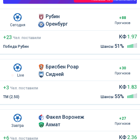
Рубин
+88
Оренбург
Прогнозов
Сегодня
КФ
1.97
+23
Чел
.
поставили
51%
Победа Рубин
Шансы
Брисбен Роар
+30
Сидней
Прогнозов
Live
КФ
1.83
+3
Чел
.
поставили
55%
ТМ (2.50)
Шансы
Факел Воронеж
+27
Ахмат
Прогнозов
Завтра
КФ
2.36
+6
Чел
.
поставили