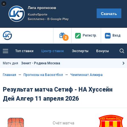
×
Лига прогнозов
Скачать
KushvSporte
Бесплатно - В Google Play
Регистр
.
Вход
2
Топ ставки
Центр ставок
Эксперты
Бонусы
Тренды
Букмекеры
Пресс-центр
Матч дня
Зенит - Родина Москва
Как тут заработать?
Главная
Прогнозы на Баскетбол
Чемпионат Алжира
Результат матча Сетиф - НА Хуссейн
Дей Алгер 11 апреля 2026
Счёт матча