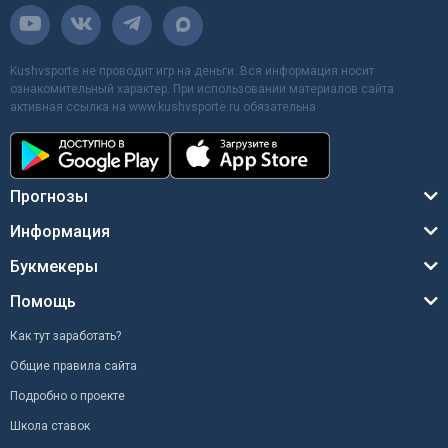
Kushvsporte не проводит игр на деньги. Вся информация носит
ознакомительный характер. При использовании материалов сайта
активная ссылка на www.kushvsporte.ru обязательна
Прогнозы
Информация
Букмекеры
Помощь
Как тут заработать?
Общие правила сайта
Подробно о проекте
Школа ставок