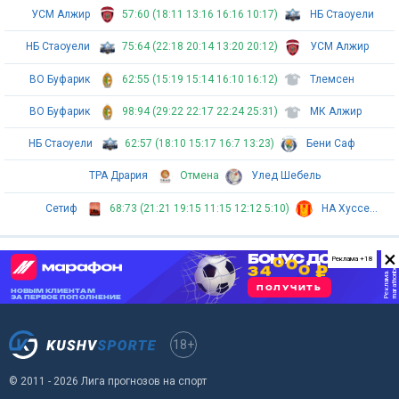
УСМ Алжир
57:60 (18:11 13:16 16:16 10:17)
НБ Стаоуели
НБ Стаоуели
75:64 (22:18 20:14 13:20 20:12)
УСМ Алжир
ВО Буфaрик
62:55 (15:19 15:14 16:10 16:12)
Тлемсен
ВО Буфaрик
98:94 (29:22 22:17 22:24 25:31)
МК Алжир
НБ Стаоуели
62:57 (18:10 15:17 16:7 13:23)
Бени Саф
ТРА Дрария
Отмена
Улед Шебель
Сетиф
68:73 (21:21 19:15 11:15 12:12 5:10)
НА Хуссейн Дей Алгер
×
Реклама +18
18+
© 2011 - 2026 Лига прогнозов на спорт