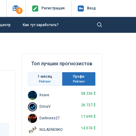
Регистр
ация
Вход
2
-центр
Как тут заработать?
Топ лучших прогнозистов
1 месяц
Профи
Рейтинг
Рейтинг
58 236 $
Ksare
26 727 $
DimaV
17 699 $
Darkness27
14 074 $
NULADNENKO