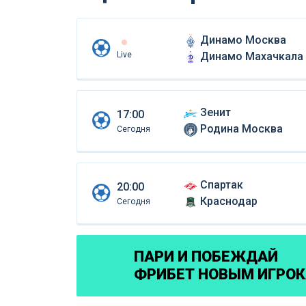
Динамо Москва
Live
Динамо Махачкала
Зенит
17:00
Родина Москва
Сегодня
Спартак
20:00
Краснодар
Сегодня
ПАРИ И ПОБЕЖДАЙ
ФРИБЕТ НОВЫМ ИГРО