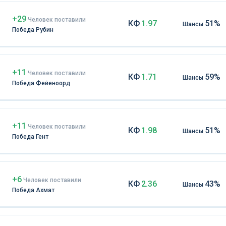
+29
Чел
овек
поставили
КФ
1.97
51%
Шансы
Победа Рубин
+11
Чел
овек
поставили
КФ
1.71
59%
Шансы
Победа Фейеноорд
+11
Чел
овек
поставили
КФ
1.98
51%
Шансы
Победа Гент
+6
Чел
овек
поставили
КФ
2.36
43%
Шансы
Победа Ахмат