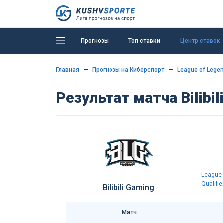
Прогнозы
Топ ставки
Центр ставок
Главная
Прогнозы на Киберспорт
League of Legend
Результат матча Bilibil
League 
Qualifie
Bilibili Gaming
Матч