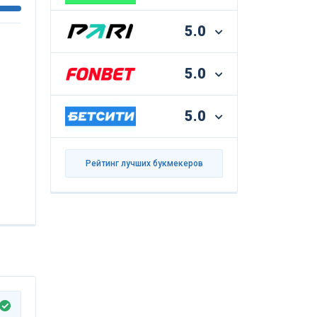
5.0
5.0
5.0
Рейтинг лучших букмекеров