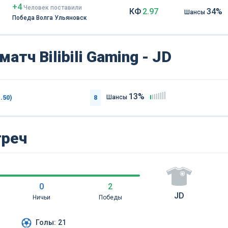
+4
Чел
овек
поставили
КФ
2.97
34%
Шансы
Победа Волга Ульяновск
атч Bilibili Gaming - JD
13%
Шансы
.50)
8
треч
0
2
JD
Ничьи
Победы
Голы:
21