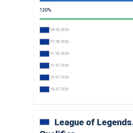
120%
08.08.2026
07.08.2026
01.08.2026
31.07.2026
29.07.2026
26.07.2026
League of Legends.