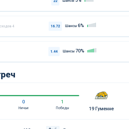
5%
Шансы
22
6%
Шансы
исходов
4
16.72
70%
Шансы
1.44
треч
0
1
Ничьи
Победы
19 Гуменне