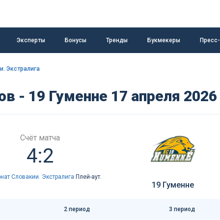
Эксперты
Бонусы
Тренды
Букмекеры
Пресс
и. Экстралига
в - 19 Гуменне 17 апреля 2026
Счёт матча
4:2
нат Словакии. Экстралига
Плей-аут.
19 Гуменне
2 период
3 период