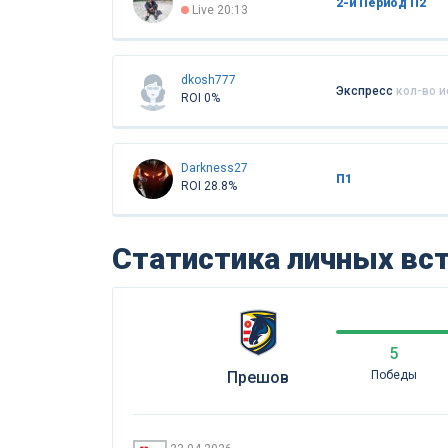
2-й Период П2
Live 20:13
dkosh777
Экспресс
кол-во 
ROI 0%
Darkness27
П1
ROI 28.8%
Статистика личных вс
5
Прешов
Победы