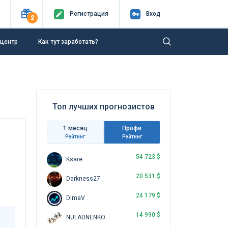
Регистр
ация
Вход
2
-центр
Как тут заработать?
Топ лучших прогнозистов
1 месяц
Профи
Рейтинг
Рейтинг
54 723 $
Ksare
20 531 $
Darkness27
24 179 $
DimaV
14 990 $
NULADNENKO