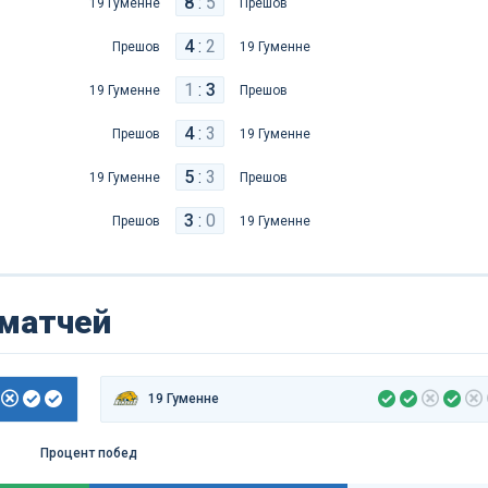
8
:
5
19 Гуменне
Прешов
4
:
2
Прешов
19 Гуменне
1
:
3
19 Гуменне
Прешов
4
:
3
Прешов
19 Гуменне
5
:
3
19 Гуменне
Прешов
3
:
0
Прешов
19 Гуменне
 матчей
19 Гуменне
Процент побед