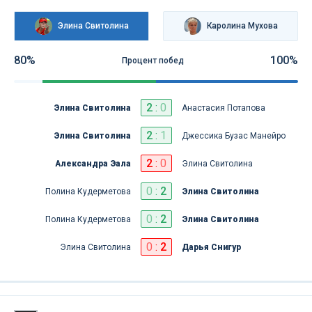
Элина Свитолина
Каролина Мухова
80%
100%
Процент побед
2
:
0
Элина Свитолина
Анастасия Потапова
2
:
1
Элина Свитолина
Джессика Бузас Манейро
2
:
0
Александра Эала
Элина Свитолина
0
:
2
Полина Кудерметова
Элина Свитолина
0
:
2
Полина Кудерметова
Элина Свитолина
0
:
2
Элина Свитолина
Дарья Снигур