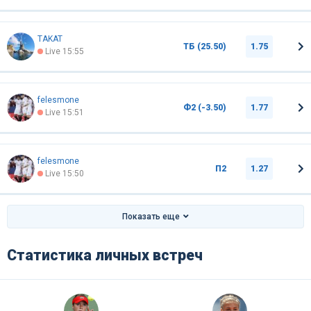
TAKAT
ТБ (25.50)
1.75
Live 15:55
felesmone
Ф2 (-3.50)
1.77
Live 15:51
felesmone
П2
1.27
Live 15:50
Показать еще
Статистика личных встреч