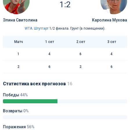
1:2
Элина Свитолина
Каролина Мухова
WTA. Штутгарт
1/2 финала. Грунт (в помещении).
Матч
1 сет
2 сет
3 сет
1
4
6
4
2
6
2
6
Статистика всех прогнозов
16
Победы
44%
Возвраты
0%
Поражения
56%