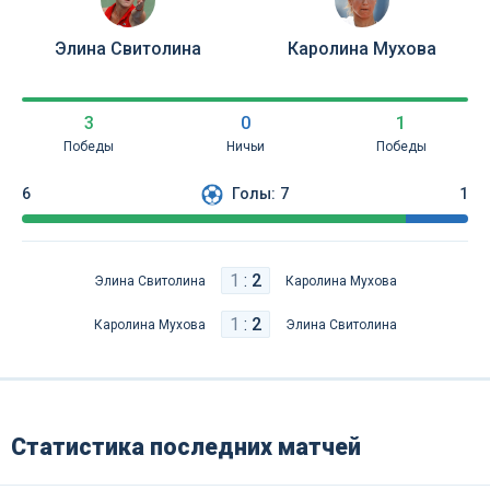
Элина Свитолина
Каролина Мухова
3
0
1
Победы
Ничьи
Победы
6
Голы:
7
1
1
:
2
Элина Свитолина
Каролина Мухова
1
:
2
Каролина Мухова
Элина Свитолина
Статистика последних матчей