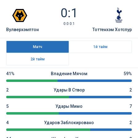
0:1
0:0 0:1
Вулверхэмптон
Тоттенхэм Хотспур
Матч
1й тайм
2й тайм
41%
Владение Мячом
59%
2
Удары В Створ
2
5
Удары Мимо
7
4
Ударов Заблокировано
2