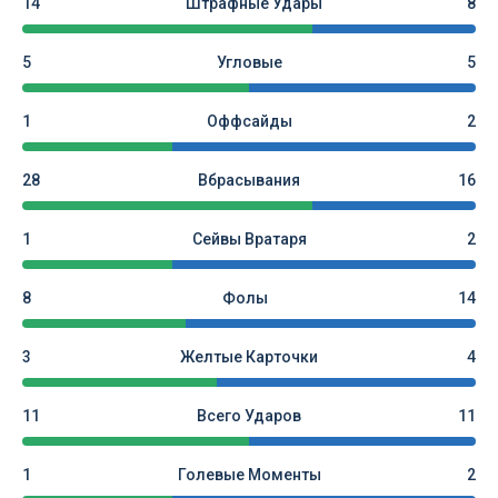
14
Штрафные Удары
8
5
Угловые
5
1
Оффсайды
2
28
Вбрасывания
16
1
Сейвы Вратаря
2
8
Фолы
14
3
Желтые Карточки
4
11
Всего Ударов
11
1
Голевые Моменты
2