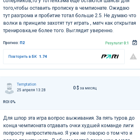
соперников,то у Тоттенхэма еще остаются шансы для
того,чтобы оставить прописку в чемпионате. Ожидаю
тут разгрома и пробитие тотал больше 2.5. Не думаю что
волки в принципе захотят тут играть , матч как открытая
тренировка,не более того. Выглядит уверенно.
Прогноз:
П2
Результат
0:1
Повторить в БК
1.74
Temptation
0 $
за месяц
25 апреля 13:28
ROI 0%
Для шпор эта игра вопрос выживания. За пять туров до
конца чемпионата отдавать очки худшей команде лиги
попросту непростительно. Я уже не говорю о том что и