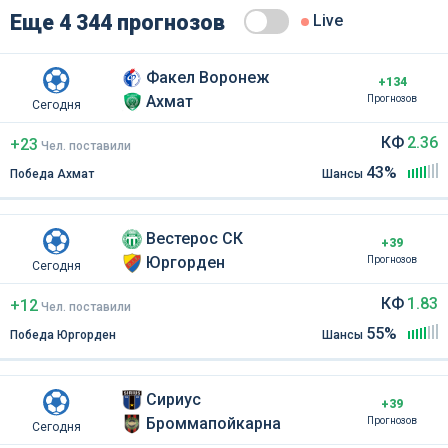
Еще 4 344 прогнозов
Live
Факел Воронеж
+134
Ахмат
Прогнозов
Сегодня
КФ
2.36
+23
Чел
.
поставили
43%
Победа Ахмат
Шансы
Вестерос СК
+39
Юргорден
Прогнозов
Сегодня
КФ
1.83
+12
Чел
.
поставили
55%
Победа Юргорден
Шансы
Сириус
+39
Броммапойкарна
Прогнозов
Сегодня