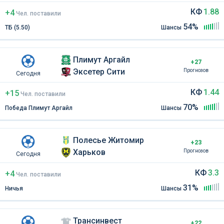
КФ
1.88
+4
Чел
.
поставили
54%
ТБ (5.50)
Шансы
Плимут Аргайл
+27
Эксетер Сити
Прогнозов
Сегодня
КФ
1.44
+15
Чел
.
поставили
70%
Победа Плимут Аргайл
Шансы
Полесье Житомир
+23
Харьков
Прогнозов
Сегодня
КФ
3.3
+4
Чел
.
поставили
31%
Ничья
Шансы
Трансинвест
+22