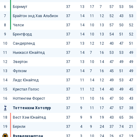
6
Борнмут
37
13
17
7
57
53
56
7
Брайтон энд Хав Альбион
37
14
11
12
52
43
53
8
Челси
37
14
10
13
57
50
52
9
Брентфорд
37
14
10
13
54
51
52
10
Сандерленд
37
13
12
12
40
47
51
11
Ньюкасл Юнайтед
37
14
7
16
53
53
49
12
Эвертон
37
13
10
14
47
49
49
13
Фулхэм
37
14
7
16
45
51
49
14
Лидс Юнайтед
37
11
14
12
49
53
47
15
Кристал Пэлэс
37
11
12
14
40
49
45
16
Ноттингем Форест
37
11
10
16
47
50
43
Тоттенхэм Хотспур
37
9
11
17
47
57
38
18
Вест Хэм Юнайтед
37
9
9
19
43
65
36
19
Бернли
37
4
9
24
37
74
21
Вулверхэмптон
37
3
10
24
26
67
19