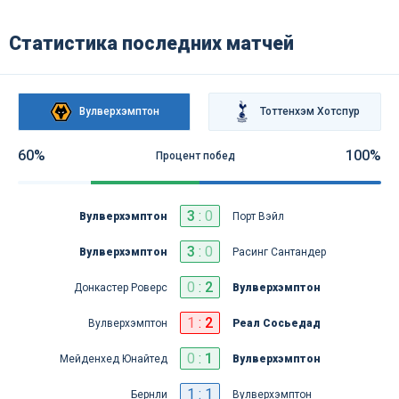
Статистика последних матчей
Вулверхэмптон
Тоттенхэм Хотспур
60%
100%
Процент побед
3
:
0
Вулверхэмптон
Порт Вэйл
3
:
0
Вулверхэмптон
Расинг Сантандер
0
:
2
Донкастер Роверс
Вулверхэмптон
1
:
2
Вулверхэмптон
Реал Сосьедад
0
:
1
Мейденхед Юнайтед
Вулверхэмптон
1 : 1
Бернли
Вулверхэмптон