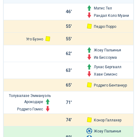
Матис Тел
46'
Рандал Коло Муани
55'
Педро Порро
55'
Уго Буэно
Жоау Пальинья
62'
Ив Биссоума
Лукас Бергвалл
63'
Хави Симонс
65'
Родриго Бентанкур
Толувалазе Эммануэль
Арокодаре
71'
Родриго Гомес
74'
Конор Галлахер
Жоау Пальинья