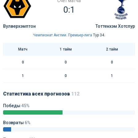
Счёт матча
0:1
Вулверхэмптон
Тоттенхэм Хотспур
Чемпионат Англии. Премьер-лига
Тур 34.
Матч
1 тайм
2 тайм
0
0
0
1
0
1
Статистика всех прогнозов
112
Победы
45%
Возвраты
6%