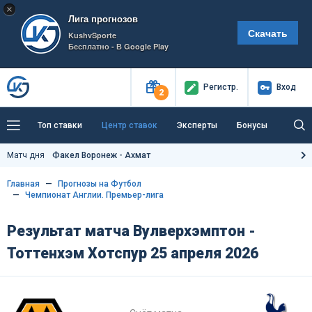
×
Лига прогнозов
Скачать
KushvSporte
Бесплатно - В Google Play
Регистр
.
Вход
2
Топ ставки
Центр ставок
Эксперты
Бонусы
Тренды
Букмекеры
Пресс-центр
Матч дня
Факел Воронеж - Ахмат
Как тут заработать?
Главная
Прогнозы на Футбол
Чемпионат Англии. Премьер-лига
Результат матча Вулверхэмптон -
Тоттенхэм Хотспур 25 апреля 2026