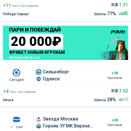
КФ
1.31
+11
Чел
.
поставили
77%
Победа Сириус
Шансы
ПАРИ И ПОБЕЖДАЙ
20 000₽
ФРИБЕТ НОВЫМ ИГРОКАМ
РЕКЛАМА PARI.RU +18
Силькеборг
+38
Оденсе
Прогнозов
Сегодня
КФ
3.62
+4
Чел
.
поставили
28%
Ничья
Шансы
Звезда Москва
+28
Горняк-УГМК Верхняя Пышма
Прогнозов
Live