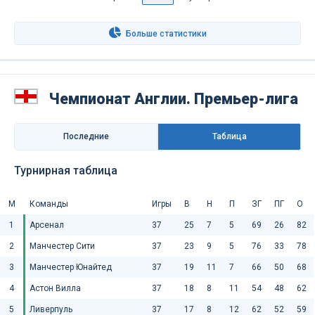
Больше статистики
Чемпионат Англии. Премьер-лига
Последниe
Таблица
Турнирная таблица
М
Команды
Игры
В
Н
П
ЗГ
ПГ
О
1
Арсенал
37
25
7
5
69
26
82
2
Манчестер Сити
37
23
9
5
76
33
78
3
Манчестер Юнайтед
37
19
11
7
66
50
68
4
Астон Вилла
37
18
8
11
54
48
62
5
Ливерпуль
37
17
8
12
62
52
59