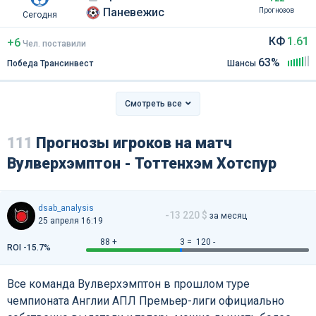
Паневежис
Прогнозов
Сегодня
КФ
1.61
+6
Чел
.
поставили
63%
Победа Трансинвест
Шансы
Смотреть все
111
Прогнозы игроков на матч
Вулверхэмптон - Тоттенхэм Хотспур
dsab_analysis
-13 220 $
за месяц
25 апреля 16:19
88 +
3 =
120 -
ROI -15.7%
Все команда Вулверхэмптон в прошлом туре
чемпионата Англии АПЛ Премьер-лиги официально