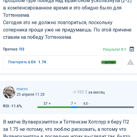
прошлом туре победа над Брайтоном ускользнула (2-2)
в компенсированное время и это обидно было для
Тоттенхема.
Сегодня это не должно повториться, поскольку
соперника проще уже не придумаешь. По этой причине
ставим на победу Тоттенхема.
Прогноз:
П2
Результат
0:1
Повторить в БК
1.74
macro
-4 980 $
за месяц
25 апреля 11:20
37 +
7 =
63 -
ROI -11.6%
В матче Вулверхэмптон и Тоттенхэм Хотспур я беру П2
за 1.75 не потому, что люблю рисковать, а потому что
Вулверхэмптон в последних играх выглядит так, будто