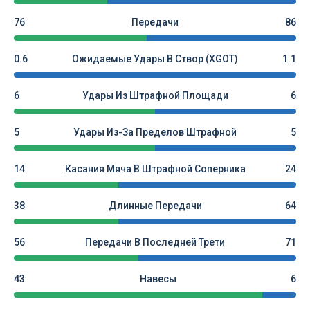
76
Передачи
86
0.6
Ожидаемые Удары В Створ (xGOT)
1.1
6
Удары Из Штрафной Площади
6
5
Удары Из-За Пределов Штрафной
5
14
Касания Мяча В Штрафной Соперника
24
38
Длинные Передачи
64
56
Передачи В Последней Трети
71
43
Навесы
6