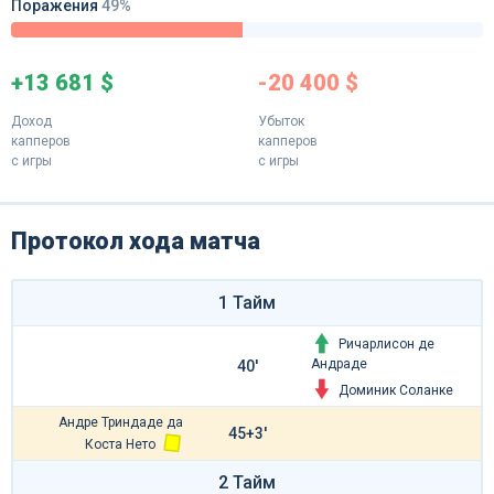
Поражения
49%
+13 681 $
-20 400 $
Доход
Убыток
капперов
капперов
с игры
с игры
Протокол хода матча
1 Тайм
Ричарлисон де
Андраде
40'
Доминик Соланке
Андре Триндаде да
45+3'
Коста Нето
2 Тайм