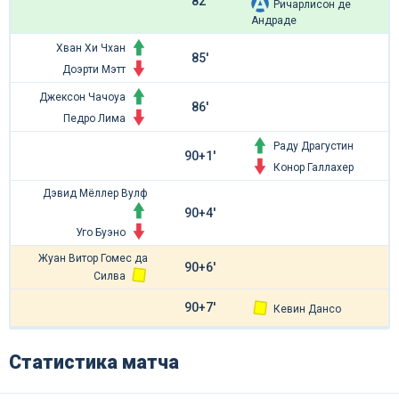
82'
Ричарлисон де
Андраде
Хван Хи Чхан
85'
Доэрти Мэтт
Джексон Чачоуа
86'
Педро Лима
Раду Драгустин
90+1'
Конор Галлахер
Дэвид Мёллер Вулф
90+4'
Уго Буэно
Жуан Витор Гомес да
90+6'
Силва
90+7'
Кевин Дансо
Статистика матча