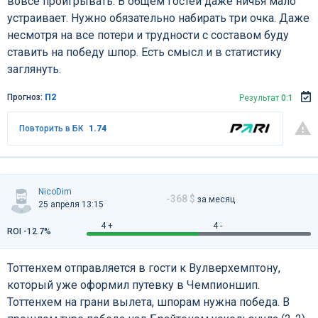
вовсе проигрывать. В общем гостей даже ничья мало
устраивает. Нужно обязательно набирать три очка. Даже
несмотря на все потери и трудности с составом буду
ставить на победу шпор. Есть смысл и в статистику
заглянуть.
Прогноз:
П2
Результат
0:1
Повторить в БК
1.74
NicoDim
-368 $
за месяц
25 апреля 13:15
4 +
4 -
ROI -12.7%
Тоттенхем отправляется в гости к Вулверхемптону,
который уже оформил путевку в Чемпионшип.
Тоттенхем на грани вылета, шпорам нужна победа. В