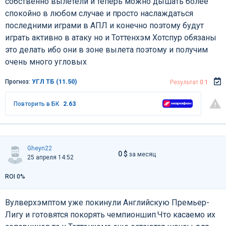
собственно вылетели и теперь можно дышать более
спокойно в любом случае и просто наслаждаться
последними играми в АПЛ и конечно поэтому будут
играть активно в атаку но и Тоттенхэм Хотспур обязаны
это делать ибо они в зоне вылета поэтому и получим
очень много угловых
Прогноз:
УГЛ ТБ (11.50)
Результат
0:1
Повторить в БК
2.63
Gheyn22
0 $
за месяц
25 апреля 14:52
ROI 0%
Вулверхэмптом уже покинули Английскую Премьер-
Лигу и готовятся покорять чемпионшип.Что касаемо их