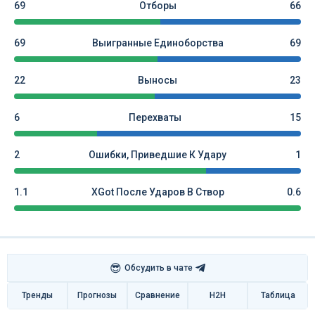
69
Отборы
66
69
Выигранные Единоборства
69
22
Выносы
23
6
Перехваты
15
2
Ошибки, Приведшие К Удару
1
1.1
XGot После Ударов В Створ
0.6
😎
Обсудить в чате
Тренды
Прогнозы
Сравнение
H2H
Таблица