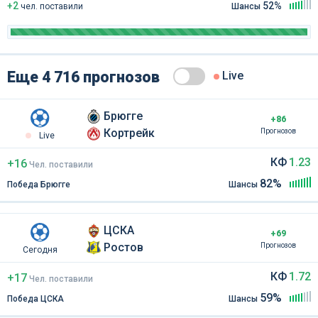
+2
52%
чел
.
поставили
Шансы
Еще 4 716 прогнозов
Live
Брюгге
+86
Кортрейк
Прогнозов
Live
КФ
1.23
+16
Чел
.
поставили
82%
Победа Брюгге
Шансы
ЦСКА
+69
Ростов
Прогнозов
Сегодня
КФ
1.72
+17
Чел
.
поставили
59%
Победа ЦСКА
Шансы