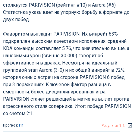
столкнутся PARIVISION (рейтинг #10) и Aurora (#6).
Статистика указывает на упорную борьбу в формате до
двух побед.
Фаворитом выглядит PARIVISION. Их винрейт 63%
подкреплен высоким качеством исполнения: средний
KDA команды составляет 5.76, что значительно выше, а
наносимый урон (свыше 30 000) говорит об
эффективности в драках. Несмотря на идеальный
групповой этап Aurora (3-0) и их общий винрейт в 72%,
история очных встреч на стороне PARIVISION 6 побед
при 3 поражениях. Ключевой фактор разница в
смертности: более дисциплинированная игра
PARIVISION станет решающей в матче на вылет против
агрессивного стиля соперника. Итог: победа PARIVISION
со счетом 2:1.
Прогноз:
П1
Результат
1:2