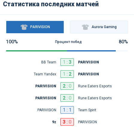
Статистика последних матчей
PARIVISION
Aurora Gaming
100%
80%
Процент побед
1
:
3
BB Team
PARIVISION
1
:
2
Team Yandex
PARIVISION
2
:
0
PARIVISION
Rune Eaters Esports
2
:
0
PARIVISION
Rune Eaters Esports
1 : 1
PARIVISION
Team Spirit
3
:
0
9z
PARIVISION