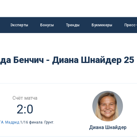
Эксперты
Бонусы
Тренды
Букмекеры
Пресс
да Бенчич - Диана Шнайдер 25
Счёт матча
2:0
A. Мадрид
1/16 финала. Грунт.
Диана Шнайдер