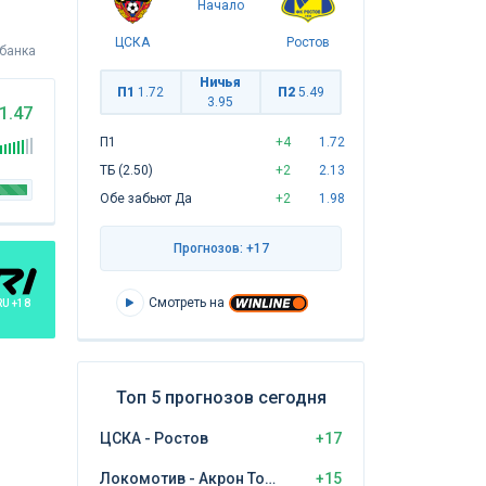
Начало
ЦСКА
Ростов
 банка
Ничья
П1
1.72
П2
5.49
3.95
1.47
П1
+4
1.72
ТБ (2.50)
+2
2.13
Обе забьют Да
+2
1.98
Прогнозов: +17
Смотреть на
RU +18
Топ 5 прогнозов сегодня
ЦСКА - Ростов
+17
Локомотив - Акрон Тольятти
+15