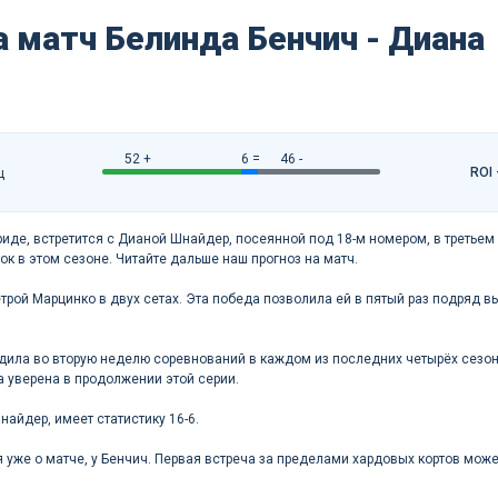
 матч Белинда Бенчич - Диана
52 +
6 =
46 -
ROI 
ц
иде, встретится с Дианой Шнайдер, посеянной под 18-м номером, в третьем
ток в этом сезоне. Читайте дальше наш прогноз на матч.
рой Марцинко в двух сетах. Эта победа позволила ей в пятый раз подряд в
одила во вторую неделю соревнований в каждом из последних четырёх сезон
а уверена в продолжении этой серии.
найдер, имеет статистику 16-6.
 уже о матче, у Бенчич. Первая встреча за пределами хардовых кортов може