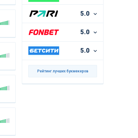
5.0
5.0
5.0
Рейтинг лучших букмекеров