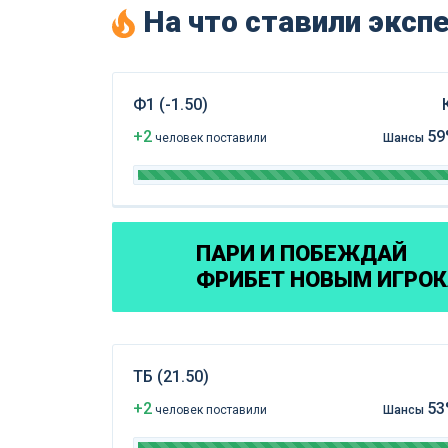
На что ставили экс
Ф1 (-1.50)
+2
59
чел
овек
поставили
Шансы
ПАРИ И ПОБЕЖДАЙ
ФРИБЕТ НОВЫМ ИГРО
ТБ (21.50)
+2
53
чел
овек
поставили
Шансы