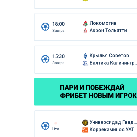
Локомотив
18:00
Акрон Тольятти
Завтра
Крылья Советов
15:30
Балтика Калининград
Завтра
ПАРИ И ПОБЕЖДАЙ
ФРИБЕТ НОВЫМ ИГРО
Универсидад Гвадалахара
Live
Коррекаминос УАТ