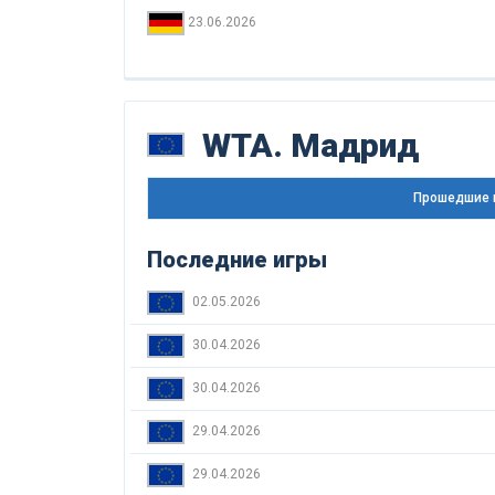
23.06.2026
WTA. Мадрид
Прошедшие 
Последние игры
02.05.2026
30.04.2026
30.04.2026
29.04.2026
29.04.2026