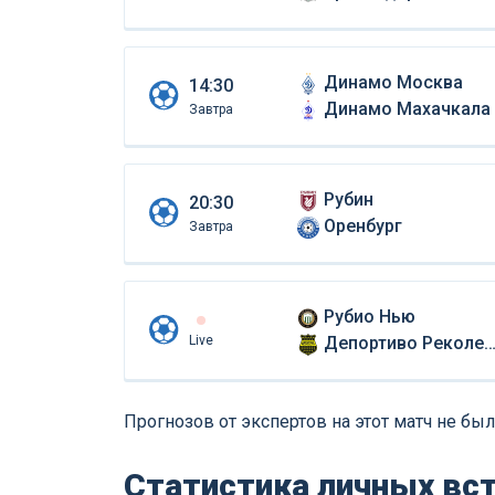
Динамо Москва
14:30
Динамо Махачкала
Завтра
Рубин
20:30
Оренбург
Завтра
Рубио Нью
Live
Депортиво Реколета
Прогнозов от экспертов на этот матч не был
Статистика личных вс