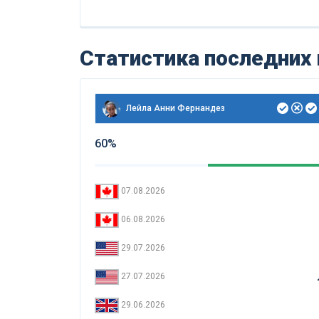
Статистика последних
Лейла Анни Фернандез
60%
07.08.2026
06.08.2026
29.07.2026
27.07.2026
29.06.2026