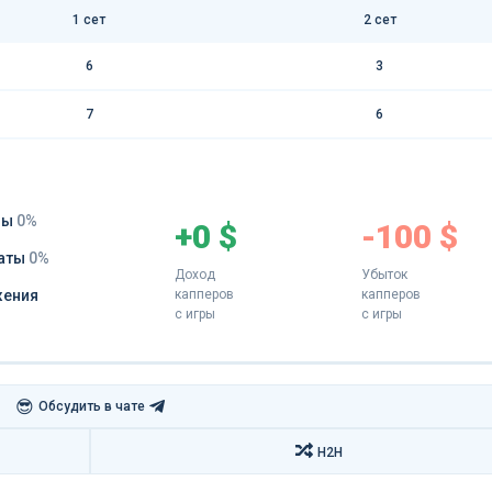
1 сет
2 сет
6
3
7
6
ды
0%
+0 $
-100 $
аты
0%
Доход
Убыток
капперов
капперов
ения
с игры
с игры
😎
Обсудить в чате
H2H