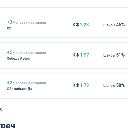
+3
Чел
овек
поставили
КФ
2.23
45%
Шансы
Х2
+5
Чел
овек
поставили
КФ
1.97
51%
Шансы
Победа Рубин
+2
Чел
овек
поставили
КФ
1.73
58%
Шансы
Обе забьют Да
о.
треч