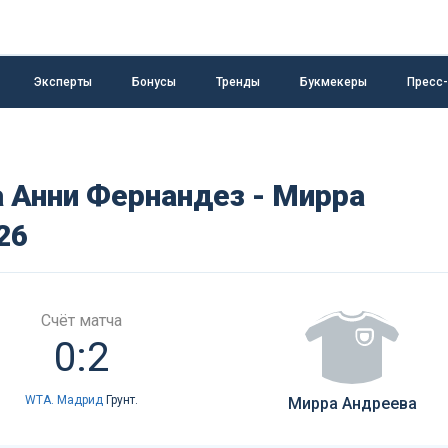
Эксперты
Бонусы
Тренды
Букмекеры
Пресс
 Анни Фернандез - Мирра
26
Счёт матча
0:2
WTA. Мадрид
Грунт.
Мирра Андреева