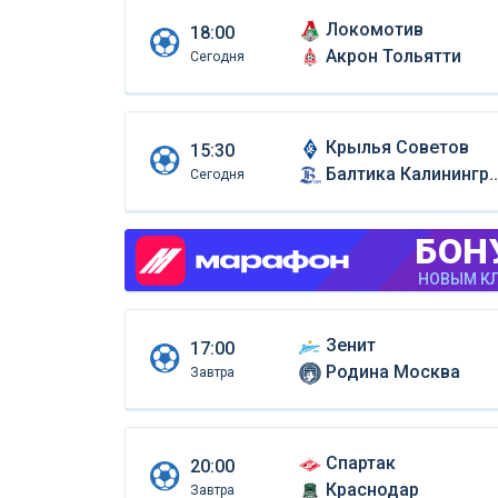
Локомотив
18:00
Акрон Тольятти
Сегодня
Крылья Советов
15:30
Балтика Калининград
Сегодня
БОН
НОВЫМ КЛ
Зенит
17:00
Родина Москва
Завтра
Спартак
20:00
Краснодар
Завтра