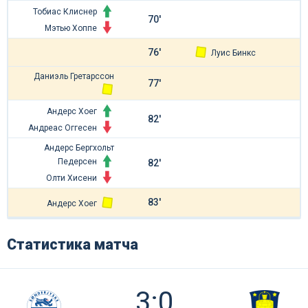
Тобиас Клиснер
70'
Мэтью Хоппе
76'
Луис Бинкс
Даниэль Гретарссон
77'
Андерс Хоег
82'
Андреас Оггесен
Андерс Бергхольт
Педерсен
82'
Олти Хисени
83'
Андерс Хоег
Статистика матча
3:0