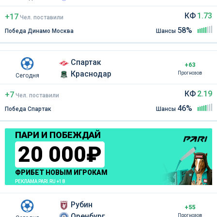
КФ
1.73
+17
Чел
.
поставили
58%
Победа Динамо Москва
Шансы
Спартак
+63
Краснодар
Прогнозов
Сегодня
КФ
2.19
+7
Чел
.
поставили
46%
Победа Спартак
Шансы
ПАРИ И ПОБЕЖДАЙ
20 000₽
ФРИБЕТ НОВЫМ ИГРОКАМ
РЕКЛАМА PARI.RU +18
Рубин
+55
Оренбург
Прогнозов