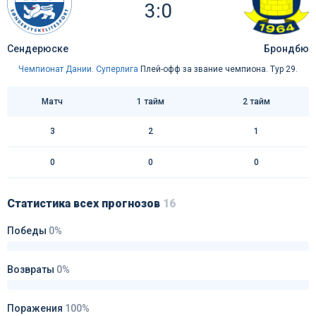
3:0
Сендерюске
Брондбю
Чемпионат Дании. Суперлига
Плей-офф за звание чемпиона. Тур 29.
Матч
1 тайм
2 тайм
3
2
1
0
0
0
Статистика всех прогнозов
16
Победы
0%
Возвраты
0%
Поражения
100%