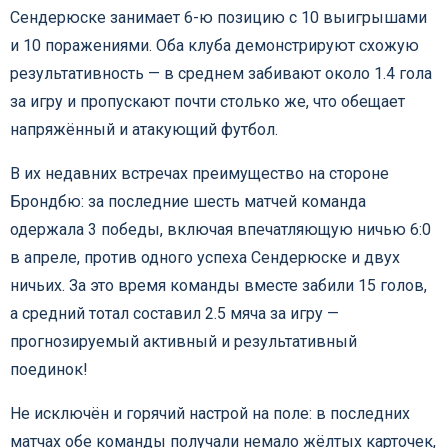
Сендерюске занимает 6-ю позицию с 10 выигрышами
и 10 поражениями. Оба клуба демонстрируют схожую
результативность — в среднем забивают около 1.4 гола
за игру и пропускают почти столько же, что обещает
напряжённый и атакующий футбол.
В их недавних встречах преимущество на стороне
Брондбю: за последние шесть матчей команда
одержала 3 победы, включая впечатляющую ничью 6:0
в апреле, против одного успеха Сендерюске и двух
ничьих. За это время команды вместе забили 15 голов,
а средний тотал составил 2.5 мяча за игру —
прогнозируемый активный и результативный
поединок!
Не исключён и горячий настрой на поле: в последних
матчах обе команды получали немало жёлтых карточек,