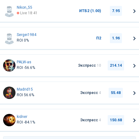
Nikon_55
ИТБ2 (1.00)
7.95
Live 18:41
Sergei1984
П2
1.96
ROI 0%
PALW-as
Экспресс
10
214.14
ROI -56.6%
Madrid15
Экспресс
4
55.48
ROI 56.6%
kidner
Экспресс
4
150.68
ROI -84.1%