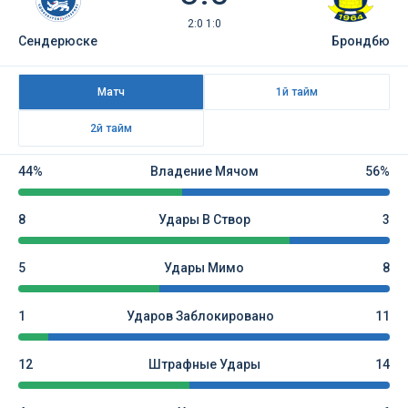
2:0 1:0
Сендерюске
Брондбю
Матч
1й тайм
2й тайм
44%
Владение Мячом
56%
8
Удары В Створ
3
5
Удары Мимо
8
1
Ударов Заблокировано
11
12
Штрафные Удары
14