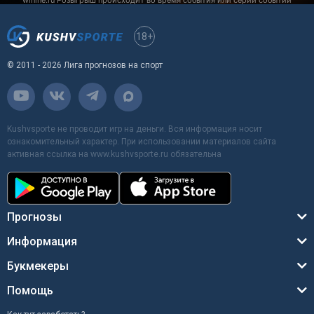
18+
© 2011 - 2026 Лига прогнозов на спорт
Kushvsporte не проводит игр на деньги. Вся информация носит
ознакомительный характер. При использовании материалов сайта
активная ссылка на www.kushvsporte.ru обязательна
Прогнозы
Информация
Букмекеры
Помощь