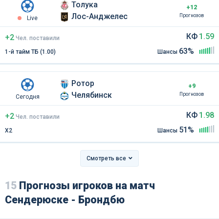
Толука
+12
Лос-Анджелес
Прогнозов
Live
КФ
1.59
+2
Чел
.
поставили
63%
1-й тайм ТБ (1.00)
Шансы
Ротор
+9
Челябинск
Прогнозов
Сегодня
КФ
1.98
+2
Чел
.
поставили
51%
Х2
Шансы
Смотреть все
15
Прогнозы игроков на матч
Сендерюске - Брондбю