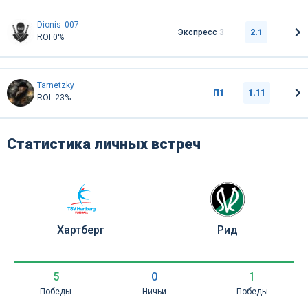
Dionis_007
Экспресс
3
2.1
ROI 0%
Tarnetzky
П1
1.11
ROI -23%
Статистика личных встреч
Хартберг
Рид
5
0
1
Победы
Ничьи
Победы