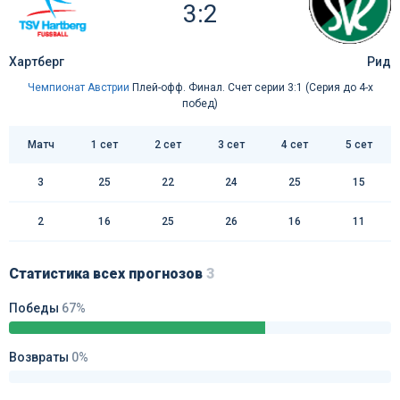
3:2
Хартберг
Рид
Чемпионат Австрии
Плей-офф. Финал. Счет серии 3:1 (Серия до 4-х
побед)
Матч
1 сет
2 сет
3 сет
4 сет
5 сет
3
25
22
24
25
15
2
16
25
26
16
11
Статистика всех прогнозов
3
Победы
67%
Возвраты
0%