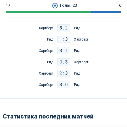
17
Голы:
23
6
3
:
2
Хартберг
Рид
1
:
3
Рид
Хартберг
3
:
1
Хартберг
Рид
0
:
3
Рид
Хартберг
2
:
3
Хартберг
Рид
3
:
0
Хартберг
Рид
Статистика последних матчей