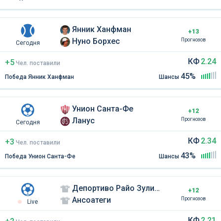
Янник Ханфман
+13
Нуно Борхес
Прогнозов
Сегодня
КФ
2.24
+5
Чел
.
поставили
45%
Победа Янник Ханфман
Шансы
Унион Санта-Фе
+12
Ланус
Прогнозов
Сегодня
КФ
2.34
+3
Чел
.
поставили
43%
Победа Унион Санта-Фе
Шансы
Депортиво Райо Зулиано
+12
Ансоатеги
Прогнозов
Live
КФ
2.21