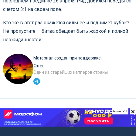
последнем поединке 26 апреля Рид добился победы со
счетом 3:1 на своем поле.
Кто же в этот раз окажется сильнее и поднимет кубок?
Не пропустите — битва обещает быть жаркой и полной
неожиданностей!
Материал создан при поддержке:
Олег
Один из старейших капперов страны
×
Реклама +18