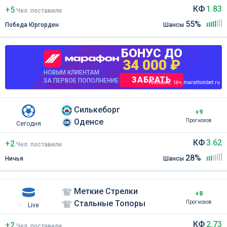
КФ
1.83
+5
Чел
.
поставили
55%
Победа Юргорден
Шансы
БОНУС ДО
34 000 ₽
НОВЫМ КЛИЕНТАМ
ЗАБРАТЬ
ЗА ПЕРВОЕ ПОПОЛНЕНИЕ
Реклама. 18+, marathonbet.ru
Силькеборг
+9
Оденсе
Прогнозов
Сегодня
КФ
3.62
+2
Чел
.
поставили
28%
Ничья
Шансы
Меткие Стрелки
+8
Стальные Топоры
Прогнозов
Live
КФ
2.73
+2
Чел
.
поставили