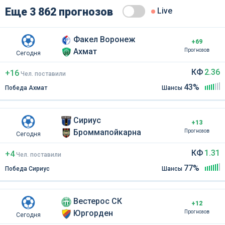
Еще 3 862 прогнозов
Live
Факел Воронеж
+69
Ахмат
Прогнозов
Сегодня
КФ
2.36
+16
Чел
.
поставили
43%
Победа Ахмат
Шансы
Сириус
+13
Броммапойкарна
Прогнозов
Сегодня
КФ
1.31
+4
Чел
.
поставили
77%
Победа Сириус
Шансы
Вестерос СК
+12
Юргорден
Прогнозов
Сегодня