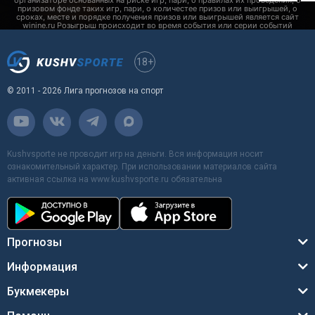
18+
© 2011 - 2026 Лига прогнозов на спорт
Kushvsporte не проводит игр на деньги. Вся информация носит
ознакомительный характер. При использовании материалов сайта
активная ссылка на www.kushvsporte.ru обязательна
Прогнозы
Информация
Букмекеры