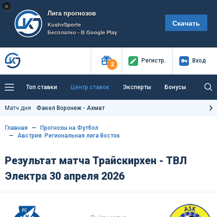
×
Лига прогнозов
Скачать
KushvSporte
Бесплатно - В Google Play
Регистр
.
Вход
2
Топ ставки
Центр ставок
Эксперты
Бонусы
Тренды
Букмекеры
Пресс-центр
Матч дня
Факел Воронеж - Ахмат
Как тут заработать?
Главная
Прогнозы на Футбол
Австрия. Региональная лига Восток
Результат матча Трайскирхен - ТВЛ
Электра 30 апреля 2026