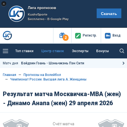
×
Лига прогнозов
Скачать
KushvSporte
Бесплатно - В Google Play
Регистр
.
Вход
2
Топ ставки
Центр ставок
Эксперты
Бонусы
Тренды
Букмекеры
Пресс-центр
Матч дня
Бэйдзин Гоань - Шэньчжэнь Пэн Сити
Как тут заработать?
Главная
Прогнозы на Волейбол
Чемпионат России. Высшая лига А. Женщины
Результат матча Москвичка-МВА (жен)
- Динамо Анапа (жен) 29 апреля 2026
Счёт матча