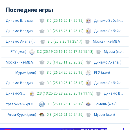
Последние игры
Динамо Владивосток (жен)
3:0 (25:16 25:14 25:12)
Динамо-Забайкалка (жен)
Динамо Владивосток (жен)
3:0 (25:15 25:19 25:19)
Динамо-Забайкалка (жен)
Динамо Анапа (жен)
3:0 (25:9 25:19 25:17)
Москвичка-МВА (жен)
РГУ (жен)
3:2 (25:19 25:19 19:25 17:25 15:13)
Муром (жен)
Москвичка-МВА (жен)
0:3 (14:25 11:25 26:28)
Динамо Анапа (жен)
Муром (жен)
3:0 (26:24 25:20 25:19)
РГУ (жен)
Динамо Владивосток (жен)
3:0 (25:19 25:19 25:13)
Динамо-Забайкалка (жен)
Динамо-Забайкалка (жен)
2:3 (13:25 25:23 22:25 25:19 11:15)
Динамо Владивосток (жен)
Уралочка-2-УрГЭУ (жен)
3:0 (25:11 25:13 25:12)
Тюмень (жен)
Атом-Курск (жен)
0:3 (24:26 21:25 24:26)
Муром (жен)