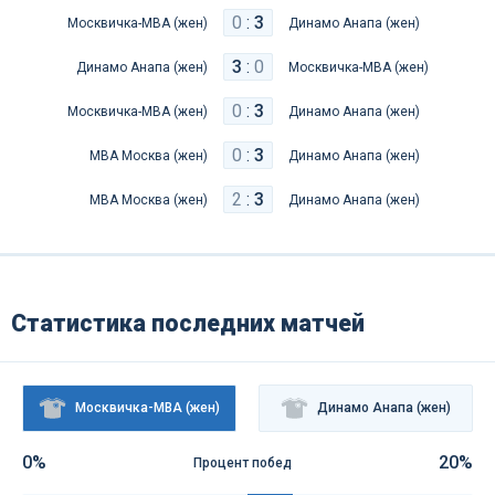
0
:
3
Москвичка-МВА (жен)
Динамо Анапа (жен)
3
:
0
Динамо Анапа (жен)
Москвичка-МВА (жен)
0
:
3
Москвичка-МВА (жен)
Динамо Анапа (жен)
0
:
3
МВА Москва (жен)
Динамо Анапа (жен)
2
:
3
МВА Москва (жен)
Динамо Анапа (жен)
Статистика последних матчей
Москвичка-МВА (жен)
Динамо Анапа (жен)
0%
20%
Процент побед