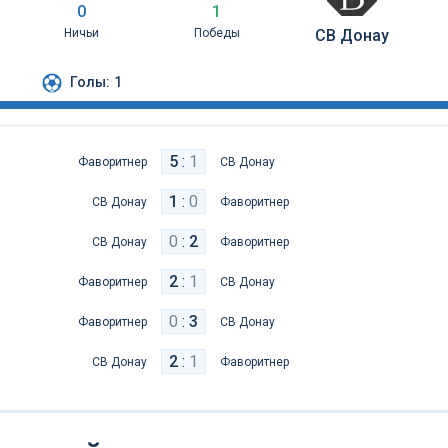
0
1
Ничьи
Победы
СВ Донау
Голы:
1
5
:
1
Фаворитнер
СВ Донау
1
:
0
СВ Донау
Фаворитнер
0
:
2
СВ Донау
Фаворитнер
2
:
1
Фаворитнер
СВ Донау
0
:
3
Фаворитнер
СВ Донау
2
:
1
СВ Донау
Фаворитнер