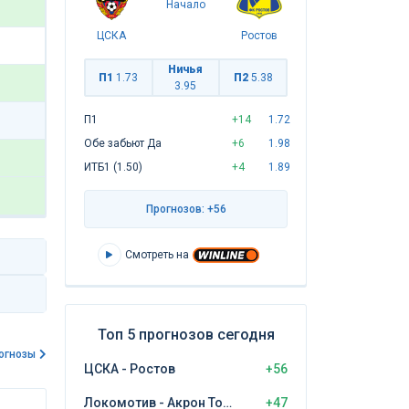
Начало
ЦСКА
Ростов
Ничья
П1
1.73
П2
5.38
3.95
П1
+14
1.72
Обе забьют Да
+6
1.98
ИТБ1 (1.50)
+4
1.89
Прогнозов: +56
Смотреть на
Топ 5 прогнозов сегодня
огнозы
ЦСКА - Ростов
+56
Локомотив - Акрон Тольятти
+47