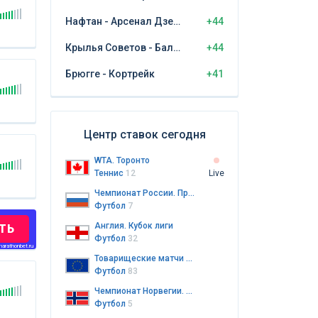
Нафтан - Арсенал Дзержинск
+44
Крылья Советов - Балтика Калининград
+44
Брюгге - Кортрейк
+41
Центр ставок сегодня
WTA. Торонто
Теннис
12
Live
Чемпионат России. Премьер-лига
Футбол
7
Англия. Кубок лиги
ТЬ
Футбол
32
arathonbet.ru
Товарищеские матчи клубов
Футбол
83
Чемпионат Норвегии. Элитсерия
Футбол
5