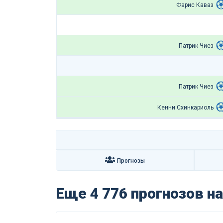
Фарис Каваз
Патрик Чиез
Патрик Чиез
Кенни Схинкариоль
Прогнозы
Еще 4 776 прогнозов
на