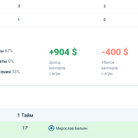
3
2
1
0
+904 $
-400 $
ды
67%
аты
0%
Доход
Убыток
капперов
капперов
жения
33%
с игры
с игры
1 Тайм
17'
Мирослав Бельян