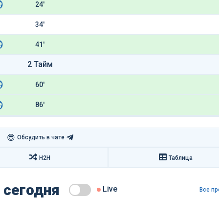
24'
34'
41'
2 Тайм
60'
86'
😎
Обсудить в чате
H2H
Таблица
 сегодня
Live
Все пр