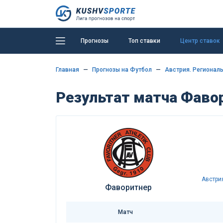
Прогнозы
Топ ставки
Центр ставок
Главная
Прогнозы на Футбол
Австрия. Региональ
Результат матча Фавор
Австри
Фаворитнер
Матч