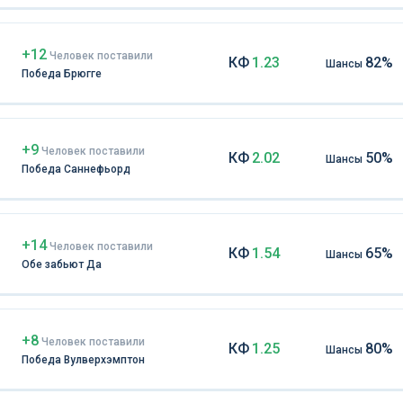
+12
Чел
овек
поставили
КФ
1.23
82%
Шансы
Победа Брюгге
+9
Чел
овек
поставили
КФ
2.02
50%
Шансы
Победа Саннефьорд
+14
Чел
овек
поставили
КФ
1.54
65%
Шансы
Обе забьют Да
+8
Чел
овек
поставили
КФ
1.25
80%
Шансы
Победа Вулверхэмптон