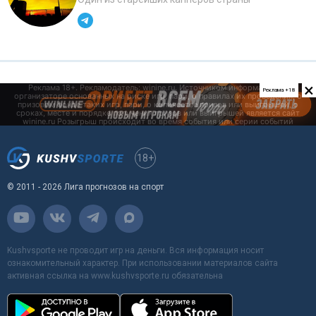
×
Реклама +18
18+
© 2011 - 2026 Лига прогнозов на спорт
Kushvsporte не проводит игр на деньги. Вся информация носит
ознакомительный характер. При использовании материалов сайта
активная ссылка на www.kushvsporte.ru обязательна