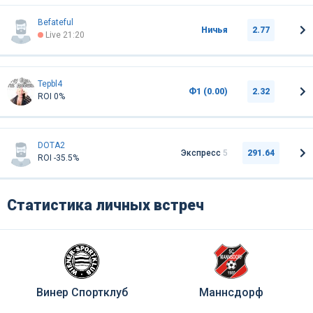
Befateful
Ничья
2.77
Live 21:20
Tepbl4
Ф1 (0.00)
2.32
ROI 0%
DOTA2
Экспресс
5
291.64
ROI -35.5%
Статистика личных встреч
Винер Спортклуб
Маннсдорф