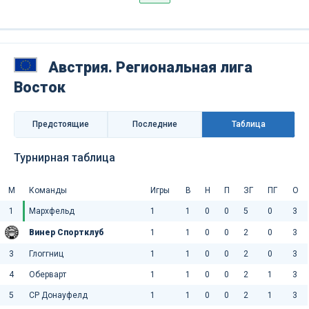
Австрия. Региональная лига
Восток
Предстоящие
Последниe
Таблица
Турнирная таблица
М
Команды
Игры
В
Н
П
ЗГ
ПГ
О
1
Мархфельд
1
1
0
0
5
0
3
Винер Спортклуб
1
1
0
0
2
0
3
3
Глоггниц
1
1
0
0
2
0
3
4
Оберварт
1
1
0
0
2
1
3
5
СР Донауфелд
1
1
0
0
2
1
3