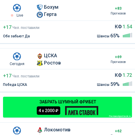
Бохум
+83
Герта
Прогнозов
Live
КФ
1.54
+17
Чел
.
поставили
65%
Обе забьют Да
Шансы
ЦСКА
+69
Ростов
Прогнозов
Сегодня
КФ
1.72
+17
Чел
.
поставили
59%
Победа ЦСКА
Шансы
ЗАБРАТЬ ШУМНЫЙ ФРИБЕТ
4 х 2000 ₽
Реклама ligastavok.ru
Локомотив
+62