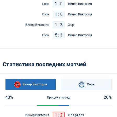
1
:
0
Хорн
Винер Виктория
1
:
0
Хорн
Винер Виктория
1
:
2
Винер Виктория
Хорн
5
:
3
Хорн
Винер Виктория
Статистика последних матчей
Винер Виктория
Хорн
40%
20%
Процент побед
1
:
2
Винер Виктория
Оберварт