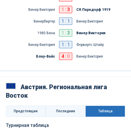
1
:
3
Винер Виктория
СК Парндорф 1919
1 : 1
Винербергер
Винер Виктория
1
:
3
1980 Вена
Винер Виктория
1 : 1
Винер Виктория
Форвертс Штайр
4
:
0
Блау-Вайс
Винер Виктория
Австрия. Региональная лига
Восток
Предстоящие
Последниe
Таблица
Турнирная таблица