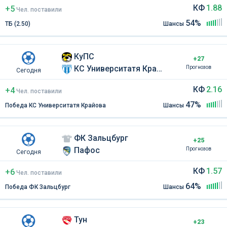
КФ
1.88
+5
Чел
.
поставили
54%
ТБ (2.50)
Шансы
КуПС
+27
КС Университатя Крайова
Прогнозов
Сегодня
КФ
2.16
+4
Чел
.
поставили
47%
Победа КС Университатя Крайова
Шансы
ФК Зальцбург
+25
Пафос
Прогнозов
Сегодня
КФ
1.57
+6
Чел
.
поставили
64%
Победа ФК Зальцбург
Шансы
Тун
+23