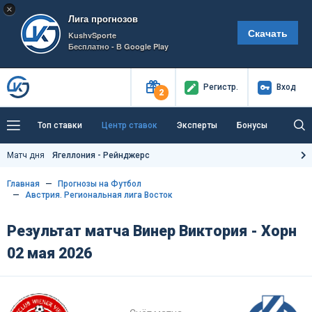
×
Лига прогнозов
Скачать
KushvSporte
Бесплатно - В Google Play
Регистр
.
Вход
2
Топ ставки
Центр ставок
Эксперты
Бонусы
Тренды
Букмекеры
Пресс-центр
Матч дня
Ягеллония - Рейнджерс
Как тут заработать?
Главная
Прогнозы на Футбол
Австрия. Региональная лига Восток
Результат матча Винер Виктория - Хорн
02 мая 2026