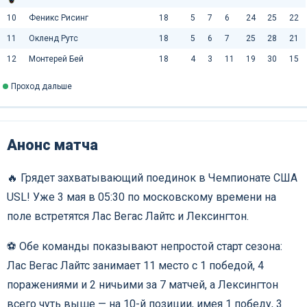
10
Феникс Рисинг
18
5
7
6
24
25
22
11
Окленд Рутс
18
5
6
7
25
28
21
12
Монтерей Бей
18
4
3
11
19
30
15
Проход дальше
Анонс матча
🔥 Грядет захватывающий поединок в Чемпионате США
USL! Уже 3 мая в 05:30 по московскому времени на
поле встретятся Лас Вегас Лайтс и Лексингтон.
⚽️ Обе команды показывают непростой старт сезона:
Лас Вегас Лайтс занимает 11 место с 1 победой, 4
поражениями и 2 ничьими за 7 матчей, а Лексингтон
всего чуть выше — на 10-й позиции, имея 1 победу, 3