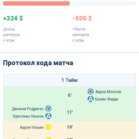
+324 $
-500 $
Доход
Убыток
капперов
капперов
с игры
с игры
Протокол хода матча
1 Тайм
Аарон Моллой
6'
Блейн Ферри
Джонни Родригес
11'
Кристиан Пинзон
19'
Аарон Гильен