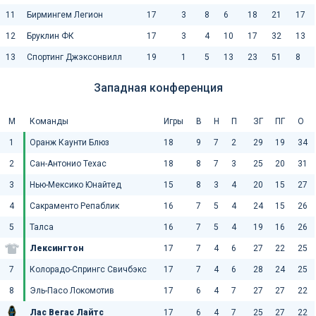
11
Бирмингем Легион
17
3
8
6
18
21
17
12
Бруклин ФК
17
3
4
10
17
32
13
13
Спортинг Джэксонвилл
19
1
5
13
23
51
8
Западная конференция
М
Команды
Игры
В
Н
П
ЗГ
ПГ
О
1
Оранж Каунти Блюз
18
9
7
2
29
19
34
2
Сан-Антонио Техас
18
8
7
3
25
20
31
3
Нью-Мексико Юнайтед
15
8
3
4
20
15
27
4
Сакраменто Репаблик
16
7
5
4
24
15
26
5
Талса
16
7
5
4
19
16
26
Лексингтон
17
7
4
6
27
22
25
7
Колорадо-Спрингс Свичбэкс
17
7
4
6
28
24
25
8
Эль-Пасо Локомотив
17
6
4
7
27
27
22
Лас Вегас Лайтс
17
6
4
7
25
27
22