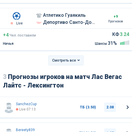
Атлетико Гуаякиль
+9
Депортиво Санто-Доминго
Прогнозов
Live
КФ
3.24
+4
Чел
.
поставили
31%
Ничья
Шансы
Смотреть все
3
Прогнозы игроков на матч Лас Вегас
Лайтс - Лексингтон
SanchezCup
ТБ (3.50)
2.08
Live 07:13
Bereety839