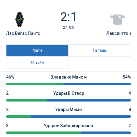
2:1
2:1 0:0
Лас Вегас Лайтс
Лексингтон
Матч
1й тайм
2й тайм
46%
Владение Мячом
54%
2
Удары В Створ
4
2
Удары Мимо
8
3
Ударов Заблокировано
2