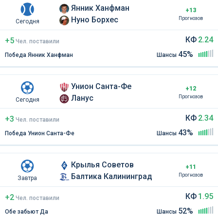
Янник Ханфман
+13
Нуно Борхес
Прогнозов
Сегодня
КФ
2.24
+5
Чел
.
поставили
45%
Победа Янник Ханфман
Шансы
Унион Санта-Фе
+12
Ланус
Прогнозов
Сегодня
КФ
2.34
+3
Чел
.
поставили
43%
Победа Унион Санта-Фе
Шансы
Крылья Советов
+11
Балтика Калининград
Прогнозов
Завтра
КФ
1.95
+2
Чел
.
поставили
52%
Обе забьют Да
Шансы