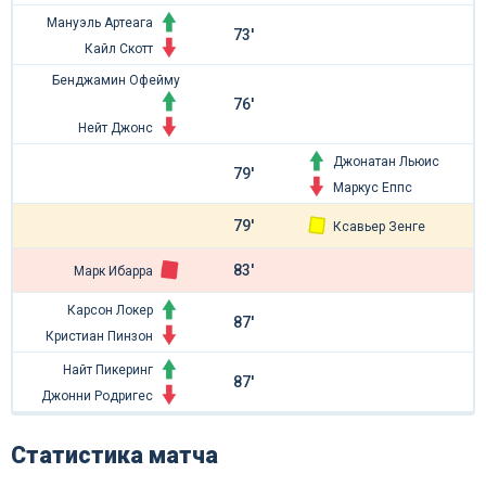
Мануэль Артеага
73'
Кайл Скотт
Бенджамин Офейму
76'
Нейт Джонс
Джонатан Льюис
79'
Маркус Еппс
79'
Ксавьер Зенге
83'
Марк Ибарра
Карсон Локер
87'
Кристиан Пинзон
Найт Пикеринг
87'
Джонни Родригес
Статистика матча