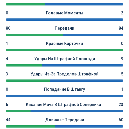
0
Голевые Моменты
2
80
Передачи
84
1
Красные Карточки
0
4
Удары Из Штрафной Площади
9
3
Удары Из-За Пределов Штрафной
5
0
Попадание В Штангу
1
6
Касания Мяча В Штрафной Соперника
23
44
Длинные Передачи
60