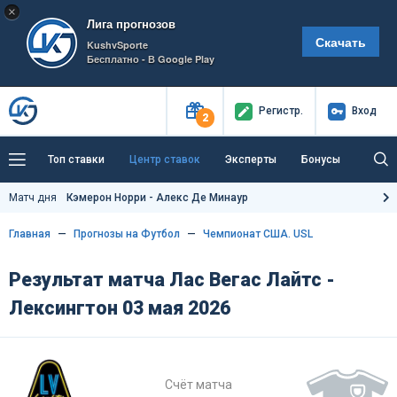
×
Лига прогнозов
Скачать
KushvSporte
Бесплатно - В Google Play
Регистр
.
Вход
2
Топ ставки
Центр ставок
Эксперты
Бонусы
Тренды
Букмекеры
Пресс-центр
Матч дня
Кэмерон Норри - Алекс Де Минаур
Как тут заработать?
Главная
Прогнозы на Футбол
Чемпионат США. USL
Результат матча Лас Вегас Лайтс -
Лексингтон 03 мая 2026
Счёт матча