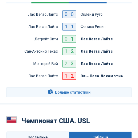
0 : 0
Лас Вегас Лайтс
Окленд Рутс
1 : 1
Лас Вегас Лайтс
Феникс Рисинг
0
:
1
Детройт Сити
Лас Вегас Лайтс
1
:
2
Сан-Антонио Техас
Лас Вегас Лайтс
2
:
3
Монтерей Бей
Лас Вегас Лайтс
1
:
2
Лас Вегас Лайтс
Эль-Пасо Локомотив
Больше статистики
Чемпионат США. USL
Последниe
Таблица