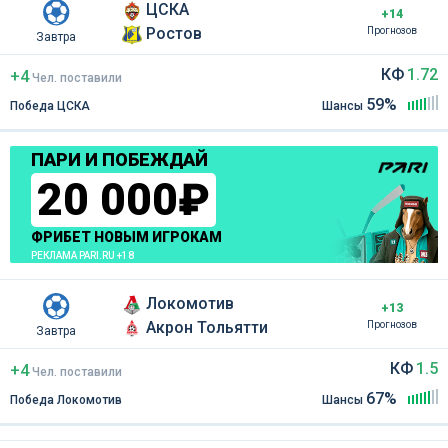
ЦСКА
+14
Ростов
Прогнозов
Завтра
КФ
1.72
+4
Чел
.
поставили
59%
Победа ЦСКА
Шансы
ПАРИ И ПОБЕЖДАЙ
20 000₽
ФРИБЕТ НОВЫМ ИГРОКАМ
РЕКЛАМА PARI.RU +18
Локомотив
+13
Акрон Тольятти
Прогнозов
Завтра
КФ
1.5
+4
Чел
.
поставили
67%
Победа Локомотив
Шансы