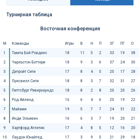
Турнирная таблица
Восточная конференция
М
Команды
Игры
В
Н
П
ЗГ
ПГ
О
1
Тампа Бэй Ровдиес
18
11
5
2
33
19
38
2
Чарльстон Бэттери
18
9
3
6
37
24
30
3
Детройт Сити
17
8
4
5
25
17
28
4
Луисвилл Сити
18
8
3
7
32
31
27
5
Питтсбург Риверхаундс
18
8
2
8
20
20
26
6
Род Айленд
16
6
4
6
25
19
22
7
Майами
19
5
7
7
24
31
22
8
Инди Эльевен
16
6
3
7
19
20
21
9
Хартфорд Атлетик
17
4
8
5
12
16
20
10
Лаудон Юнайтед
17
3
9
5
21
29
18