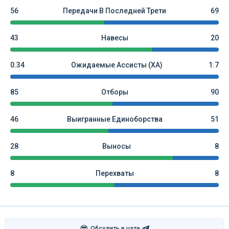
56
Передачи В Последней Трети
69
43
Навесы
20
0.34
Ожидаемые Ассисты (xA)
1.7
85
Отборы
90
46
Выигранные Единоборства
51
28
Выносы
8
8
Перехваты
8
😎
Обсудить в чате