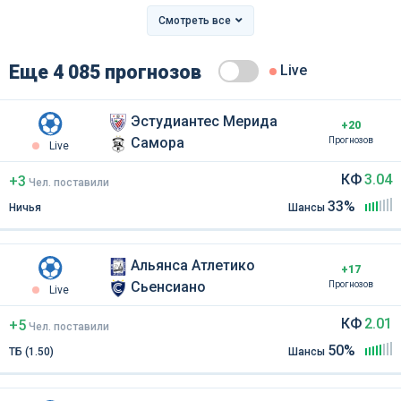
Смотреть все
Еще 4 085 прогнозов
Live
Эстудиантес Мерида
+20
Самора
Прогнозов
Live
КФ
3.04
+3
Чел
.
поставили
33%
Ничья
Шансы
Альянса Атлетико
+17
Сьенсиано
Прогнозов
Live
КФ
2.01
+5
Чел
.
поставили
50%
ТБ (1.50)
Шансы