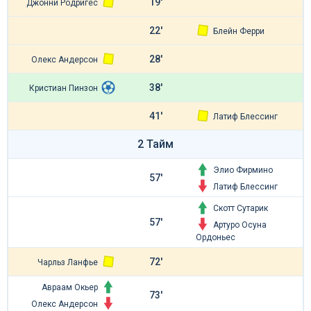
19'
Джонни Родригес
22'
Блейн Ферри
28'
Олекс Андерсон
38'
Кристиан Пинзон
41'
Латиф Блессинг
2 Тайм
Элио Фирмино
57'
Латиф Блессинг
Скотт Сутарик
57'
Артуро Осуна
Ордоньес
72'
Чарльз Ланфье
Авраам Окьер
73'
Олекс Андерсон