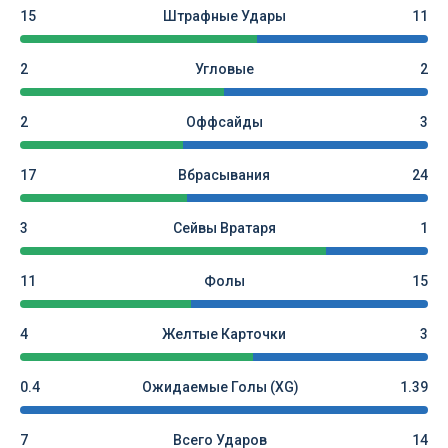
15
Штрафные Удары
11
2
Угловые
2
2
Оффсайды
3
17
Вбрасывания
24
3
Сейвы Вратаря
1
11
Фолы
15
4
Желтые Карточки
3
0.4
Ожидаемые Голы (xG)
1.39
7
Всего Ударов
14