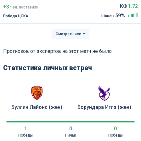
КФ
1.72
+3
Чел
.
поставили
59%
Победа ЦСКА
Шансы
Смотреть все
Прогнозов от экспертов на этот матч не было.
Статистика личных встреч
Буллин Лайонc (жен)
Борундара Иглз (жен)
1
0
0
Победы
Ничьи
Победы