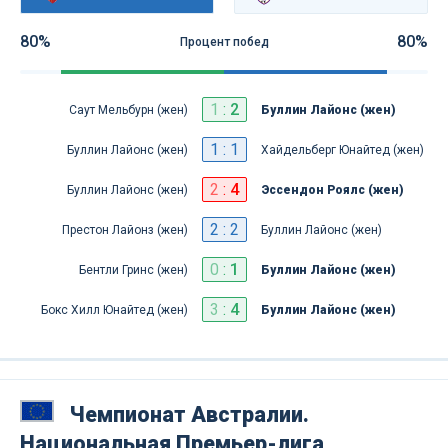
80%
80%
Процент побед
1
:
2
Саут Мельбурн (жен)
Буллин Лайонc (жен)
1 : 1
Буллин Лайонc (жен)
Хайдельберг Юнайтед (жен)
2
:
4
Буллин Лайонc (жен)
Эссендон Роялс (жен)
2 : 2
Престон Лайонз (жен)
Буллин Лайонc (жен)
0
:
1
Бентли Гринс (жен)
Буллин Лайонc (жен)
3
:
4
Бокс Хилл Юнайтед (жен)
Буллин Лайонc (жен)
Чемпионат Австралии.
Национальная Премьер-лига