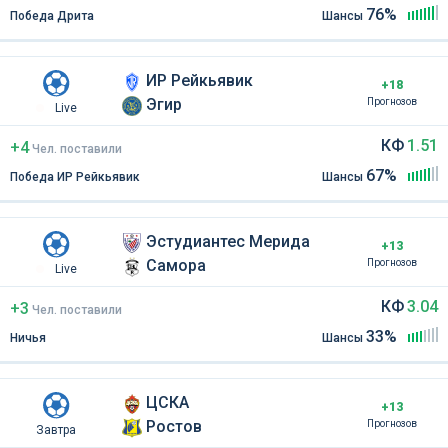
76%
Победа Дрита
Шансы
ИР Рейкьявик
+18
Эгир
Прогнозов
Live
КФ
1.51
+4
Чел
.
поставили
67%
Победа ИР Рейкьявик
Шансы
Эстудиантес Мерида
+13
Самора
Прогнозов
Live
КФ
3.04
+3
Чел
.
поставили
33%
Ничья
Шансы
ЦСКА
+13
Ростов
Прогнозов
Завтра