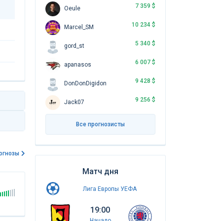
7 359 $
Oeule
10 234 $
Marcel_SM
5 340 $
gord_st
6 007 $
apanasos
9 428 $
DonDonDigidon
9 256 $
Jack07
Все прогнозисты
огнозы
Матч дня
Лига Европы УЕФА
19:00
Начало