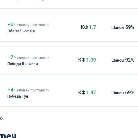
+6
Чел
овек
поставили
КФ
1.7
59%
Шансы
Обе забьют Да
+7
Чел
овек
поставили
КФ
1.09
92%
Шансы
Победа Бенфика
+4
Чел
овек
поставили
КФ
1.47
69%
Шансы
к
Победа Тун
о.
треч