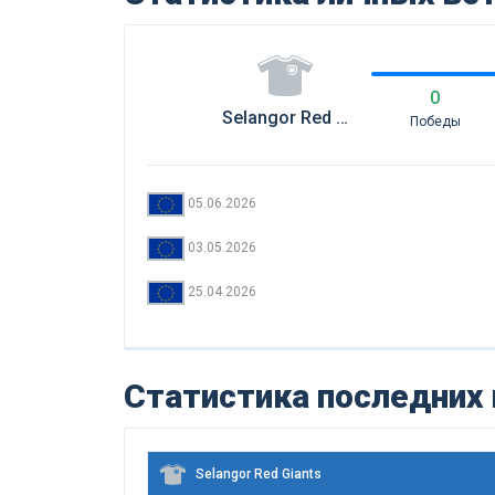
0
Selangor Red Giants
Победы
05.06.2026
03.05.2026
25.04.2026
Статистика последних
Selangor Red Giants