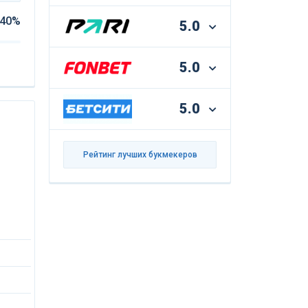
40%
5.0
5.0
5.0
Рейтинг лучших букмекеров