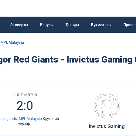
Эксперты
Бонусы
Тренды
Букмекеры
Пресс
 MPL Malaysia
r Red Giants - Invictus Gaming 
Счёт матча
2:0
e Legends. MPL Malaysia
Круговой
турнир.
Invictus Gaming