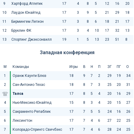
9
Хартфорд Атлетик
17
4
8
5
12
16
20
10
Лаудон Юнайтед
17
3
9
5
21
29
18
11
Бирмингем Легион
17
3
8
6
18
21
17
12
Бруклин ФК
17
3
4
10
17
32
13
13
Спортинг Джэксонвилл
19
1
5
13
23
51
8
Западная конференция
М
Команды
Игры
В
Н
П
ЗГ
ПГ
О
1
Оранж Каунти Блюз
18
9
7
2
29
19
34
2
Сан-Антонио Техас
18
8
7
3
25
20
31
Талса
17
8
5
4
20
16
29
4
Нью-Мексико Юнайтед
15
8
3
4
20
15
27
5
Сакраменто Репаблик
17
7
5
5
24
16
26
6
Лексингтон
17
7
4
6
27
22
25
7
Колорадо-Спрингс Свичбэкс
17
7
4
6
28
24
25