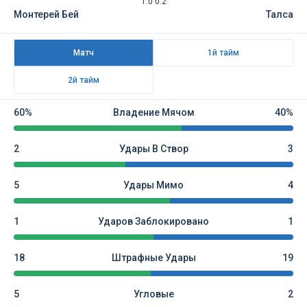
1:0 0:2
Монтерей Бей
Талса
Матч
1й тайм
2й тайм
60%
Владение Мячом
40%
2
Удары В Створ
3
5
Удары Мимо
4
1
Ударов Заблокировано
1
18
Штрафные Удары
19
5
Угловые
2