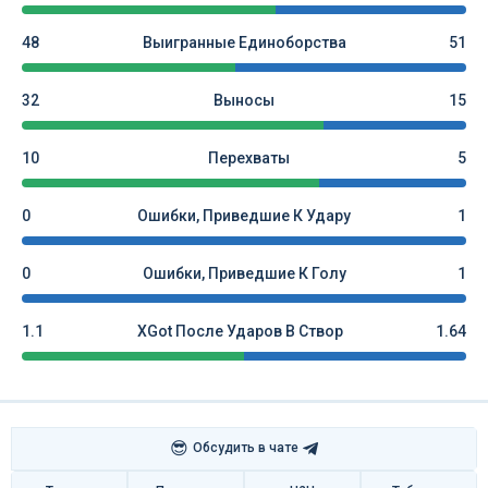
48
Выигранные Единоборства
51
32
Выносы
15
10
Перехваты
5
0
Ошибки, Приведшие К Удару
1
0
Ошибки, Приведшие К Голу
1
1.1
XGot После Ударов В Створ
1.64
😎
Обсудить в чате