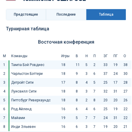
Предстоящие
Последниe
Таблица
Турнирная таблица
Восточная конференция
М
Команды
Игры
В
Н
П
ЗГ
ПГ
О
1
Тампа Бэй Ровдиес
18
11
5
2
33
19
38
2
Чарльстон Бэттери
18
9
3
6
37
24
30
3
Детройт Сити
17
8
4
5
25
17
28
4
Луисвилл Сити
18
8
3
7
32
31
27
5
Питтсбург Риверхаундс
18
8
2
8
20
20
26
6
Род Айленд
16
6
4
6
25
19
22
7
Майами
19
5
7
7
24
31
22
8
Инди Эльевен
16
6
3
7
19
20
21