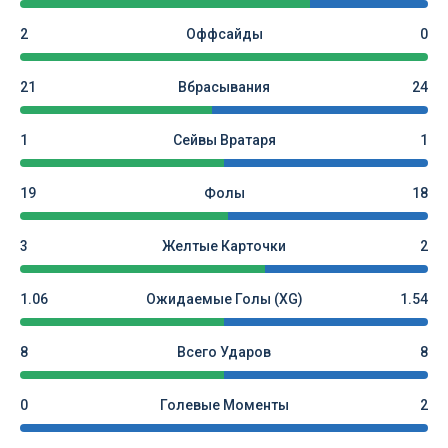
2
Оффсайды
0
21
Вбрасывания
24
1
Сейвы Вратаря
1
19
Фолы
18
3
Желтые Карточки
2
1.06
Ожидаемые Голы (xG)
1.54
8
Всего Ударов
8
0
Голевые Моменты
2