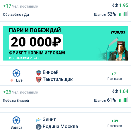
КФ
1.95
+17
Чел
.
поставили
52%
Обе забьют Да
Шансы
ПАРИ И ПОБЕЖДАЙ
20 000₽
ФРИБЕТ НОВЫМ ИГРОКАМ
РЕКЛАМА PARI.RU +18
Енисей
+71
Текстильщик
Прогнозов
Live
КФ
1.64
+26
Чел
.
поставили
61%
Победа Енисей
Шансы
Зенит
+39
Родина Москва
Прогнозов
Завтра