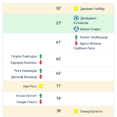
53'
Джейми Уэббер
Джорджио
Кочевски
57'
Бейли Спаркс
Калил ЭльМедхар
61'
Бруно Фелипе
Сербена Лапа
Георги Ломтадзе
62'
Эдуардо Бланкас
Рюга Накамура
63'
Джозеф Бельмар
71'
Ник Росс
Уэсли Леггетт
74'
Омари Глазго
78'
Ламар Батиста