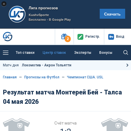
×
Лига прогнозов
Скачать
KushvSporte
Бесплатно - В Google Play
Регистр
.
Вход
2
Топ ставки
Центр ставок
Эксперты
Бонусы
Тренды
Букмекеры
Пресс-центр
Матч дня
Локомотив - Акрон Тольятти
Как тут заработать?
Главная
Прогнозы на Футбол
Чемпионат США. USL
Результат матча Монтерей Бей - Талса
04 мая 2026
Счёт матча