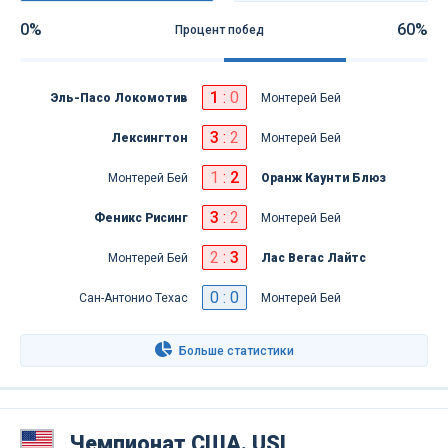
0%
60%
Процент побед
1
:
0
Эль-Пасо Локомотив
Монтерей Бей
3
:
2
Лексингтон
Монтерей Бей
1
:
2
Монтерей Бей
Оранж Каунти Блюз
3
:
2
Феникс Рисинг
Монтерей Бей
2
:
3
Монтерей Бей
Лас Вегас Лайтс
0 : 0
Сан-Антонио Техас
Монтерей Бей
Больше статистики
Чемпионат США. USL