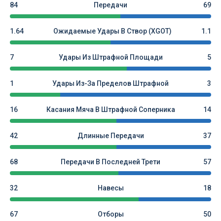
84
Передачи
69
1.64
Ожидаемые Удары В Створ (xGOT)
1.1
7
Удары Из Штрафной Площади
5
1
Удары Из-За Пределов Штрафной
3
16
Касания Мяча В Штрафной Соперника
14
42
Длинные Передачи
37
68
Передачи В Последней Трети
57
32
Навесы
18
67
Отборы
50