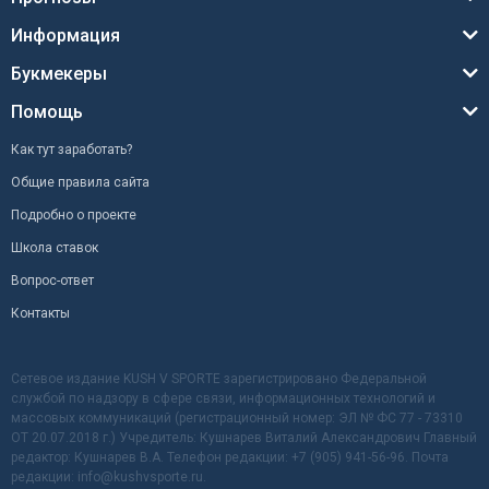
Информация
Букмекеры
Помощь
Как тут заработать?
Общие правила сайта
Подробно о проекте
Школа ставок
Вопрос-ответ
Контакты
Сетевое издание KUSH V SPORTE зарегистрировано Федеральной
службой по надзору в сфере связи, информационных технологий и
массовых коммуникаций (регистрационный номер: ЭЛ № ФС 77 - 73310
ОТ 20.07.2018 г.) Учредитель: Кушнарев Виталий Александрович Главный
редактор: Кушнарев В.А. Телефон редакции: +7 (905) 941-56-96. Почта
редакции: info@kushvsporte.ru.