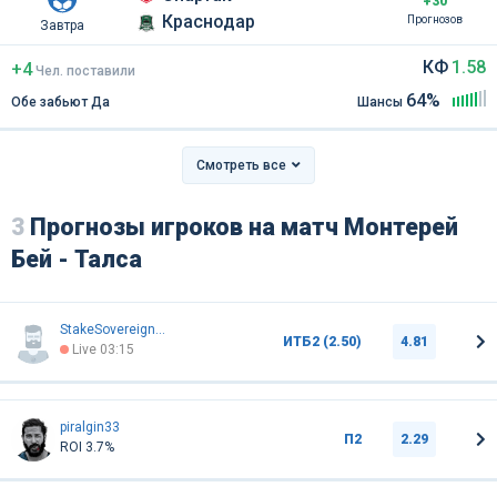
+30
Краснодар
Прогнозов
Завтра
КФ
1.58
+4
Чел
.
поставили
64%
Обе забьют Да
Шансы
Смотреть все
3
Прогнозы игроков на матч Монтерей
Бей - Талса
StakeSovereign123456789
ИТБ2 (2.50)
4.81
Live 03:15
piralgin33
П2
2.29
ROI 3.7%