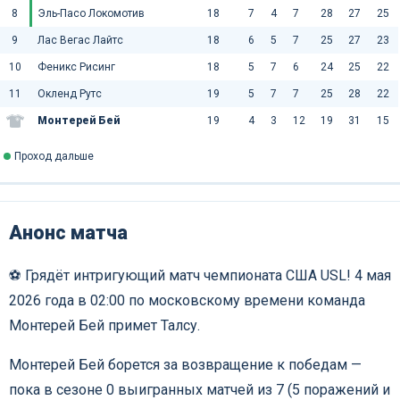
8
Эль-Пасо Локомотив
18
7
4
7
28
27
25
9
Лас Вегас Лайтс
18
6
5
7
25
27
23
10
Феникс Рисинг
18
5
7
6
24
25
22
11
Окленд Рутс
19
5
7
7
25
28
22
Монтерей Бей
19
4
3
12
19
31
15
Проход дальше
Анонс матча
⚽️ Грядёт интригующий матч чемпионата США USL! 4 мая
2026 года в 02:00 по московскому времени команда
Монтерей Бей примет Талсу.
Монтерей Бей борется за возвращение к победам —
пока в сезоне 0 выигранных матчей из 7 (5 поражений и