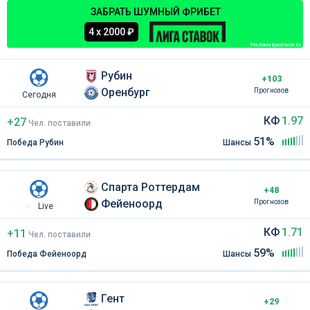
ЗАБРАТЬ ШУМНЫЙ ФРИБЕТ
4 х 2000 ₽
Реклама ligastavok.ru
Рубин
+103
Оренбург
Прогнозов
Сегодня
КФ
1.97
+27
Чел
.
поставили
51%
Победа Рубин
Шансы
Спарта Роттердам
+48
Фейеноорд
Прогнозов
Live
КФ
1.71
+11
Чел
.
поставили
59%
Победа Фейеноорд
Шансы
Гент
+29