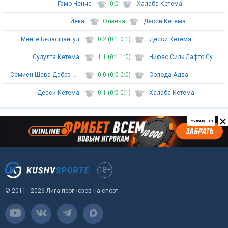
Гамо Ченча
0:0
Халаба Кетема
Йека
Отмена
Десси Кетема
Менге Беласшангул
0:2 (0:1 0:1)
Десси Кетема
Сулулта Кетема
1:1 (0:1 1:0)
Нифас Силк Лафто Суб Сити
Семиен Шева Дэбрэ-Бырхан
0:0 (0:0 0:0)
Солода Адва
Десси Кетема
0:1 (0:0 0:1)
Халаба Кетема
×
Реклама +18
18+
© 2011 - 2026 Лига прогнозов на спорт