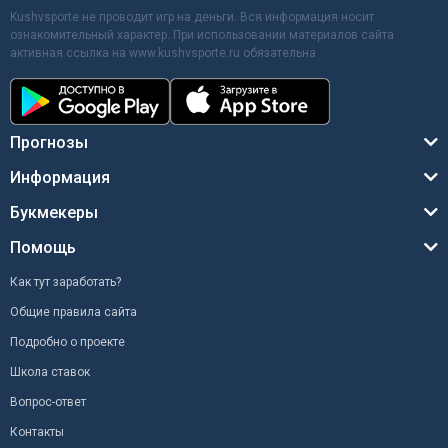
Kushvsporte не проводит игр на деньги. Вся информация носит
ознакомительный характер. При использовании материалов сайта
активная ссылка на www.kushvsporte.ru обязательна
Прогнозы
Информация
Букмекеры
Помощь
Как тут заработать?
Общие правила сайта
Подробно о проекте
Школа ставок
Вопрос-ответ
Контакты