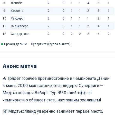
8
Люнгбю
2
0
1
1
4
5
1
9
Хорсенс
2
0
1
1
2
3
1
10
Рандерс
2
0
1
1
1
2
1
11
Силькеборг
2
0
1
1
2
4
1
12
Сендерюске
2
0
0
2
2
4
0
Проход дальше
Суперлига (Группа вылета)
Анонс матча
🔥 Грядёт горячее противостояние в чемпионате Дании!
4 мая в 20:00 мск встречаются лидеры Суперлиги —
Мидтьюлланд и Виборг. Тур №30 плей-офф за
чемпионство обещает стать настоящим зрелищем!
🏆 Мидтьюлланд уверенно занимает первое место,