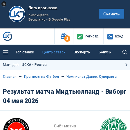
×
Лига прогнозов
Скачать
KushvSporte
Бесплатно - В Google Play
Регистр
.
Вход
2
Топ ставки
Центр ставок
Эксперты
Бонусы
Тренды
Букмекеры
Пресс-центр
Матч дня
ЦСКА - Ростов
Как тут заработать?
Главная
Прогнозы на Футбол
Чемпионат Дании. Суперлига
Результат матча Мидтьюлланд - Виборг
04 мая 2026
Счёт матча