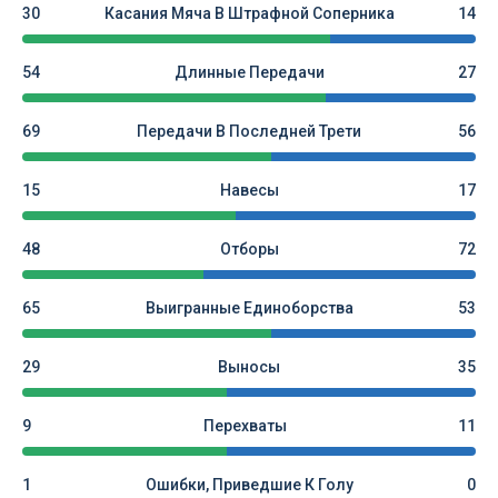
30
Касания Мяча В Штрафной Соперника
14
54
Длинные Передачи
27
69
Передачи В Последней Трети
56
15
Навесы
17
48
Отборы
72
65
Выигранные Единоборства
53
29
Выносы
35
9
Перехваты
11
1
Ошибки, Приведшие К Голу
0