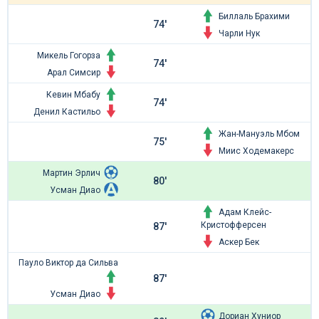
Биллаль Брахими
74'
Чарли Нук
Микель Гогорза
74'
Арал Симсир
Кевин Мбабу
74'
Денил Кастильо
Жан-Мануэль Мбом
75'
Миис Ходемакерс
Мартин Эрлич
80'
Усман Диао
Адам Клейс-
Кристофферсен
87'
Аскер Бек
Пауло Виктор да Сильва
87'
Усман Диао
Дориан Хуниор