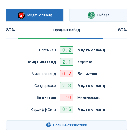
Мидтьюлланд
Виборг
80%
60%
Процент побед
0
:
2
Богемиан
Мидтьюлланд
2
:
1
Мидтьюлланд
Хорсенс
0
:
2
Мидтьюлланд
Бешикташ
2
:
3
Сендерюске
Мидтьюлланд
1
:
0
Бешикташ
Мидтьюлланд
0
:
6
Кардифф Сити
Мидтьюлланд
Больше статистики