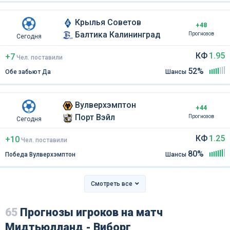
Крылья Советов
+48
Балтика Калининград
Прогнозов
Сегодня
КФ
1.95
+7
Чел
.
поставили
52%
Обе забьют Да
Шансы
Вулверхэмптон
+44
Порт Вэйл
Прогнозов
Сегодня
КФ
1.25
+10
Чел
.
поставили
80%
Победа Вулверхэмптон
Шансы
Смотреть все
65
Прогнозы игроков на матч
Мидтьюлланд - Виборг