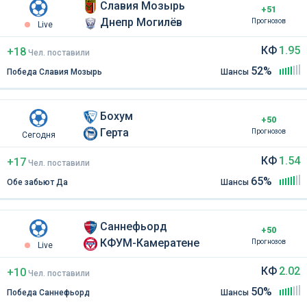
Славия Мозырь
+51
Днепр Могилёв
Прогнозов
Live
КФ
1.95
+18
Чел
.
поставили
52%
Победа Славия Мозырь
Шансы
Бохум
+50
Герта
Прогнозов
Сегодня
КФ
1.54
+17
Чел
.
поставили
65%
Обе забьют Да
Шансы
Саннефьорд
+50
КФУМ-Камератене
Прогнозов
Live
КФ
2.02
+10
Чел
.
поставили
50%
Победа Саннефьорд
Шансы