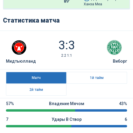
89'
Ханза Меа
Статистика матча
3:3
2:2 1:1
Мидтьюлланд
Виборг
Матч
1й тайм
2й тайм
57%
Владение Мячом
43%
7
Удары В Створ
6