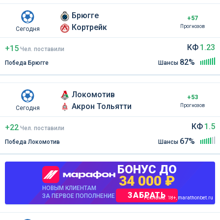
Брюгге
+57
Кортрейк
Прогнозов
Сегодня
КФ
1.23
+15
Чел
.
поставили
82%
Победа Брюгге
Шансы
Локомотив
+53
Акрон Тольятти
Прогнозов
Сегодня
КФ
1.5
+22
Чел
.
поставили
67%
Победа Локомотив
Шансы
БОНУС ДО
34 000 ₽
НОВЫМ КЛИЕНТАМ
ЗАБРАТЬ
ЗА ПЕРВОЕ ПОПОЛНЕНИЕ
Реклама. 18+, marathonbet.ru