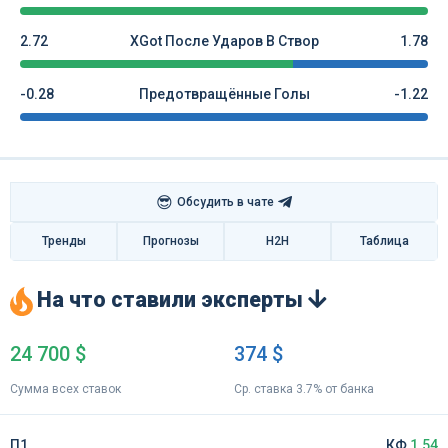
2.72
XGot После Ударов В Створ
1.78
-0.28
Предотвращённые Голы
-1.22
😎
Обсудить в чате
Тренды
Прогнозы
H2H
Таблица
На что ставили эксперты
24 700 $
374 $
Сумма всех ставок
Ср. ставка 3.7% от банка
П1
КФ
1.54