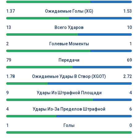
1.37
Ожидаемые Голы (xG)
1.53
13
Всего Ударов
10
2
Голевые Моменты
1
79
Передачи
69
1.78
Ожидаемые Удары В Створ (xGOT)
2.72
9
Удары Из Штрафной Площади
4
4
Удары Из-За Пределов Штрафной
6
1
Голы
0