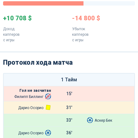
+10 708 $
-14 800 $
Доход
Убыток
капперов
капперов
с игры
с игры
Протокол хода матча
1 Тайм
Гол не засчитан
15'
Филипп Биллинг
31'
Дарио Осорио
33'
Аскер Бек
36'
Дарио Осорио