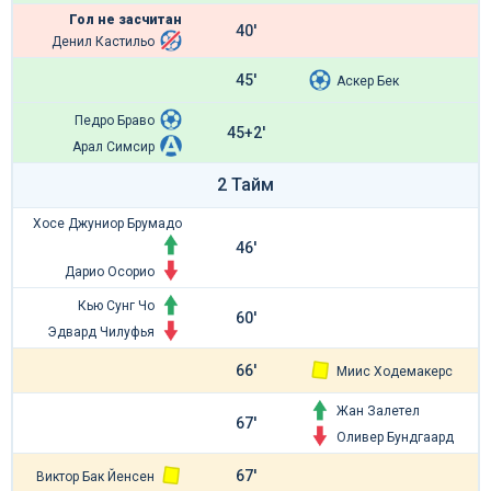
Гол не засчитан
40'
Денил Кастильо
45'
Аскер Бек
Педро Браво
45+2'
Арал Симсир
2 Тайм
Хосе Джуниор Брумадо
46'
Дарио Осорио
Кью Сунг Чо
60'
Эдвард Чилуфья
66'
Миис Ходемакерс
Жан Залетел
67'
Оливер Бундгаард
67'
Виктор Бак Йенсен