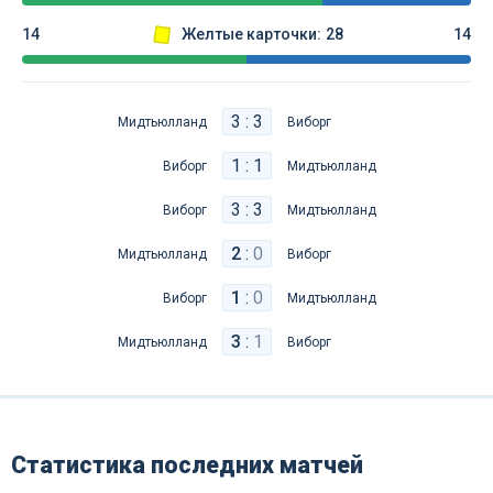
14
Желтые карточки:
28
14
3 : 3
Мидтьюлланд
Виборг
1 : 1
Виборг
Мидтьюлланд
3 : 3
Виборг
Мидтьюлланд
2
:
0
Мидтьюлланд
Виборг
1
:
0
Виборг
Мидтьюлланд
3
:
1
Мидтьюлланд
Виборг
Статистика последних матчей