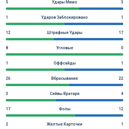
5
Удары Мимо
3
1
Ударов Заблокировано
1
12
Штрафные Удары
17
8
Угловые
0
1
Оффсайды
1
26
Вбрасывания
22
3
Сейвы Вратаря
4
17
Фолы
12
2
Желтые Карточки
1