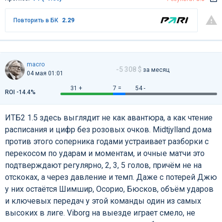
Повторить в БК
2.29
macro
-5 308 $
за месяц
04 мая 01:01
31 +
7 =
54 -
ROI -14.4%
ИТБ2 1.5 здесь выглядит не как авантюра, а как чтение
расписания и цифр без розовых очков. Midtjylland дома
против этого соперника годами устраивает разборки с
перекосом по ударам и моментам, и очные матчи это
подтверждают регулярно, 2, 3, 5 голов, причём не на
отскоках, а через давление и темп. Даже с потерей Джю
у них остаётся Шимшир, Осорио, Бюсков, объём ударов
и ключевых передач у этой команды один из самых
высоких в лиге. Viborg на выезде играет смело, не