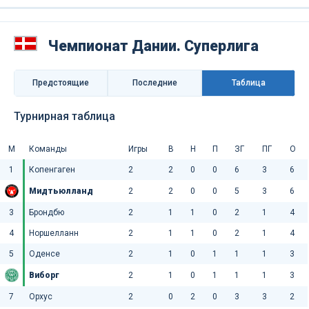
Чемпионат Дании. Суперлига
Предстоящие
Последниe
Таблица
Турнирная таблица
М
Команды
Игры
В
Н
П
ЗГ
ПГ
О
1
Копенгаген
2
2
0
0
6
3
6
Мидтьюлланд
2
2
0
0
5
3
6
3
Брондбю
2
1
1
0
2
1
4
4
Норшелланн
2
1
1
0
2
1
4
5
Оденсе
2
1
0
1
1
1
3
Виборг
2
1
0
1
1
1
3
7
Орхус
2
0
2
0
3
3
2