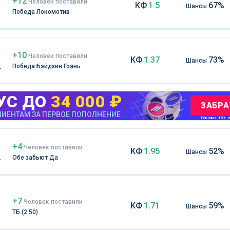
+12
Чел
овек
поставили
КФ
1.5
67%
Шансы
Победа Локомотив
+10
Чел
овек
поставили
КФ
1.37
73%
Шансы
Победа Бэйдзин Гоань
УС ДО
34 000 ₽
ЗАБРА
ИЕНТАМ ЗА ПЕРВОЕ ПОПОЛНЕНИЕ
Реклама. 18+, m
+4
Чел
овек
поставили
КФ
1.95
52%
Шансы
Обе забьют Да
+7
Чел
овек
поставили
КФ
1.71
59%
Шансы
ТБ (2.50)