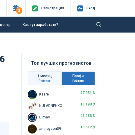
Регистр
ация
Вход
2
-центр
Как тут заработать?
26
Топ лучших прогнозистов
1 месяц
Профи
Рейтинг
Рейтинг
47 951 $
Ksare
16 190 $
NULADNENKO
23 483 $
DimaV
10 512 $
andreyzen89