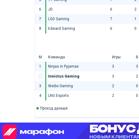
6
JD
6
2
7
LGD Gaming
7
1
8
Edward Gaming
6
0
М
Команды
Игры
В
1
Ninjas in Pyjamas
3
3
Invictus Gaming
3
2
3
Weibo Gaming
2
0
4
LNG Esports
2
0
Проход дальше