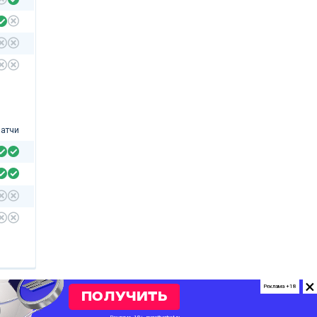
атчи
×
Реклама +18