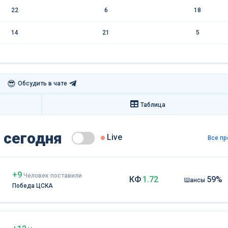
22
6
18
14
21
5
😎
Обсудить в чате
Таблица
 сегодня
Live
Все пр
+9
Чел
овек
поставили
КФ
1.72
59%
Шансы
Победа ЦСКА