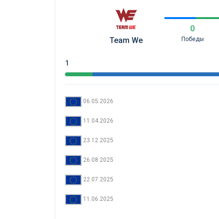
0
Team We
Победы
1
06.05.2026
11.04.2026
23.12.2025
26.08.2025
22.07.2025
11.06.2025