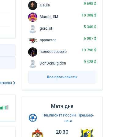
9 695 $
Oeule
10 308 $
Marcel_SM
5 340 $
gord_st
6 007 $
apanasos
13 790 $
iseedeadpeople
9 428 $
DonDonDigidon
Все прогнозисты
огнозы
Матч дня
Чемпионат России. Премьер-
лига
20:30