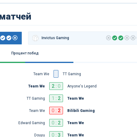
 матчей
Invictus Gaming
Процент побед
Team We
TT Gaming
2
:
0
Team We
Anyone's Legend
1
:
2
TT Gaming
Team We
0
:
2
Team We
Bilibili Gaming
0
:
2
Edward Gaming
Team We
0
:
3
Douyu
Team We